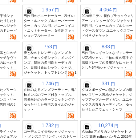
1,957
4,064
円
円
半袖シャ
男性用のポニーセーター、秋冬の
2026年モデル 新作ブラックウォリ
たりしたト
タートルネックプルオーバーセー
アー ウィンターダウンジャケット
ールジャケ
ター、カップル用、ポニーツイス
男性用、ウォームカップルショー
のドレーピ
トニットセーター、女性用ファッ
トグースダウン ユニセックスフー
ショナブルセーター
ド付きジャケット
753
833
円
円
黒と白のチ
春と秋のトレンディなメンズ衣
男性用のロギッシュなヴィンテー
ッチなヴィ
装、チェック柄シャツ、メンズイ
ジ花柄シャツ、半袖の夏の薄手で
のゆったり
ンズ、韓国の多用途カーディガ
高級ドレープの多用途なゆったり
ャケット
ン、日焼け止めシャツ、シャツ、
とした5/4袖シャツジャケット
ジャケット、トップトレンディな1
1,746
331
円
円
たプリーツ
在庫のあるメンズフーディー、春/
クロスボーダーの新品メンズの暖
ャケット、
秋メンズのフード付きトップス、
かいフリース裏地ジャケット、ジ
ンストリー
若者向けのカラーブロッキングで
ップアップカーディガン、ユニセ
男性用のシ
ゆったりした香港スタイルのジャ
ックスの春夏カーディガン、ゆっ
ケット
たりしたスウェットシャツ
1,782
10,274
円
円
円
ライトジャ
コーデュロイ長袖シャツジャケッ
Youshu アメリカンジャケット メ
カジュアル
ト メンズスプリング ハイストリー
ンズ 高級 ruffan ハンサム 2026年