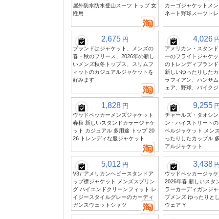
屋外防水防水登山スーツ トップ 女
カーゴジャケットメン
性用
ネート野球スーツトレ
2,675
4,026
円
ブランドはジャケット、メンズの
アメリカン・スタンド
春・秋のフリース、2026年の新し
ーのフライトジャケッ
いメンズ秋冬トップス、スリムフ
のトレンディブランド
ィットのカジュアルジャケットを
新しいゆったりしたカ
好みます
ラフィアン、ハンサム
ェア、野球、バイクジ
1,828
9,255
円
ウッドペッカーメンズジャケット
チャールズ・タオシン
春秋 新しいスタンドカラージャケ
ン・ハイストリートの
ット カジュアル 多用途 トップ 20
ペルジャケット メンズ
26 トレンディな服ジャケット
ったりしたカップル 
アルジャケット
5,012
3,438
円
V37 アメリカンヘビースタンドア
ウッドペッカージャケ
ップ襟ジャケット メンズスプリン
2026年春 新しいス
グ ハイエンドクリーンフィット レ
ラーカーディガンジャ
イジースタイルグレーのカーディ
プメンズ ゆったりと
ガンスウェットシャツ
ウェア Y