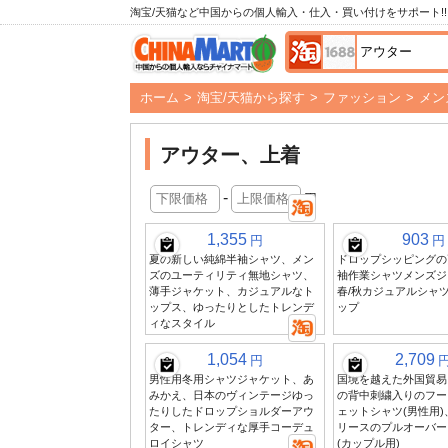
淘宝/天猫など中国からの個人輸入・仕入・買い付けをサポート!!
ホーム
>
淘宝/天猫から探す
>
ファッション
>
メン
アウター、上着
-
円
1,355
903
円
円
夏の新しい純綿半袖シャツ、メン
ドロップシッピングの
ズのユーティリティ無地シャツ、
袖作業シャツメンズジ
薄手ジャケット、カジュアルなト
春/秋カジュアルシャ
ップス、ゆったりとしたトレンデ
ップ
ィなスタイル
1,054
2,709
円
男性用冬用シャツジャケット、あ
国境を越えた外国貿易 
みかえ、日本のヴィンテージゆっ
の背中刺繍入りのフー
たりしたドロップショルダーアウ
ェットシャツ(男性用
ター、トレンディな厚手コーデュ
リースのプルオーバー
ロイシャツ
(カップル用)