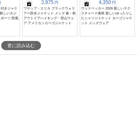
2,975
4,350
円
円
円
ド付きジャケ
ワサップ・エリカ ブラックウォリ
ウッドペッカー 2026 新しいテク
春 新しいカジ
アー防水ジャケット メンズ 春・秋
スチャード春秋 新しいゆったりし
ポーツ 防風
アウトドアハイキング・登山ウェ
たシャツジャケット カーゴジャケ
ア アメリカンカーゴジャケット
ット メンズウェア
更に読み込む