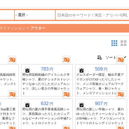
ズファッション
>
アウター
783
509
円
円
高級純綿長
男性用花柄刺繍のアイスシルク半
クロスボーダー限定、輸出不要ア
ャケット、
袖シャツ、夏のナショナルトレン
イロンがけのゆったりしたシャ
ツ、メンズト
ディなゆったりしたカジュアルシ
ツ、メンズ長袖カジュアルワーク
ャツ、涼しい若さの半袖ジャケッ
ウェアシャツ、春・秋ジャケッ
ト
ト、メンズファッショントレンド
632
907
円
円
円
Sup重工業
男性用の夏の薄手香港風花柄シャ
男性用の新しい半袖シャツ、夏の
ド付きスウ
ツ、原宿風ゆったりしたカジュア
ゆったりしたティーンカジュアル
)、重厚なフ
ルなビーチバケーションの半袖Tシ
の5/4袖シャツ、アメリカンハイス
ジャケット
ャツ、レトロジャケット
トリートのトレンディジャケット