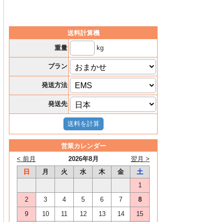
送料計算機
kg
重量
プラン
発送方法
発送先
営業カレンダー
< 前月
2026年8月
翌月 >
日
月
火
水
木
金
土
1
2
3
4
5
6
7
8
9
10
11
12
13
14
15