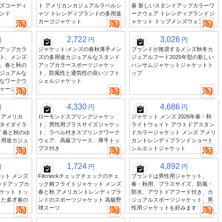
ズコーディ
ト アメリカンカジュアルラペルシ
春 新しいスタンドアップカラーワ
ンド
ャツ トレンディブランドの多用途
ークウェア トレンディブランドジ
カーゴジャケット
ャケット トップメンズウェア
2,722
3,026
円
円
円
アップカラ
ジャケット:メンズの春秋薄手メン
ブランドが推奨するメンズ秋冬カ
ト、メンズ
ズの多用途カジュアルなスタンド
ジュアルフード2025年型の新しい
、春と秋の
アップカラースポーツジャケッ
ハンサムジャケットジャケットト
ジュアルな
ト、防風性と通気性の良いソフト
ップ
なワークウ
シェルジャケット
ャージ
4,330
4,686
円
円
円
 アメリカ
ローモンドスプリングジャケッ
ジャケット メンズ 2026年春・秋
タイダイラ
ト、男性用プラスサイズジャケッ
ライトウェイト アウトドアスタン
 春と秋のゆ
ト、ラペル付きスプリングワーク
ドカラージャケット メンズ アメリ
多用途カジュ
ウェア、高級フリース、厚手トッ
カントレンディブランドショート
プス付き
シルエットジャケット
1,724
4,892
円
円
円
ット メンズ
Fitcheckチェックチェックのチェ
ブランドは男性用ジャケット、
タンドアップカ
ック柄フライトジャケット メンズ
春・秋用、プラスサイズ、防風・
ケット トッ
春と秋 アメリカントレンディブラ
防水、アウトドアフード付き、カ
した多才春の
ンドのスポーツジャケット 高級野
ジュアルスポーツジャケット、男
球スーツ
性用ジャケットを好みます