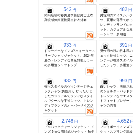
542
482
円
円
简约短袖衬衫男夏季新款男士上衣
男性用のアイスシルク
高级感休闲宽松男生衬衣外套
ツ、夏用の薄手でゆっ
レンディブランドのク
ット、カジュアルな夏
ーシャツ、多用途
933
391
円
円
ドレーピーなメンズ5クォータース
男性用の秋の日本風の
リーブシャツジャケット、2024年
ェック長袖シャツ、ニ
夏のトレンディな高級無地カラー
ンテージ香港スタイル
の多用途シャツトップ
したシャツ、多用途ジ
933
993
円
円
香港スタイルのヴィンテージチェ
白いシャツ、洗練され
ックシャツ(男性用)、ゆったりと
のショルダーパッドジ
したカジュアルでラジィなスタイ
トレンディなウエスタ
ルでクールな半袖シャツ、トレン
トフィットブレザー、
ディブランドのオーバーサイズジ
ャツの内着
ャケット
2,748
4,652
円
プルバックチャージジャケット メ
プレイボーイメンズフ
ンズ 3-in-1 着脱式ジャケット 秋冬
ケットスプリング高級