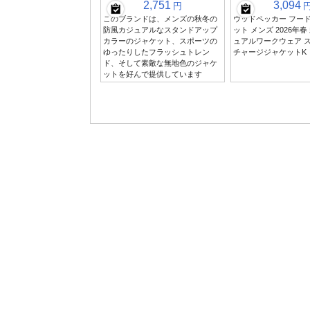
2,751
3,094
円
このブランドは、メンズの秋冬の
ウッドペッカー フー
防風カジュアルなスタンドアップ
ット メンズ 2026年
カラーのジャケット、スポーツの
ュアルワークウェア ス
ゆったりしたフラッシュトレン
チャージジャケットK
ド、そして素敵な無地色のジャケ
ットを好んで提供しています