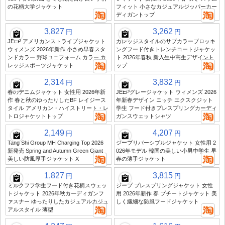
の花柄大学ジャケット
フィット 小さなカジュアルジッパーカー
ディガントップ
3,827
3,262
円
円
JEEP アメリカンストライプジャケット
カレッジスタイルのサブカラーブロッキ
ウィメンズ 2026年新作 小さめ早春スタ
ングフード付きトレンチコートジャケッ
ンドカラー 野球ユニフォーム カラー カ
ト 2026年春秋 新入生中高生デザイント
レッジスポーツジャケット
ップ
2,314
3,832
円
円
春のデニムジャケット 女性用 2026年新
JEEPグレージャケット ウィメンズ 2026
作 春と秋のゆったりしたBF レイジース
年新春デザイン ニッチ エクスクジット
タイル アメリカン・ハイストリート・レ
学生 フード付きプレスプリングカーディ
トロジャケットトップ
ガンスウェットシャツ
2,149
4,207
円
円
Tang Shi Group MH Charging Top 2026
ジープリバーシブルジャケット 女性用 2
新発売 Spring and Autumn Green Giant
026年モデル 韓国の美しい小男中学生 早
美しい防風厚手ジャケット X
春の薄手ジャケット
1,827
3,815
円
円
ミルクフフ学生フード付き花柄スウェッ
ジープ プレスプリングジャケット 女性
トジャケット 2026年秋カーディガンフ
用 2026年新作 春 プチートジャケット 美
ァスナー ゆったりしたカジュアルカジュ
しく繊細な防風フードジャケット
アルスタイル 薄型