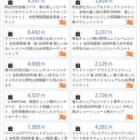
4,247
1,616
円
円
韓国女性必修コース、春の新しいピーチ
対照的なカジュアルクロップドジャケッ
ピンクホワイトマットスエードクロップ
ト、女性の春と秋の薄手2026年、新しい
ドジャケット、女性用韓国版多用途ジャ
フード付きゆったりした韓国版の小さな
ケット
春スウェットシャツ
6,442
3,237
円
円
グリーンフード付き日焼け止めジャケッ
韓国チェック柄の野球ユニフォームジャ
ト 女性用薄身 春・秋 2026年春 新しいゆ
ケット 女性用春秋 2026年新入生中高生
るいレイジー日焼け止め衣類カーディガ
大学生のゆったりしたトレンチコート
ントップ
4,938
2,125
円
円
薄手の日本の短いトレンチコートジャケ
ウッドペッカー アウトドアジャケット
ット 女性用2026年春 新しい巨大なイケ
ウィメンズ 春 2026 新しい春と秋 ゆった
メンの小さな男性は韓国版で人気があり
りしたプラスサイズ カジュアルな多用途
ます
ジャケット
4,537
2,726
円
円
「CHANT2nd」韓国チェック柄のパッチ
春のカジュアルジャケット薄手ジャケッ
ワーク、ダックスフント刺繍ジャケッ
ト 女性用2026年新ファッション 今年人
ト、女性用春秋のゆったりしたスウェッ
気のショートショート秋のトップ
トカーディガン
7,393
4,281
円
円
ベージュのアプリコットデニムジャケッ
ジャケット プレスプリングカーディガン
ト 女性用 2026年春 新しい韓国 優しく甘
フード付きスウェットシャツ スプリング