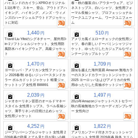
ハイエンドのカイラシXPROオリジナル
春・秋の服装:白いアウターウェア、ビジ
1:1比率で、スキー、登山、アウトドアハ
ネストップス、白いシャツ、女性用フォ
イキング、ハイキング、メンズ・ウィメ
ーマル長袖シャツ、プロフェッショナル
ンズのハードシェルアウトドアジャケッ
ワークユニフォーム、ワークユニフォー
トに対応
ム
1,440
510
円
円
Travel Liu Yifeiのシグネチャー、屋外用3-
アメリカ風イエローチェックの女性用シ
in-1ソフトシェルジャケット、女性用防
ャツ、春の新しいドーパミンシャツジャ
風防水ハイキングウェア、高級ジャケッ
ケット、ゆったりしたカジュアルなヴィ
ト
ンテージカップルトップ
1,470
1,709
円
円
ヨーロッパ・アメリカン女性ファッショ
国境を越えた海外貿易 Amazon 無地カラ
ン 2026春/秋 ゆるいジッパースタンドカ
ーのスタンドカラーコットンジャケット
ラー ポルカドットジャケット 軽量ジャ
2025 ヨーロッパおよびアメリカの女性
ケットトップ 女性用 B88891
用ゆったりした長袖ポケットジャケット
2,039
1,497
円
円
シャオホーリネン苜苣のオールドマネー
2025年Amazonジャケットベストセラー:
スタイル 女性用トップス、ラペル長袖シ
秋の長袖無地カラーカーディガンブレザ
ャツ、薄手リネンの日焼け止めシャツ、
ー 女性向け
女性用ジャケット
4,252
1,822
円
円
ジープリバーシブルジャケット 女性用 2
アメリカンフード付きスウェットシャツ
026年春の防風 とても見た目が良い小柄
ジャケット 女性用 2026年春 秋冬 スリム