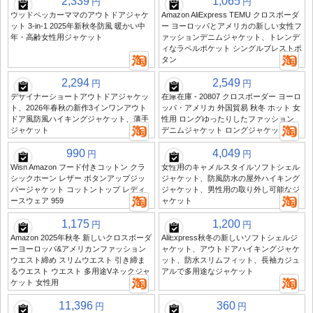
2,339
1,065
円
円
ウッドペッカーママのアウトドアジャケ
Amazon AliExpress TEMU クロスボーダ
ット 3-in-1 2025年新秋冬防風 暖かい中
ー ヨーロッパとアメリカの新しい女性フ
年・高齢女性用ジャケット
ァッションデニムジャケット、トレンデ
ィなラペルポケット シングルブレストボ
タン
2,294
2,549
円
円
デザイナーショートアウトドアジャケッ
在庫在庫 - 20807 クロスボーダー ヨーロ
ト、2026年春秋の新作3インワンアウト
ッパ・アメリカ 外国貿易 秋冬 ホット 女
ドア風防風ハイキングジャケット、薄手
性用 ロングゆったりしたファッション
ジャケット
デニムジャケット ロングジャケット
990
4,049
円
円
Wish Amazon フード付きコットン クラ
女性用のキャメルスタイルソフトシェル
シックホーン レザー ボタンアップジッ
ジャケット、防風防水の屋外ハイキング
パージャケット コットントップ レディ
ジャケット、男性用の取り外し可能なジ
ースウェア 959
ャケット
1,175
1,200
円
円
Amazon 2025年秋冬 新しいクロスボーダ
AliExpress秋冬の新しいソフトシェルジ
ーヨーロッパ&アメリカンファッション
ャケット、アウトドアハイキングジャケ
ウエスト締め スリムウエスト 引き締ま
ット、防水スリムフィット、長袖カジュ
るウエスト ウエスト 多用途Vネックジャ
アルで多用途なジャケット
ケット 女性用
11,396
360
円
円