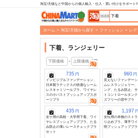
淘宝/天猫など中国からの個人輸入・仕入・買い付けをサポート!!
ホーム
>
淘宝/天猫から探す
>
ファッション
>
レデ
下着、ランジェリー
-
円
735
960
円
円
インビジブルファンデーション、
見えないファンデーシ
日本製ラテックスの快適なシーム
ムレスランジェリー、
レスキャミソールブラ、ワイヤレ
ング、たるみ防止、サ
スの小バストプッシュアップスポ
トコントロールタンク
ーツブラ
ズフリーの背中ブラ
435
1,197
円
女子用の高校・大学用下着、ワイ
女性用の本物のストラ
ヤレスプッシュアップブラ、たる
り止めブラ、薄手ワイ
み防止の薄いレースチェックブラ
明プッシュアップブラ
セット