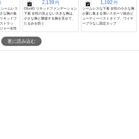
2,139
1,192
円
円
円
:シームレス
OEING リキッドファンデーション
シームレスな下着 女性の小さな胸
さな胸の集
下着 女性の見えない大きな胸は、
が夏に集まる薄いスポーツ統合ビ
リキッドフ
小さな胸と隣接する胸を見せて、
ューティーベストタイプ、ワイヤ
ストラッ
たるみを防ぐ
ーブラなし固定カップ
ジャー女性
更に読み込む