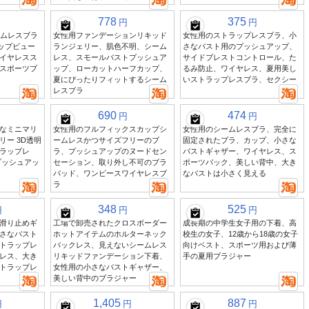
778
375
円
円
シームレスブラ
女性用ファンデーションリキッド
女性用のストラップレスブラ、小
アップビュー
ランジェリー、肌色不明、シーム
さなバスト用のプッシュアップ、
イヤレスス
レス、スモールバストプッシュア
サイドブレストコントロール、た
スポーツブ
ップ、ローカットハーフカップ、
るみ防止、ワイヤレス、夏用美し
夏にぴったりフィットするシーム
いストラップレスブラ、セクシー
レスブラ
690
474
円
円
なミニマリ
女性用のフルフィックスカップシ
女性用のシームレスブラ、完全に
ー 3D透明
ームレスかつサイズフリーのブ
固定されたブラ、カップ、小さな
ラップレ
ラ、プッシュアップのヌードセン
バストギャザー、ワイヤレス、ス
プッシュアッ
セーション、取り外し不可のブラ
ポーツバック、美しい背中、大き
パッド、ワンピースワイヤレスブ
なバストは小さく見える
ラ
348
525
円
円
円
滑り止めギ
工場で卸売されたクロスボーダー
成長期の中学生女子用の下着、高
さなバスト
ホットアイテムのホルターネック
校生の女子、12歳から18歳の女子
トラップレ
バックレス、見えないシームレス
向けベスト、スポーツ用および薄
レス、大き
リキッドファンデーション下着、
手の夏用ブラジャー
トラップレ
女性用の小さなバストギャザー、
美しい背中のブラジャー
1,405
887
円
円
円