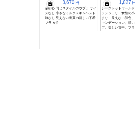
3,670
1,827
円
余樹心 同じスタイルのウブラ サイ
シークレットワールド
ズなし 小さなミルクスキンベスト
ランジェリー女性の小
跡なし 見えない春夏の新しい下着
まり、見えない肌色、
ブラ 女性
ァンデーション、細い
プ、美しい背中、ブラ