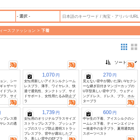
ィースファッション
>
下着
1,070
270
円
円
ョン、シー
女性用新しいアイスシルクシーム
見えない背中が開いた深いVセクシ
ギャザーリ
レスブラ、薄手、ワイヤレス、快
ーな継ぎ目付きマンゴーカップの
イドブレス
適で通気性、タンクトップ、サイ
U字型美しい背中ブラ、ウェディ
ブラ、サイ
ドサポート、女性用たるみ防止ブ
ングドレス、ドレス、ブラ、ホル
ラ
ターブラ
1,739
600
円
円
円
ップレス滑
女性用のオリジナルプラスサイズ
中学生の下着、アイスシルクのシ
ヤレスの透
ストラップレスブラ、プッシュア
ームレス下着、ティーンエイジャ
ップのスリップ防止透明ストラッ
ー発達中の女子ブラ、夏用通気性
プレスブラ、背中が露出したブ
スポーツベスト
ラ、美しい背中のEFブラ