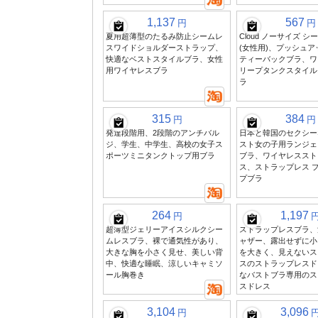
1,137
567
円
円
夏用超薄型のたるみ防止シームレ
Cloud ノーサイズ 
スワイドショルダーストラップ、
(女性用)、プッシュ
快適なベストスタイルブラ、女性
ティーバックブラ、ワ
用ワイヤレスブラ
リープタンクスタイル
ラ
315
384
円
円
発達段階用、2段階のアンチバル
日本と韓国のセクシー
ジ、学生、中学生、高校の女子ス
スト女の子用ランジェリ
ポーツミニタンクトップ用ブラ
ブラ、ワイヤレススト
ス、ストラップレス 
プブラ
264
1,197
円
超薄型ジェリーアイスシルクシー
ストラップレスブラ、
ムレスブラ、裸で通気性があり、
ャザー、露出せずに小
大きな胸を小さく見せ、美しい背
を大きく、見えないス
中、快適な睡眠、涼しいキャミソ
スのストラップレスド
ール胸巻き
なバストブラ専用のス
スドレス
3,104
3,096
円