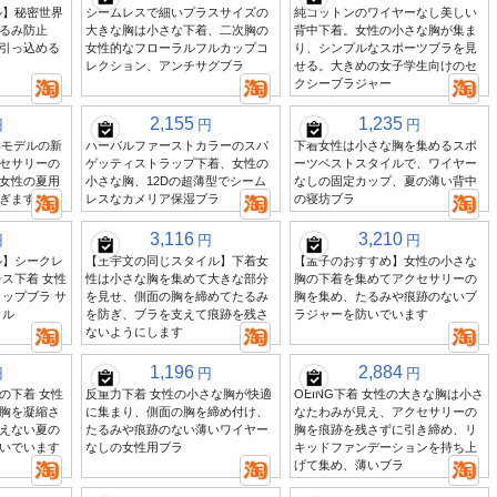
ル】秘密世界
シームレスで細いプラスサイズの
純コットンのワイヤーなし美しい
るみ防止
大きな胸は小さな下着、二次胸の
背中下着。女性の小さな胸が集ま
引っ込める
女性的なフローラルフルカップコ
り、シンプルなスポーツブラを見
レクション、アンチサグブラ
せる。大きめの女子学生向けのセ
クシーブラジャー
2,155
1,235
円
円
円
年モデルの新
ハーバルファーストカラーのスパ
下着女性は小さな胸を集めるスポ
セサリーの
ゲッティストラップ下着、女性の
ーツベストスタイルで、ワイヤー
女性の夏用
小さな胸、12Dの超薄型でシーム
なしの固定カップ、夏の薄い背中
ぎます
レスなカメリア保湿ブラ
の寝坊ブラ
3,116
3,210
円
円
円
ル】シークレ
【王宇文の同じスタイル】下着女
【孟子のおすすめ】女性の小さな
ス下着 女性
性は小さな胸を集めて大きな部分
胸の下着を集めてアクセサリーの
ップブラ サ
を見せ、側面の胸を締めてたるみ
胸を集め、たるみや痕跡のないブ
イル
を防ぎ、ブラを支えて痕跡を残さ
ラジャーを防いでいます
ないようにします
1,196
2,884
円
円
円
の下着 女性
反重力下着 女性の小さな胸が快適
OEING下着 女性の大きな胸は小さ
胸を凝縮さ
に集まり、側面の胸を締め付け、
なたわみが見え、アクセサリーの
えない夏の
たるみや痕跡のない薄いワイヤー
胸を痕跡を残さずに引き締め、リ
いでいます
なしの女性用ブラ
キッドファンデーションを持ち上
げて集め、薄いブラ