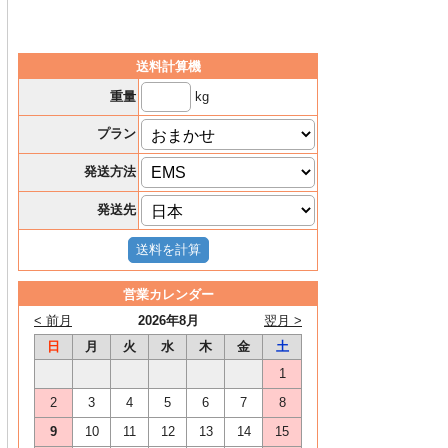
送料計算機
kg
重量
プラン
発送方法
発送先
営業カレンダー
< 前月
2026年8月
翌月 >
日
月
火
水
木
金
土
1
2
3
4
5
6
7
8
9
10
11
12
13
14
15