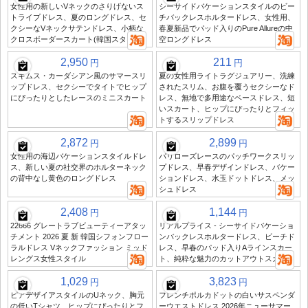
女性用の新しいVネックのさりげないス
シーサイドバケーションスタイルのビー
トライプドレス、夏のロングドレス、セ
チバックレスホルタードレス、女性用、
クシーなVネックサテンドレス、小柄な
春夏新品でパッド入りのPure Allureの中
クロスボーダースカート(韓国スタイル)
空ロングドレス
2,950
211
円
円
スキムス・カーダシアン風のサマースリ
夏の女性用ライトラグジュアリー、洗練
ップドレス、セクシーでタイトでヒップ
されたスリム、お腹を覆うセクシーなド
にぴったりとしたレースのミニスカート
レス、無地で多用途なベースドレス、短
いスカート、ヒップにぴったりとフィッ
トするスリップドレス
2,872
2,899
円
円
女性用の海辺バケーションスタイルドレ
パリローズレースのパッチワークスリッ
ス、新しい夏の社交界のホルターネック
プドレス、早春デザインドレス、バケー
の背中なし黄色のロングドレス
ションドレス、水玉ドットドレス、メッ
シュドレス
2,408
1,144
円
円
22666 グレートラブビューティーアタッ
リアルプライス - シーサイドバケーショ
チメント 2026 夏 新 韓国シフォンフロー
ンバックレスホルタードレス、ビーチド
ラルドレス Vネックファッション ミッド
レス、早春のパッド入りAラインスカー
レングス女性スタイル
ト、純粋な魅力のカットアウトスカート
1,029
3,823
円
円
ピアデザイアスタイルのUネック、胸元
フレンチポルカドットの白いサスペンダ
の低いTシャツ、ヒップにぴったりとフ
ーウエストドレス 2026年ニューサマー