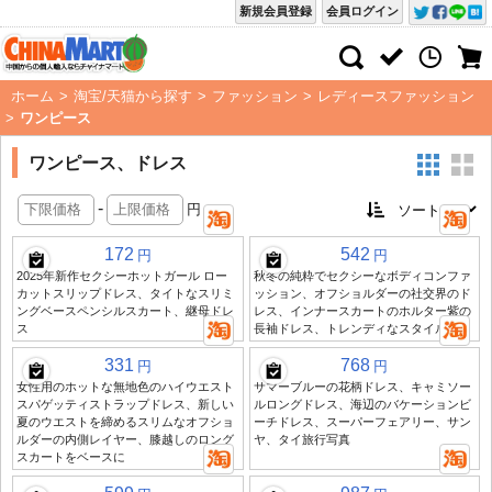
新規会員登録
会員ログイン
ホーム
>
淘宝/天猫から探す
>
ファッション
>
レディースファッション
>
ワンピース
ワンピース、ドレス
-
円
172
542
円
円
2025年新作セクシーホットガール ロー
秋冬の純粋でセクシーなボディコンファ
カットスリップドレス、タイトなスリミ
ッション、オフショルダーの社交界のド
ングベースペンシルスカート、継母ドレ
レス、インナースカートのホルター紫の
ス
長袖ドレス、トレンディなスタイル
331
768
円
円
女性用のホットな無地色のハイウエスト
サマーブルーの花柄ドレス、キャミソー
スパゲッティストラップドレス、新しい
ルロングドレス、海辺のバケーションビ
夏のウエストを締めるスリムなオフショ
ーチドレス、スーパーフェアリー、サン
ルダーの内側レイヤー、膝越しのロング
ヤ、タイ旅行写真
スカートをベースに