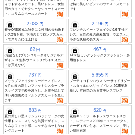
ィットするスカート、黒いドレス、女性
は特に美しいピンチのウエストスカート
用のタイトでセクシーなショートスカー
です
ト、スリムなベーススカート
2,032
2,196
円
円
秦小Q/蕭湘風は秋冬に女性用の長袖偽ド
フレンチスイートフェイクの2枚半袖ド
レス2着を着、下地のミウロングスカー
レス、女性の夏の高級気質、ウエスト、
トでスリムに仕上げる
小さな妖精の長スカート
62
467
円
円
(名前なし)プリンロリータオリジナルデ
14.9 新しいクラシックファッション・多
ザイン 2r 無料ウエストリボン(2r スカー
用途ドレス
トは買えない)
737
5,655
円
円
スリップフェイクのツーピースドレス、
プラティコドンハウス シーサイドリゾー
女性の夏の新しいファットシスタープラ
トスタイルのスリップドレス 2025年夏
スサイズで年齢を減らし、お腹を隠して
新しい雰囲気のある背中レスプレス
薄い外国風のミドルングスカートを見せ
ます
683
620
円
円
夏の新しい黒メッシュパッチワークの女
花柄キャミソールドレスウエストスカー
性用ドレス、スリムな気質デザイン、ス
ト、レディース2025年ニューオータム、
リムなフィット感、ニッチなホットなロ
カーディガン付き、スモールマン、美し
ングスカート
い韓国衣装