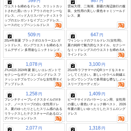
599
987
円
円
ウエストを締めるドレス、スリットカッ
雲南大理、二海湖、新疆の海辺旅行の服
トされた黒いカットアウトのセクシーな
装、女性用の美しい黄色キャミソールド
ドレス、パッド入りスパゲッティストラ
レス、夏
ップのエレガントなイブニングドレス、
レースのヒップペンシルドレス
509
647
円
円
2024年新夏 ブラックポロカラーエレガ
ワインレッドのフリルドレス(女性用)、
ントドレス、ロングウエストを締めるス
夏の純粋で魅力的なスタイル、セクシー
リムデザイン 多用途なニッチトレンド
なミッドレングスのウエストを締めるA
ラインドレス
1,078
3,100
円
円
JY24115 2024年夏 新しいエレガントで
2026年ラフサマーのQRコードをスキャ
セクシーなボディコン ロングドレス フ
ンしてください。新しい小ラベル刺繍エ
ァッショナブルでシンプルな女性用タイ
レガンでシンプルで多用途な襟なしノー
アップドレス
スリーブカーディガン
1,258
1,409
円
円
フレンチティーブレイクスタイルのVネ
ビーチサイドのバケーション用、女性用
ック、ノースリーブの白い女性用ドレ
の優しい黄色いチェック柄ベスト、2026
ス、夏のゆったりとしたスリム感のある
年夏の新しいゆったりしたスリムロング
リラックスしたテクスチャーのあるロン
ドレス
グバケーションドレス
2,077
1,318
円
円