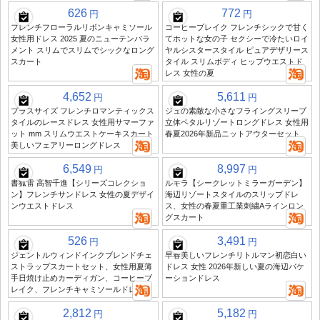
626
772
円
円
フレンチフローラルリボンキャミソール
コーヒーブレイク フレンチシックで甘く
女性用ドレス 2025 夏のニューテンパラ
てホットな女の子 セクシーで冷たいロイ
メント スリムでスリムでシックなロング
ヤルシスタースタイル ピュアデザリース
スカート
タイル スリムボディ ヒップウエストド
レス 女性の夏
4,652
5,611
円
円
プラスサイズ フレンチロマンティックス
ジュの素敵な小さなフライングスリーブ
タイルのレースドレス 女性用サマーファ
立体ペタルリゾートロングドレス 女性用
ット mm スリムウエストケーキスカート
春夏2026年新品ニットアウターセット
美しいフェアリーロングドレス
6,549
8,997
円
円
書狐雷 高智千進【シリーズコレクショ
ルキラ【シークレットミラーガーデン】
ン】フレンチサンドレス 女性の夏デザイ
海辺リゾートスタイルのスリップドレ
ンウエストドレス
ス、女性の春夏重工業刺繍Aラインロン
グスカート
526
3,491
円
円
ジェントルウィンドインクブレンドチェ
早春美しいフレンチリトルマン初恋白い
ストラップスカートセット、女性用夏薄
ドレス 女性 2026年新しい夏の海辺バケ
手日焼け止めカーディガン、コーヒーブ
ーションドレス
レイク、フレンチキャミソールドレス
2,812
5,182
円
円