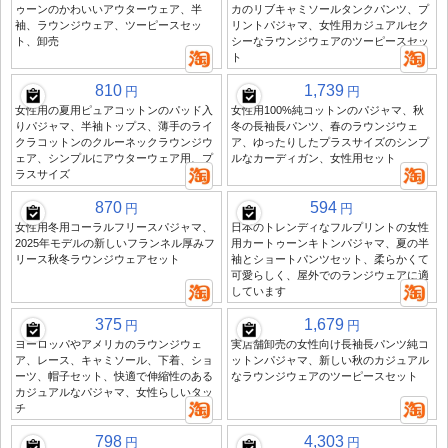
ゥーンのかわいいアウターウェア、半
カのリブキャミソールタンクパンツ、プ
袖、ラウンジウェア、ツーピースセッ
リントパジャマ、女性用カジュアルセク
ト、卸売
シーなラウンジウェアのツーピースセッ
ト
810
1,739
円
円
女性用の夏用ピュアコットンのパッド入
女性用100%純コットンのパジャマ、秋
りパジャマ、半袖トップス、薄手のライ
冬の長袖長パンツ、春のラウンジウェ
クラコットンのクルーネックラウンジウ
ア、ゆったりしたプラスサイズのシンプ
ェア、シンプルにアウターウェア用、プ
ルなカーディガン、女性用セット
ラスサイズ
870
594
円
円
女性用冬用コーラルフリースパジャマ、
日本のトレンディなフルプリントの女性
2025年モデルの新しいフランネル厚みフ
用カートゥーンキトンパジャマ、夏の半
リース秋冬ラウンジウェアセット
袖とショートパンツセット、柔らかくて
可愛らしく、屋外でのランジウェアに適
しています
375
1,679
円
円
ヨーロッパやアメリカのラウンジウェ
実店舗卸売の女性向け長袖長パンツ純コ
ア、レース、キャミソール、下着、ショ
ットンパジャマ、新しい秋のカジュアル
ーツ、帽子セット、快適で伸縮性のある
なラウンジウェアのツーピースセット
カジュアルなパジャマ、女性らしいタッ
チ
798
4,303
円
円