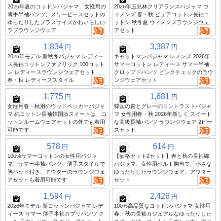
2026年夏のコットンパジャマ、女性用の
2026年玉兆林クリアランスパジャマ ウ
薄手半袖パンツ、スリーピースセットの
ィメンズ 春・秋 ピュアコットン長袖コ
ゆったりしたプラスサイズかわいらしい
ットン 秋冬夏 ウィメンズラウンジウェ
ラブラウンジウェア
アセット
1,834
3,387
円
円
2025年モデル 新秋冬パジャマ レディー
キャットマンパジャマ レメンズ 2026年
ス長袖コットンファブリック 100コット
サマーコットン レディース サマー半袖
ン レディースラウンジウェアセット
クロップドパンツ ピンクチェックのラウ
春・秋 レディーススタイル
ンジウェアセット
1,775
1,681
円
円
女性用春・秋用のウッドペッカーパジャ
韓国の青とグレーのコントラストパジャ
マ 純コットン長袖韓国版スイートは、コ
マ 女性用春・秋 2026年新しく スイート
ットンルームウェアセットの外でも着用
な高級長袖パンツ ラウンジウェア 2ピー
可能です
スセット
578
614
円
円
100%サマーコットンの女性用パジャ
【価格セット2セット】春と秋の長袖綿
マ、サマー半袖パンツ、薄手スタイルで
パジャマ、女性用ベルト胸当て、小さな
胸パッド付き、アウターのラウンジウェ
ゆったりしたラウンジウェア、アウター
アセットも着用可能です
セット
1,594
2,426
円
円
2026年モデル 新コットンパジャマ レデ
100%高品質なコットンパジャマ 女性用
ィース サマー 薄手半袖カプリパンツ ク
春・秋の長袖カジュアルなゆったりした