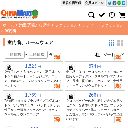
新規会員登録
会員ログイン
ホーム
>
淘宝/天猫から探す
>
ファッション
>
レディースファッション
>
室内着
室内着、ルームウェア
-
円
1,523
674
円
円
女性用パッド入りパジャマ、夏用純コッ
春、秋、冬のヨーロッパとアメリカの女
トン半袖カートゥーンカジュアルウェ
性用カーディガン、フリルフレアスリー
ア、100%コットンのラウンジウェア3ピ
ブ、長袖、長ズボン、パジャマ、女性用
ースセット
サマーラウンジウェアセット
1,769
266
円
円
7A抗菌スタイルプラスサイズモダルコッ
クロスボーダーの夏の新しいカジュアル
トンパジャマ(チェストパッド付き)、女
セクシーな背中レスドレスに、ファッシ
性用サマー薄身クルーネックショーツ、
ョナブルなハート型のショートスカート
クールなラウンジウェア
が女性用ラウンジウェアやパジャマに使
われます