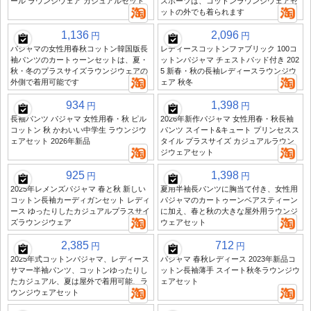
ール ラウンジウェア カジュアルセット
スポーツは、コットンラウンジウェアセ
ットの外でも着られます
1,136
2,096
円
円
パジャマの女性用春秋コットン韓国版長
レディースコットンファブリック 100コ
袖パンツのカートゥーンセットは、夏・
ットンパジャマ チェストパッド付き 202
秋・冬のプラスサイズラウンジウェアの
5 新春・秋の長袖レディースラウンジウ
外側で着用可能です
ェア 秋冬
934
1,398
円
円
長袖パンツ パジャマ 女性用春・秋 ピル
2026年新作パジャマ 女性用春・秋長袖
コットン 秋 かわいい中学生 ラウンジウ
パンツ スイート&キュート プリンセスス
ェアセット 2026年新品
タイル プラスサイズ カジュアルラウン
ジウェアセット
925
1,398
円
円
2025年レメンズパジャマ 春と秋 新しい
夏用半袖長パンツに胸当て付き、女性用
コットン長袖カーディガンセット レディ
パジャマのカートゥーンベアスティーン
ース ゆったりしたカジュアルプラスサイ
に加え、春と秋の大きな屋外用ラウンジ
ズラウンジウェア
ウェアセット
2,385
712
円
円
2025年式コットンパジャマ、レディース
パジャマ 春秋レディース 2023年新品コ
サマー半袖パンツ、コットンゆったりし
ットン長袖薄手 スイート秋冬ラウンジウ
たカジュアル、夏は屋外で着用可能、ラ
ェアセット
ウンジウェアセット