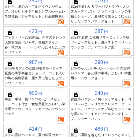
240
570
円
円
女性用、夏のカップル用ラウンジウェ
2026年新しいサマーパジャマ ウィメン
ア、冷たいシルク半袖シンプルシームレ
ズカーディガン、クラウドコットンの半
ス無地色パジャマセット、卸品在庫あり
袖とショーツ、夏用の可愛らしくゆった
りしたラウンジウェアセット
423
387
円
円
ファクトリー2025新品、今年のトレンド
2023年新作 女性用サマーコットン半袖
人気女性用パジャマ、長袖スタイル、
ツーピースセット、夏用ストロベリーラ
春・秋のカートゥーンゆったりしたラウ
ウンジウェア、アウトドア用
ンジウェア
987
390
円
円
2025年モデルの女性用モダルパジャマ、
日本のかわいいINSカートゥーンの雲綿
夏用の薄手半袖とショーツ、パッド入り
パジャマ、春と秋の半袖、かわいい学生
の胸の突出防止、屋外用に適したラウン
用ルームウェアセット
ジウェアセット
900
240
円
円
半袖、半袖、長パンツの3ピースセッ
女性用バタフライ柄パジャマセット、ヨ
ト、パッド付き、女性用夏のかわいい学
ーロッパとアメリカのクロスボーダース
生用クラウドコットンガーゼのラウンジ
タイル、ファッショナブルなカジュアル
ウェア
な夏のソフトキャミソールタンクトッ
プ、ショートパンツ
414
486
円
円
タイの雲綿パジャマ、夏の韓国のカート
新しい国境を越えたヨーロッパとアメリ