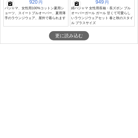
920
949
円
円
パジャマ、女性用100%コットン夏用シ
綿パジャマ 女性用長袖・長ズボン プル
ョーツ、スイートプルオーバー、夏用薄
オーバーガール ガール 甘くて可愛らし
手のラウンジウェア、屋外で着られます
いラウンジウェアセット 春と秋のスタイ
ル プラスサイズ
更に読み込む