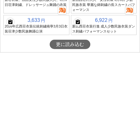
日荘津刺繍、ドレッサージュ舞踊の衣装
民族衣装 華麗な錦刺繍の長スカートパフ
ォーマンス
3,633
6,922
円
円
2026年広西荘衣装伝統刺繍南寧3月3日衣
新広西荘衣装行進 成人少数民族衣装ダン
装荘津少数民族舞踊公演
ス刺繍パフォーマンスセット
更に読み込む