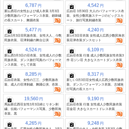
6,787
4,542
円
円
新広西荘の女性および成人衣装 3月3日
広西荘 3月30日 大人のパフォーマンス衣
少数民族のパフォーマンス衣装、錦刺繍
装、女性少数民族ステージのビッグスカ
の長スカート、舞踊衣装
ート、旅行写真刺繍衣装
5,477
4,240
円
円
広西3月3日荘民族衣装、女性大人、少数
新3月3日荘衣装 女性成人広西少数民族衣
民族衣装、荘津刺繍の舞台公演
装荘津衣装ダンスセット
4,524
6,109
円
円
新広西3月3日の荘衣装、女性成人の少数
広西荘衣装 行進 成人少数民族女性衣装3
民族衣装、ダンス旅行写真のパフォーマ
件 荘ジン荘 大きなスカートダンス衣装
ンス衣装、そして衣装
8,285
8,317
円
円
広西荘衣装、女性の三三、少数民族衣
新しい3月3日荘女性成人広西少数民族衣
装、成人の荘津刺繍、舞踊公演、衣装
装、ダンスパフォーマンス衣装、古城旅
行写真の長スカート
19,560
9,190
円
円
馬如新広西荘女性3月3日綿とリネン刺
広西荘衣装 行進 女性成人少数民族衣装
繍、伝統パフォーマンス写真、少数民族
荘金荘 大きなスカートドレス衣装
衣装、黒
4,265
9,248
円
円
新荘衣装、広西女性少数民族大人、3月3
新広西荘の大人・女性衣装 3月3日 少数