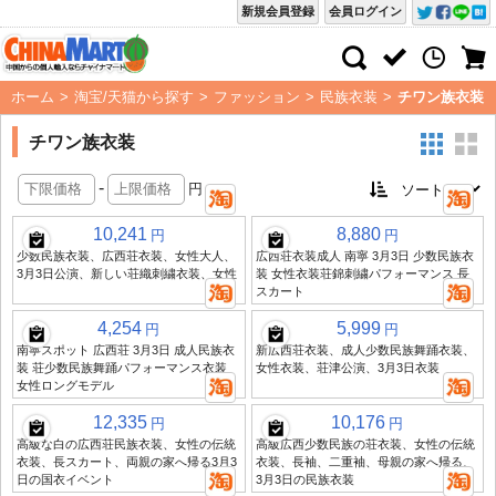
新規会員登録
会員ログイン
ホーム
>
淘宝/天猫から探す
>
ファッション
>
民族衣装
>
チワン族衣装
チワン族衣装
-
円
10,241
8,880
円
円
少数民族衣装、広西荘衣装、女性大人、
広西荘衣装成人 南寧 3月3日 少数民族衣
3月3日公演、新しい荘織刺繍衣装、女性
装 女性衣装荘錦刺繍パフォーマンス 長
スカート
4,254
5,999
円
円
南寧スポット 広西荘 3月3日 成人民族衣
新広西荘衣装、成人少数民族舞踊衣装、
装 荘少数民族舞踊パフォーマンス衣装
女性衣装、荘津公演、3月3日衣装
女性ロングモデル
12,335
10,176
円
円
高級な白の広西荘民族衣装、女性の伝統
高級広西少数民族の荘衣装、女性の伝統
衣装、長スカート、両親の家へ帰る3月3
衣装、長袖、二重袖、母親の家へ帰る、
日の国衣イベント
3月3日の民族衣装