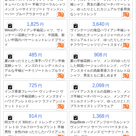
キューバンカラー 半袖フローラルシャツ
袖シャツ、男女の夏のビーチバケーショ
メンズ シーサイドリゾート ウィンドハ
ン、ゆったりとしたカジュアルで多用途
ーバー ブルーアウターウェア
なシャツトレンド
1,825
3,640
円
円
WASUPハワイアン半袖花シャツ、ヴィ
ヴィンテージの海辺ハワイアン半袖シャ
ンテージ花柄ビーチシャツ、中国風、新
ツ、晴れたティーンエイジャーのメンズ
しい中国のバケーショントレンドブラン
カジュアルトレンド、ゆったりしたビー
ド
チフラワーシャツリゾートスタイル
485
908
円
円
夏のゆったりとした薄手ハワイアン半袖
夏の半袖花柄シャツ、メンズのゆったり
花柄シャツ、メンズのトレンディカジュ
した韓国バージョンのトレンド、ハワイ
アルな半袖ビーチリゾートカップルライ
アンスタイルの高級香港スタイルレトロ
ナー
シャツ、男女ともに楽しめます
725
2,099
円
円
インズ香港フレーバー ヴィンテージ ヴ
ハワイアンスタイルの花柄シャツ、メン
ィンテージ半袖花柄シャツ メンズタイ・
ズ半袖ビーチバケーション、メンズアイ
ハワイアンレトロシャツ ラフィアンジャ
スシルクインチシャツ、ゆったりとした
ケット トレンド
プラスサイズトップスウェア
914
1,368
円
円
特大サイズ 300ポンド トレンディブラン
BoguBirds ハワイアンフローラルシャツ
ド レトロ フルフローラルプリント 半袖
ヴィンテージ サーフハーバースタイル
男性・女性のゆったりしたハワイアンカ
メンズ・ウィメンズ ビーチリゾート カ