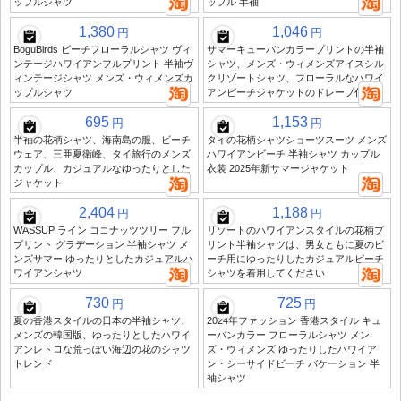
ップルシャツ
ップル 半袖
1,380
1,046
円
円
BoguBirds ビーチフローラルシャツ ヴィ
サマーキューバンカラープリントの半袖
ンテージハワイアンフルプリント 半袖ヴ
シャツ、メンズ・ウィメンズアイスシル
ィンテージシャツ メンズ・ウィメンズカ
クリゾートシャツ、フローラルなハワイ
ップルシャツ
アンビーチジャケットのドレープ付き
695
1,153
円
円
半袖の花柄シャツ、海南島の服、ビーチ
タイの花柄シャツショーツスーツ メンズ
ウェア、三亜夏衛峰、タイ旅行のメンズ
ハワイアンビーチ 半袖シャツ カップル
カップル、カジュアルなゆったりとした
衣装 2025年新サマージャケット
ジャケット
2,404
1,188
円
円
WASSUP ライン ココナッツツリー フル
リゾートのハワイアンスタイルの花柄プ
プリント グラデーション 半袖シャツ メ
リント半袖シャツは、男女ともに夏のビ
ンズサマー ゆったりとしたカジュアルハ
ーチ用にゆったりしたカジュアルビーチ
ワイアンシャツ
シャツを着用してください
730
725
円
円
夏の香港スタイルの日本の半袖シャツ、
2024年ファッション 香港スタイル キュ
メンズの韓国版、ゆったりとしたハワイ
ーバンカラー フローラルシャツ メン
アンレトロな荒っぽい海辺の花のシャツ
ズ・ウィメンズ ゆったりしたハワイア
トレンド
ン・シーサイドビーチ バケーション 半
袖シャツ