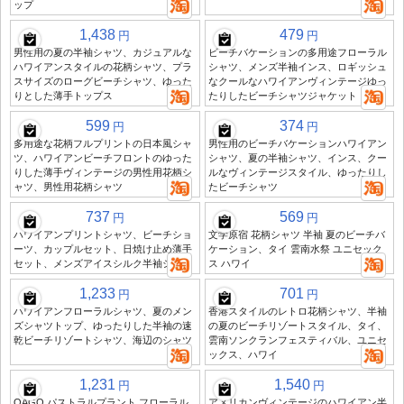
ップ
1,438
479
円
円
男性用の夏の半袖シャツ、カジュアルな
ビーチバケーションの多用途フローラル
ハワイアンスタイルの花柄シャツ、プラ
シャツ、メンズ半袖インス、ロギッシュ
スサイズのローグビーチシャツ、ゆった
なクールなハワイアンヴィンテージゆっ
りとした薄手トップス
たりしたビーチシャツジャケット
599
374
円
円
多用途な花柄フルプリントの日本風シャ
男性用のビーチバケーションハワイアン
ツ、ハワイアンビーチフロントのゆった
シャツ、夏の半袖シャツ、インス、クー
りした薄手ヴィンテージの男性用花柄シ
ルなヴィンテージスタイル、ゆったりし
ャツ、男性用花柄シャツ
たビーチシャツ
737
569
円
円
ハワイアンプリントシャツ、ビーチショ
文学原宿 花柄シャツ 半袖 夏のビーチバ
ーツ、カップルセット、日焼け止め薄手
ケーション、タイ 雲南水祭 ユニセック
セット、メンズアイスシルク半袖シャツ
ス ハワイ
1,233
701
円
円
ハワイアンフローラルシャツ、夏のメン
香港スタイルのレトロ花柄シャツ、半袖
ズシャツトップ、ゆったりした半袖の速
の夏のビーチリゾートスタイル、タイ、
乾ビーチリゾートシャツ、海辺のシャツ
雲南ソンクランフェスティバル、ユニセ
ックス、ハワイ
1,231
1,540
円
円
QAGO パストラルプラント フローラル
アメリカンヴィンテージのハワイアン半