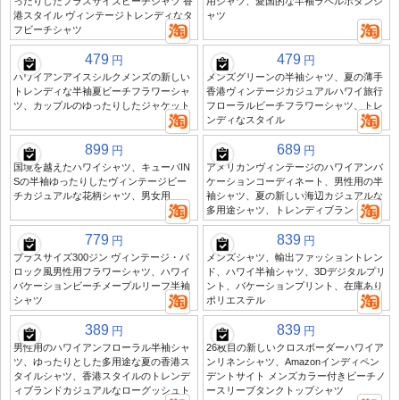
ったりしたプラスサイズビーチシャツ 香
用シャツ、愛国的な半袖ラペルボタンシ
港スタイル ヴィンテージトレンディなタ
ャツ
フビーチシャツ
479
479
円
円
ハワイアンアイスシルクメンズの新しい
メンズグリーンの半袖シャツ、夏の薄手
トレンディな半袖夏ビーチフラワーシャ
香港ヴィンテージカジュアルハワイ旅行
ツ、カップルのゆったりしたジャケット
フローラルビーチフラワーシャツ、トレ
ンディなスタイル
899
689
円
円
国境を越えたハワイシャツ、キューバIN
アメリカンヴィンテージのハワイアンバ
Sの半袖ゆったりしたヴィンテージビー
ケーションコーディネート、男性用の半
チカジュアルな花柄シャツ、男女用
袖シャツ、夏の新しい海辺カジュアルな
多用途シャツ、トレンディブランド
779
839
円
円
プラスサイズ300ジン ヴィンテージ・バ
メンズシャツ、輸出ファッショントレン
ロック風男性用フラワーシャツ、ハワイ
ド、ハワイ半袖シャツ、3Dデジタルプリ
バケーションビーチメープルリーフ半袖
ント、バケーションプリント、在庫あり
シャツ
ポリエステル
389
839
円
円
男性用のハワイアンフローラル半袖シャ
26枚目の新しいクロスボーダーハワイア
ツ、ゆったりとした多用途な夏の香港ス
ンリネンシャツ、Amazonインディペン
タイルシャツ、香港スタイルのトレンデ
デントサイト メンズカラー付きビーチノ
ィブランドカジュアルなローグッシュト
ースリーブタンクトップシャツ