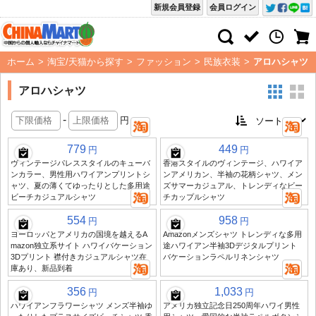
新規会員登録
会員ログイン
ホーム
>
淘宝/天猫から探す
>
ファッション
>
民族衣装
>
アロハシャツ
アロハシャツ
-
円
779
449
円
円
ヴィンテージパレススタイルのキューバ
香港スタイルのヴィンテージ、ハワイア
ンカラー、男性用ハワイアンプリントシ
ンアメリカン、半袖の花柄シャツ、メン
ャツ、夏の薄くてゆったりとした多用途
ズサマーカジュアル、トレンディなビー
ビーチカジュアルシャツ
チカップルシャツ
554
958
円
円
ヨーロッパとアメリカの国境を越えるA
Amazonメンズシャツ トレンディな多用
mazon独立系サイト ハワイバケーション
途ハワイアン半袖3Dデジタルプリント
3Dプリント 襟付きカジュアルシャツ在
バケーションラペルリネンシャツ
庫あり、新品到着
356
1,033
円
円
ハワイアンフラワーシャツ メンズ半袖ゆ
アメリカ独立記念日250周年ハワイ男性