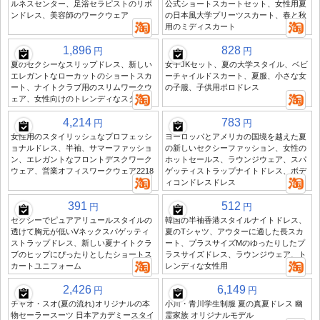
ルネスセンター、足浴セラピストのリボ
公式ショートスカートセット、女性用夏
ンドレス、美容師のワークウェア
の日本風大学プリーツスカート、春と秋
用のミディスカート
1,896
828
円
円
夏のセクシーなスリップドレス、新しい
女子JKセット、夏の大学スタイル、ベビ
エレガントなローカットのショートスカ
ーチャイルドスカート、夏服、小さな女
ート、ナイトクラブ用のスリムワークウ
の子服、子供用ポロドレス
ェア、女性向けのトレンディなスタイル
4,214
783
円
円
女性用のスタイリッシュなプロフェッシ
ヨーロッパとアメリカの国境を越えた夏
ョナルドレス、半袖、サマーファッショ
の新しいセクシーファッション、女性の
ン、エレガントなフロントデスクワーク
ホットセールス、ラウンジウェア、スパ
ウェア、営業オフィスワークウェア2218
ゲッティストラップナイトドレス、ボデ
ィコンドレスドレス
391
512
円
円
セクシーでピュアアリュールスタイルの
韓国の半袖香港スタイルナイトドレス、
透けて胸元が低いVネックスパゲッティ
夏のTシャツ、アウターに適した長スカ
ストラップドレス、新しい夏ナイトクラ
ート、プラスサイズMのゆったりしたプ
ブのヒップにぴったりとしたショートス
ラスサイズドレス、ラウンジウェア、ト
カートユニフォーム
レンディな女性用
2,426
6,149
円
円
チャオ・スオ(夏の流れ)オリジナルの本
小川・青川学生制服 夏の真夏ドレス 幽
物セーラースーツ 日本アカデミースタイ
霊家族 オリジナルモデル