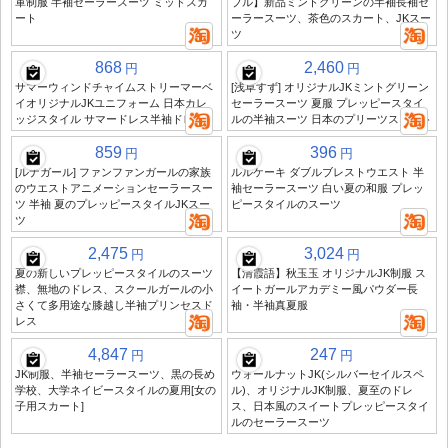
軍制服 半袖セーラースーツ ミッドスカ
ブル】新品ミントグリーンの半袖長袖セ
ート
ーラースーツ、茶色のスカート、JKスー
ツ
868
2,460
円
円
サマーウィンドチャイムストリーマーベ
[浅草すず] オリジナルJKミントグリーン
イオリジナルJKユニフォーム 日本カレ
セーラースーツ 夏服 プレッピースタイ
ッジスタイル サマードレス半袖ドレス
ルの半袖スーツ 日本のプリーツスカート
859
396
円
円
[ルナガール] ファンファンガールの家族
ルルケーキ ダブルブレストウエスト 半
のウエストアニメーションセーラースー
袖セーラースーツ 白い夏の和服 プレッ
ツ 半袖 夏のプレッピースタイルJKスー
ピースタイルのスーツ
ツ
2,475
3,024
円
円
夏の新しいプレッピースタイルのスーツ
【清霞語】秋玉玉 オリジナルJK制服 ス
襟、無地のドレス、スクールガールの小
イートガールアカデミー風パウダー長
さくて多用途な膝越し半袖プリンセスド
袖・半袖真夏服
レス
4,847
247
円
円
JK制服、半袖セーラースーツ、黒の長め
ウォールナットJK(シルバーセイルスペ
学校、大学ネイビースタイルの夏用[女の
ル)、オリジナルJK制服、夏至のドレ
子用スカート]
ス、日本風のスイートプレッピースタイ
ルのセーラースーツ