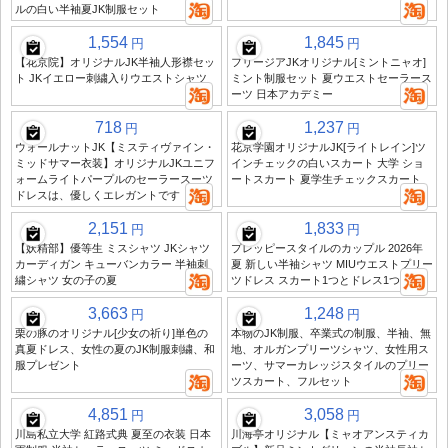
ルの白い半袖夏JK制服セット
1,554
1,845
円
円
【花京院】オリジナルJK半袖人形襟セッ
フリージアJKオリジナル[ミントニャオ]
ト JKイエロー刺繍入りウエストシャツ
ミント制服セット 夏ウエストセーラース
ーツ 日本アカデミー
718
1,237
円
円
ウォールナットJK【ミスティヴァイン・
花京学園オリジナルJK[ライトレイン]ツ
ミッドサマー衣装】オリジナルJKユニフ
インチェックの白いスカート 大学 ショ
ォームライトパープルのセーラースーツ
ートスカート 夏学生チェックスカート
ドレスは、優しくエレガントです
2,151
1,833
円
円
【妖精部】優等生 ミスシャツ JKシャツ
プレッピースタイルのカップル 2026年
カーディガン キューバンカラー 半袖刺
夏 新しい半袖シャツ MIUウエストプリー
繍シャツ 女の子の夏
ツドレス スカート1つとドレス1つ
3,663
1,248
円
円
栗の豚のオリジナル[少女の祈り]単色の
本物のJK制服、卒業式の制服、半袖、無
真夏ドレス、女性の夏のJK制服刺繍、和
地、オルガンプリーツシャツ、女性用ス
服プレゼント
ーツ、サマーカレッジスタイルのプリー
ツスカート、フルセット
4,851
3,058
円
円
川島私立大学 紅路式典 夏至の衣装 日本
川海亭オリジナル【ミャオアンスティカ