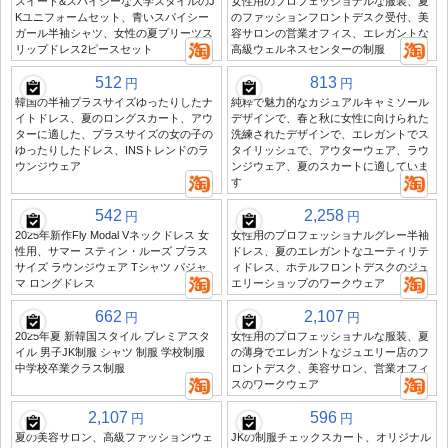
スイート&スパイシーな大学スタイルのJ
女性用のプロフェッショナルな服装、夏
Kユニフォームセット、青いスパイシー
のファッションフロントデスク受付、美
ガール半袖シャツ、女性の夏プリーツス
容サロンの営業オフィス、エレガントな
リップドレス2ピースセット
高級ウェルネスセンターの制服
512
813
円
円
韓国の半袖プラスサイズゆったりしたナ
純粋で魅力的なカジュアルキャミソール
イトドレス、夏のロングスカート、アウ
デザインで、春と秋に女性に向けられた
ターに適した、プラスサイズの女の子の
洗練されたデザインで、エレガントでス
ゆったりしたドレス、INSトレンドのラ
タイリッシュで、アウターウェア、ラウ
ウンジウェア
ンジウェア、夏のスカートに適していま
す
542
2,258
円
円
2025年新作Fly Modal Vネックドレス 女
女性用のプロフェッショナルグレー半袖
性用、サマー スティン・ルーズ プラス
ドレス、夏のエレガントなユーティリテ
サイズ ラウンジウェア Tシャツ パジャ
ィドレス、ホテルフロントデスクのジュ
マ ロングドレス
エリーショップのワークウェア
662
2,107
円
円
2025年夏 新韓国スタイル プレミアスタ
女性用のプロフェッショナルな服装、夏
イル 男子JK制服 シャツ 制服 学校制服
の薄身でエレガントなジュエリー店のフ
中学校卒業クラス制服
ロントデスク、美容サロン、営業オフィ
スのワークウェア
2,107
596
円
円
夏の美容サロン、高級ファッションウェ
JKの制服チェックスカート、オリジナル