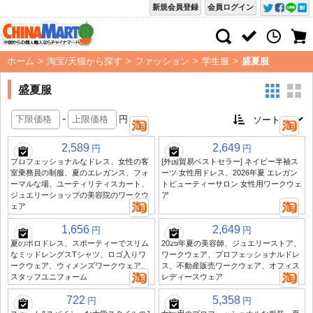
新規会員登録
会員ログイン
ホーム
>
淘宝/天猫から探す
>
ファッション
>
学生服
>
盛夏服
盛夏服
-
円
2,589
2,649
円
円
プロフェッショナルなドレス、女性の客
[外国貿易ベストセラー] ネイビー半袖ス
室乗務員の制服、夏のエレガンス、フォ
ーツ 女性用ドレス、2026年夏 エレガン
ーマルな場、ユーティリティスカート、
トビューティーサロン 女性用ワークウェ
ジュエリーショップの美容院のワークウ
ア
ェア
1,656
2,649
円
円
夏のポロドレス、スポーティーでスリム
2025年夏の美容師、ジュエリーストア、
なミッドレングスTシャツ、ロゴ入りワ
ワークウェア、プロフェッショナルドレ
ークウェア、ウィメンズワークウェア、
ス、不動産販売ワークウェア、オフィス
スタッフユニフォーム
レディースウェア
722
5,358
円
円