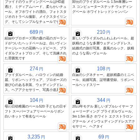
ブライドのウェディングベールはHD超
卸売のブライダルベール 1.5m単層レー
透け、ミディアムハード、柔らかいチュ
ス コンピューターステッチ ウェディン
ール、オフホワイトの漂白、フォトスタ
グベール ホワイトレッドシャンパン
ジオのトラベル撮影、メイクスタイリン
グ、そしてシンプルなチュールです
689
210
円
円
結婚やプロポーズ用の森の花のガーラン
新しいブライダルのふわふわベール、超
ドがついたヘッドベールは、白いヴィン
妖精のような多層ウェディングドレス、
テージレースの花柄ヘッドピース、ブラ
結婚式の旅行写真、森風のルック、妖精
イダルフォトプロップ、そして洗練され
のような長いヴェール
た雰囲気です
274
108
円
円
ブライダルベール、ハロウィンの結婚
白露のシグネチャー、超妖精森のミニベ
届、リボンヘッドウェア、プロポーズの
ール、結婚写真、証明書登録、リボンベ
遊び心のある衣装、ウェディングドレ
ールヘッドスリー
ス、ヘアアクセサリー、写真小道具
104
344
円
円
母の日幼稚園のベール520 子どもの日ギ
2023年モデル 新しいダブルレイヤー フ
フト スーパーフェアリーベールリボン
ォーリーディング ブライダルヴェール、
白いネットで有名なベール
3m 1.5m 長さ ホワイト エクストラロン
グテール メインウェディングドレスアク
セサリー、ヘアタイ
3,235
69
円
円