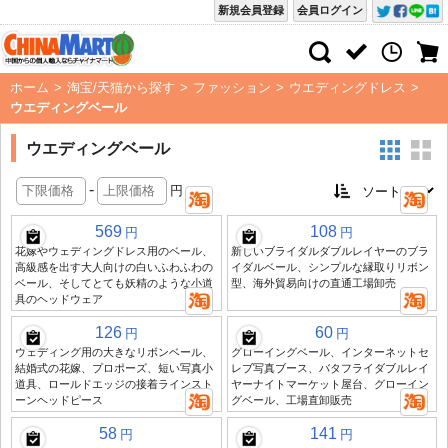
新規会員登録
会員ログイン
ホーム
>
淘宝/天猫から探す
>
ファッション
>
ウエディングドレス
>
ウエディングベール
ウエディングベール
-
円
569
108
円
円
花嫁やウェディングドレス用のベール、
新しいブライダルダブルレイヤーのブラ
高級感を出す大人向けの白いふわふわの
イダルベール、シンプルな縁取りリボン
ベール、そしてとても妖精のような小道
型、海外貿易向けの直通工場卸売
具のヘッドウェア
126
60
円
円
ウェディング用の大きなリボンベール、
グローイングベール、インターネットセ
結婚式の花嫁、プロポーズ、短い写真小
レブ写真ブース、バタフライダブルレイ
道具、ロールドエッジの接着ラインスト
ヤーナイトマーケット屋台、グローイン
ーンヘッドピース
グベール、工場直卸販売
58
141
円
円