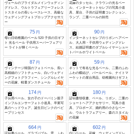
ヴェールのブライダルメインウェディン
花嫁のタッセル、クラウンの光るベー
グドレス、ウルトラフェアリーフォレス
ル、インターネットセレブの写真小道
トスタイルの長いレースレース、高級な
具、屋台、子供の証明書コレクション、
ウェディングフォトプロップアクセサリ
ランプ、二重ベールの卸売
ー
75
90
円
円
母の日幼稚園のベール 520 子供の日ギフ
インターネットセレブのリボンヘアベー
ト 光るベール 子供用スーパーフェアリ
ル、大人用・子供用ウェディングドレ
ー ライトが輝くベール
ス、結婚証明書のダブルレイヤーショー
トパールホワイトベール
87
59
円
円
ヴィンテージ韓国のフォトベール、長い
ネットで有名な光るベール、二重のふわ
高精細のソフトチュール、白いウェディ
ふわの蝶結び、パールベール、ナイトマ
ングフォトグラフィー、シングルレイヤ
ーケットの屋台用品、幼稚園向けギフト
ーの花嫁、軽量ダンスチュール
174
180
円
円
子供用ベール、女の子のドーパミン親子
証明書領収書、ベール、リボン、二重の
インフルエンサーフォト小道具、卒業写
ショートヘアアクセサリー、写真小道
真のヘッドウェア、誕生日ピンクのベビ
具、プロポーズ、婚約用の小さなベー
ープリンセス
ル、ウルトラフェアリー、森のスタイル
の花嫁
664
602
円
円
証明書ベール、グラブバブル、雲、ふわ
白いベール、花嫁、ウェディングドレ