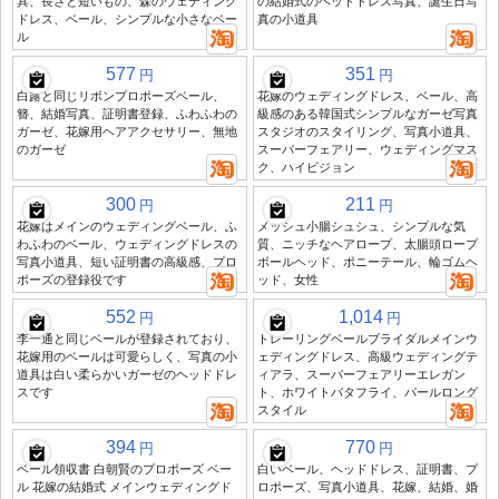
具、長さと短いもの、森のウェディング
の結婚式のヘッドドレス写真、誕生日写
ドレス、ベール、シンプルな小さなベー
真の小道具
ル
577
351
円
円
白露と同じリボンプロポーズベール、
花嫁のウェディングドレス、ベール、高
簪、結婚写真、証明書登録、ふわふわの
級感のある韓国式シンプルなガーゼ写真
ガーゼ、花嫁用ヘアアクセサリー、無地
スタジオのスタイリング、写真小道具、
のガーゼ
スーパーフェアリー、ウェディングマス
ク、ハイビジョン
300
211
円
円
花嫁はメインのウェディングベール、ふ
メッシュ小腸シュシュ、シンプルな気
わふわのベール、ウェディングドレスの
質、ニッチなヘアロープ、太腸頭ロープ
写真小道具、短い証明書の高級感、プロ
ボールヘッド、ポニーテール、輪ゴムヘ
ポーズの登録役です
ッド、女性
552
1,014
円
円
李一通と同じベールが登録されており、
トレーリングベールブライダルメインウ
花嫁用のベールは可愛らしく、写真の小
ェディングドレス、高級ウェディングテ
道具は白い柔らかいガーゼのヘッドドレ
ィアラ、スーパーフェアリーエレガン
スです
ト、ホワイトバタフライ、パールロング
スタイル
394
770
円
円
ベール領収書 白朝賢のプロポーズ ベー
白いベール、ヘッドドレス、証明書、プ
ル 花嫁の結婚式 メインウェディングド
ロポーズ、写真小道具、花嫁、結婚、婚