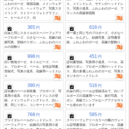
ふわのガーゼ、韓国花嫁、メインウェデ
ス、メインドレス、サテンのヘッドドレ
ィングドレス、ヘッドウェア、写真スタ
ス、写真小道具、ふわふわのガーゼ、フ
イリング、ストリートフォトグラフィ
ランスの高級韓国製
ー、ヒールメイク、白
365
616
円
円
白露と同じスタイルのスーパーフェアリ
李一通と同じ弓のプロポーズ、小さなベ
ープロポーズ、小さなベール、花嫁の結
ール、かんざし、結婚写真、証明書登
婚写真、登録のリボン、ふわふわのベー
録、ふわふわのガーゼ、花嫁の髪飾り
ルの頭飾り
998
451
円
円
白い無地ガーゼ、ネイルビーズ、ベー
証明書登録、写真用小道具、ベール、花
ル、プロポーズ、ベール、女性証明書、
嫁のリボン、プロポーズ用のヘッドドレ
登録式、写真小道具、花嫁用ヘッドドレ
ス、黒の多層ふわふわのガーゼ、写真ス
ス
タジオのヘッドドレス
390
516
円
円
証明書のベール領収書、プロポーズ、写
白露の同じベールは登録済みで、白いプ
真用小道具、小さなヘッドドレスの登
ロポーズの花嫁用ベール、旅行写真、リ
録、メインウェディングドレス、白い
ボン、高級でシンプルなヘアアクセサリ
鹿、同じリボン、コンサートベール
ーも使われています
768
595
円
円
ブライダルベールのヘッドドレス、スー
スーパーフェアリーカラーの蝶のヴェー
パーフェアリー、結婚式の写真用小道
ル証明書登録、プロポーズベール、花嫁