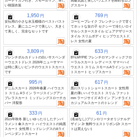
カーディガン付き、スモールマン、美し
高級気質と美しいウエストを締めるロン
い韓国衣装
グスカート
1,950
769
円
円
女性用の小さな水玉模様のベストバスト
コーヒーブレイク フレンチシックで甘く
ドレス、夏にユニークで美しい、大きく
てホットな女の子 セクシーで冷たいロイ
て美しく、完全なセットです
ヤルシスタースタイル ピュアデザリース
タイル スリムボディ ヒップウエストド
レス 女性の夏
3,809
633
円
円
フレンチポルカドットの白いサスペンダ
BYEMYPIE フレンチロマンティックフロ
ーウエストドレス 2026年ニューサマー
ーラルスカート レディース サマーハイ
は特に美しいピンチのウエストスカート
ウエスト スリム スモールAラインショー
です
トスカート ヒップスカート
995
617
円
円
デニムスカート 2026年春夏 ハイウエス
黒のスリットショートスカート 女性用
ト スリム Aライン ラージスイングアン
夏の薄いハイウエスト スリム ファット
ブレラスカート ミッドレングスローチカ
mm ラージサイズ Aライン アンチライト
バー 洋梨形
カジュアルスカートのトレンド
333
61
円
円
2025年秋冬 新しいゆったりしたテンパ
(名前なし)プリンロリータオリジナルデ
ラメント傘スカート ハイウエストの純黒
ザイン 2r 無料ウエストリボン(2r スカー
スカート 女性用ミッドレングスのAライ
トは買えない)
ンペンダントスカート