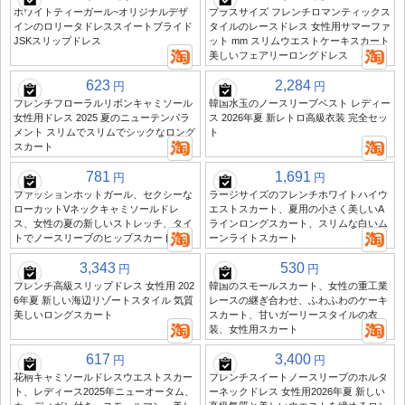
ホワイトティーガール~オリジナルデザ
プラスサイズ フレンチロマンティックス
インのロリータドレススイートブライド
タイルのレースドレス 女性用サマーファ
JSKスリップドレス
ット mm スリムウエストケーキスカート
美しいフェアリーロングドレス
623
2,284
円
円
フレンチフローラルリボンキャミソール
韓国水玉のノースリーブベスト レディー
女性用ドレス 2025 夏のニューテンパラ
ス 2026年夏 新レトロ高級衣装 完全セッ
メント スリムでスリムでシックなロング
ト
スカート
781
1,691
円
円
ファッションホットガール、セクシーな
ラージサイズのフレンチホワイトハイウ
ローカットVネックキャミソールドレ
エストスカート、夏用の小さく美しいA
ス、女性の夏の新しいストレッチ、タイ
ラインロングスカート、スリムな白いム
トでノースリーブのヒップスカート
ーンライトスカート
3,343
530
円
円
フレンチ高級スリップドレス 女性用 202
韓国のスモールスカート、女性の重工業
6年夏 新しい海辺リゾートスタイル 気質
レースの継ぎ合わせ、ふわふわのケーキ
美しいロングスカート
スカート、甘いガーリースタイルの衣
装、女性用スカート
617
3,400
円
円
花柄キャミソールドレスウエストスカー
フレンチスイートノースリーブのホルタ
ト、レディース2025年ニューオータム、
ーネックドレス 女性用2026年夏 新しい