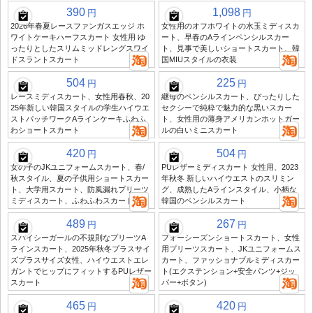
390
1,098
円
円
2026年春夏レースファンガスエッジ ホ
女性用のオフホワイトの水玉ミディスカ
ワイトケーキハーフスカート 女性用 ゆ
ート、早春のAラインペンシルスカー
ったりとしたスリムミッドレングスワイ
ト、見事で美しいショートスカート、韓
ドスラントスカート
国MIUスタイルの衣装
504
225
円
円
レースミディスカート、女性用春秋、20
継母のペンシルスカート、ぴったりした
25年新しい韓国スタイルの学生ハイウエ
セクシーで純粋で魅力的な黒いスカー
ストパッチワークAラインケーキふわふ
ト、女性用の薄身アメリカンホットガー
わショートスカート
ルの白いミニスカート
420
504
円
円
女の子のJKユニフォームスカート、春/
PUレザーミディスカート 女性用、2023
秋スタイル、夏の子供用ショートスカー
年秋冬 新しいハイウエストのスリミン
ト、大学用スカート、防風漏れプリーツ
グ、成熟したAラインスタイル、小柄な
ミディスカート、ふわふわスカート
韓国のペンシルスカート
489
267
円
円
スパイシーガールの不規則なプリーツA
フォーシーズンショートスカート、女性
ラインスカート、2025年秋冬プラスサイ
用プリーツスカート、JKユニフォームス
ズプラスサイズ女性、ハイウエストエレ
カート、ファッショナブルミディスカー
ガントでヒップにフィットするPUレザー
ト(エクステンション+安全パンツ+ジッ
スカート
パー+ボタン)
465
420
円
円