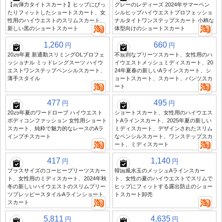
【高弾力タイトスカート】ヒップにぴっ
グレーのレディーズ 2024年サマーペン
たりフィットしたショートスカート、女
シルヒップハイウエストプロフェッショ
性用のハイウエストのスリムスカート、
ナルタイトワンステップスカート 小柄な
新しい黒のショートスカート
体型向けのショートスカート
1,260
660
円
円
2026年夏 新通勤スリミングOLプロフェ
不規則なプリーツスカート、女性用のハ
ッショナル ミッドレングスーツ ハイウ
イウエストメッシュミディスカート、20
エストワンステップペンシルスカート、
24年夏春の新しいAラインスカート、シ
薄手スタイル
ョートスカート、スカート、パンツスカ
ート
477
495
円
円
2025年夏のワードローブ ハイウエスト
ショートスカート、女性用のハイウエス
ボディコンファッション 女性用ショート
トAラインスカート、2025年夏の新しい
スカート、純粋で魅力的なレースのAラ
ミディスカート、デザインされたスリム
インプチスカート
なペンシルスカート、ワンステップスカ
ート、ミディスカート
417
1,140
円
円
プラスサイズのコーヒープリーツスカー
韓国風水玉のメッシュAラインスカー
ト、女性用のミディスカート、2024年秋
ト、女性の夏のハイウエストでスリムで
冬の新しいハイウエストのスリムプリー
ヒップにフィットする露出防止のショー
ツプレッピースタイルAラインショート
トスカート卸売
スカート
5,811
4,635
円
円