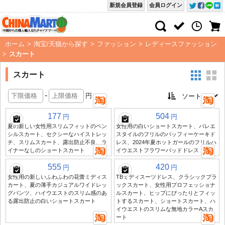
新規会員登録
会員ログイン
ホーム
>
淘宝/天猫から探す
>
ファッション
>
レディースファッション
>
スカート
スカート
-
円
177
504
円
円
夏の新しい女性用スリムフィットのペン
女性用の白いショートスカート、バレエ
シルスカート、セクシーなハイストレッ
スタイルのフリルのパッフィーケーキド
チ、スリムスカート、露出防止不良、ラ
レス、2024年夏ホットガールのフリルハ
イナーなしのショートスカート
イウエストフラワーバッドドレス
555
420
円
円
女性用の新しいふわふわの花蕾ミディス
TBミディスーツドレス、クラシックブラ
カート、夏の薄手カジュアルワイドレッ
ックスカート、女性用プロフェッショナ
グパンツ、ハイウエストのスリム感のあ
ルスカート、ヒップにぴったりとフィッ
る露出防止の白いショートスカート
トするスカート、ショートスカート、ハ
イウエストのスリムな無地カラーAスカ
ート