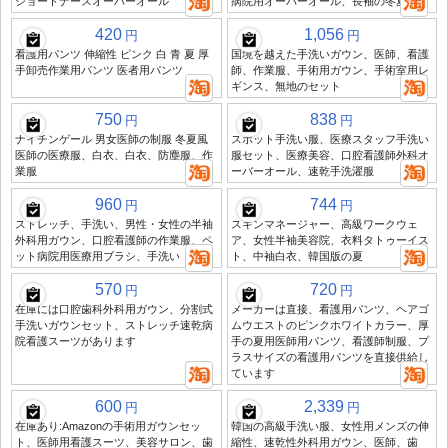
ショートナースオーバーオール
病院用オーバーオール、長袖の冬夏服
420
1,056
円
円
看護用パンツ 伸縮性 ピンク 白 青 夏 厚
国境を越えた手洗いガウン、医師、看護
手卸売作業用パンツ 医者用パンツ
師、作業服、手術用ガウン、手術室用レ
ギンス、無地のセット
750
838
円
円
ナイチンゲール 男女医師の制服 冬夏風
スポット手洗い服、医療スタッフ手洗い
医師の医療服、白衣、白衣、防塵服、作
服セット、医療美容、口腔看護師外科オ
業服
ーバーオール、速乾手洗濯服
960
744
円
円
ストレッチ、手洗い、男性・女性の半袖
スキンマネージャー、高級ワークウェ
外科用ガウン、口腔看護師の作業服、ペ
ア、女性半袖美容院、衣料タトゥーイス
ット病院用医療用ブラシ、手洗い
ト、中袖白衣、韓国版の夏
570
720
円
円
在庫には口腔歯科外科用ガウン、分割式
メーカーは直接、看護用パンツ、ヘアゴ
手洗いガウンセット、ストレッチ速乾病
ムウエストのピンクホワイトカラー、厚
院看護スーツがあります
手の夏用医師用パンツ、看護師制服、プ
ラスサイズの看護用パンツを直接供給し
ています
600
2,339
円
円
在庫あり:Amazonの手術用ガウンセッ
韓国の高級手洗い服、女性用メンズの伸
ト、医師用看護スーツ、美容サロン、歯
縮性、速乾性外科用ガウン、医師、歯