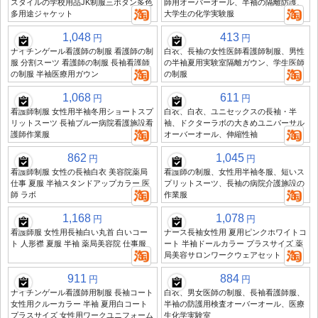
スタイルの学校用品JK制服三ボタン多色
師用オーバーオール、半袖の隔離防護、
多用途ジャケット
大学生の化学実験服
1,048
413
円
円
ナイチンゲール看護師の制服 看護師の制
白衣、長袖の女性医師看護師制服、男性
服 分割スーツ 看護師の制服 長袖看護師
の半袖夏用実験室隔離ガウン、学生医師
の制服 半袖医療用ガウン
の制服
1,068
611
円
円
看護師制服 女性用半袖冬用ショートスプ
白衣、白衣、ユニセックスの長袖・半
リットスーツ 長袖ブルー病院看護施設看
袖、ドクターラボの大きめユニバーサル
護師作業服
オーバーオール、伸縮性袖
862
1,045
円
円
看護師制服 女性の長袖白衣 美容院薬局
看護師の制服、女性用半袖冬服、短いス
仕事 夏服 半袖スタンドアップカラー 医
プリットスーツ、長袖の病院介護施設の
師 ラボ
作業服
1,168
1,078
円
円
看護師服 女性用長袖白い丸首 白いコー
ナース長袖女性用 夏用ピンクホワイトコ
ト 人形襟 夏服 半袖 薬局美容院 仕事服
ート 半袖ドールカラー プラスサイズ 薬
局美容サロンワークウェアセット
911
884
円
円
ナイチンゲール看護師用制服 長袖コート
白衣、男女医師の制服、長袖看護師服、
女性用クルーカラー 半袖 夏用白コート
半袖の防護用検査オーバーオール、医療
プラスサイズ 女性用ワークユニフォーム
生化学実験室