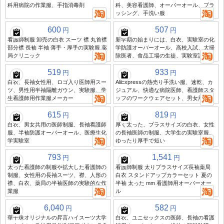
科用病院の作業服、手指消毒剤
科、美容看護師、オーバーオール、ブラ
ッシング、手洗い服
600
507
円
円
看護師制服 卸売の白衣 スーツ 襟 丸首襟
新学期の始まりには、白衣、実験室の化
部分襟 長袖 半袖 薄手・厚手の実験服 薬
学防護オーバーオール、高校入試、大掃
局クリニック
除医者、食品工場の生徒、実験室試験
519
933
円
円
白衣、長袖女性用、ロゴ入り医師用スー
AliExpressの熱売り手洗い服、速乾、カ
ツ、男性用半袖隔離ガウン、実験服、学
ジュアル、快適な病院医師、看護師スタ
生看護師用作業服メーカー
ッフのワークウェアセット、男女用
615
819
円
円
白衣、男女共用の医師制服、長袖看護師
厚く太った、プラスサイズの白衣、女性
服、半袖防護オーバーオール、医療生化
の長袖医師の制服、大学生の実験室服、
学実験室
ゆったり厚手で短い
793
1,541
円
円
太った看護師の制服や拡大した看護師の
看護師制服 太りプラスサイズ長袖薬局
制服、女性用の長袖スーツ、襟、人形の
白衣 スタンドアップカラーセット 夏の
襟、白衣、薬局の半袖医師の実験的な作
半袖 太った mm 看護師用オーバーオー
業服
ル
6,040
582
円
円
華千珠オリジナルの昇言ハイスーツ大学
白衣、ユニセックスの医師、長袖の看護