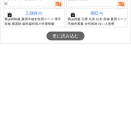
白
1,069
882
円
円
看護師制服 夏用半袖女性用スーツ 薄手
看護師服 立襟 丸首 白衣 長袖 夏用スーツ
長袖 看護師 歯科歯科医の作業制服
半袖作業服 女性医師 白い人形襟
更に読み込む