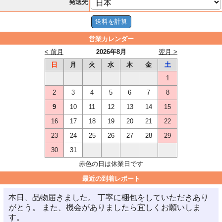
発送先
営業カレンダー
< 前月
2026年8月
翌月 >
日
月
火
水
木
金
土
1
2
3
4
5
6
7
8
9
10
11
12
13
14
15
16
17
18
19
20
21
22
23
24
25
26
27
28
29
30
31
赤色の日は休業日です
最近の到着レポート
本日、品物届きました。 丁寧に梱包をしていただきあり
がとう。 また、機会がありましたら宜しくお願いしま
す。