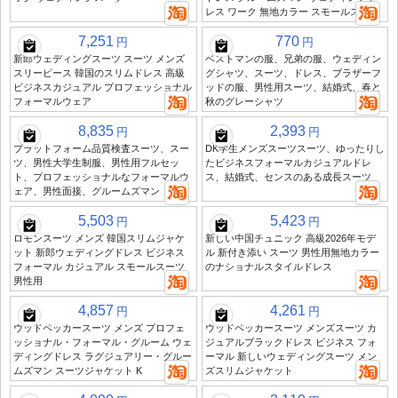
レス ワーク 無地カラー スモールスーツ
7,251
770
円
円
新郎ウェディングスーツ スーツ メンズ
ベストマンの服、兄弟の服、ウェディン
スリーピース 韓国のスリムドレス 高級
グシャツ、スーツ、ドレス、ブラザーフ
ビジネスカジュアル プロフェッショナル
ッドの服、男性用スーツ、結婚式、春と
フォーマルウェア
秋のグレーシャツ
8,835
2,393
円
円
プラットフォーム品質検査スーツ、スー
DK学生メンズスーツスーツ、ゆったりし
ツ、男性大学生制服、男性用フルセッ
たビジネスフォーマルカジュアルドレ
ト、プロフェッショナルなフォーマルウ
ス、結婚式、センスのある成長スーツ
ェア、男性面接、グルームズマン
5,503
5,423
円
円
ロモンスーツ メンズ 韓国スリムジャケ
新しい中国チュニック 高級2026年モデ
ット 新郎ウェディングドレス ビジネス
ル 新付き添い スーツ 男性用無地カラー
フォーマル カジュアル スモールスーツ
のナショナルスタイルドレス
男性用
4,857
4,261
円
円
ウッドペッカースーツ メンズ プロフェ
ウッドペッカースーツ メンズスーツ カ
ッショナル・フォーマル・グルーム ウェ
ジュアルブラックドレス ビジネス フォ
ディングドレス ラグジュアリー・グルー
ーマル 新しいウェディングスーツ メン
ムズマン スーツジャケット K
ズスリムジャケット