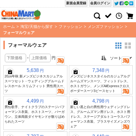
新規会員登録
会員ログイン
ホーム
>
淘宝/天猫から探す
>
ファッション
>
メンズファッション
>
フォーマルウェア
フォーマルウェア
-
円
5,638
7,348
円
円
2026年秋 新メンズビジネスカジュアル
メンズビジネススタイルのカジュアルグ
スーツセット - ウェディンググルームド
ルームズマンスーツ、フィットドレス、
レスホール スリムフィット 男性用スー
ホストガウン、メンズAliExpressクロス
ツ
ボーダースーツ3ピースセット
4,499
4,798
円
円
男性歌手、ナイトクラブのステージパフ
新しい黒と白の男性用ウェディングドレ
ォーマンス衣装、ホストスーツ、バーガ
ス、グルームズマン用ドレス、ホスト用
ウン、立体両面ダイヤモンドが散りばめ
ドレス、ステージアダルトコーラスパフ
られたスーツ
ォーマンス衣装、プラスサイズメンズウ
ェア