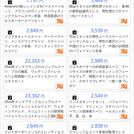
7,797
3,449
円
円
Amazonの新しいメンズ3ピーススーツセ
韓国スタイルの男性用フルセット、春/秋
ット、ブラウンのヴィンテージウェディ
の新郎結婚式ドレス、男性用のプチスー
ンググルームズマン衣装、外国貿易のク
ツ6ピースセット
ロスボーダースーツセット
2,849
3,539
円
円
メンズタキシードスーツ、テーラースー
写真スタジオの男性ユースステージパフ
ツ、メンズクワイアスーツ、ステージパ
ォーマンスセット、男性の唐式スーツ、
フォーマンス衣装、マジックメンズテー
中国のフォーマルウェア、中国の合唱団
ルコート
のパフォーマンス衣装
22,163
2,999
円
円
2026年メンズブラックのカジュアルスー
クロスボーダーの外国貿易スーツ、ラー
ツ、プロの服装、ウェディングドレス、
ジサイズの単色ワンボタンメンズフォー
スリム韓国版パフォーマンススーツ、ビ
マルウェア、韓国スタイルのスリムフィ
ジネスセット
ット、小サイズブレザー、一枚一体ブレ
ザー
23,392
2,549
円
円
2026年メンズブラックカジュアルスー
メンズタキシードセット、パフォーマン
ツ、プロフェッショナルウェア、ウェデ
ススーツ、マジシャン、ステージパフォ
ィングドレス、スリムフィットの韓国版
ーマンス指揮者スーツ、ベルカント歌
パフォーマンスコスチューム工場卸売
手、黒、白、赤
2,849
2,939
円
円
クロスボーダーメンズのトレンディなゴ
クラシックなユース美術試験用ドレス、