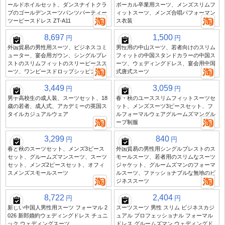
ールドホイルセット、ダンスナイトクラ
ボーカル卒業用スーツ、メンズスリムフ
ブのゴールデンスーツパンツパーティー
ィットスーツ、メンズ合唱パフォーマン
ツーピースドレス ZT-A11
ス衣装
8,697
1,500
円
円
外国貿易の男性用スーツ、ビジネスコミ
男性用の中山スーツ、若者向けのスリム
ューター、宴会用ガウン、シングルブレ
フィットの中国スタンドカラーの中国ス
ストのスリムフィットのスリーピースス
ーツ、ウェディングドレス、宴会用中国
ーツ、ワンピースドロップシッピング
式唐式スーツ
3,449
3,059
円
円
男子高校生の成人装、スーツセット、18
春・秋のユーススリムフィットスーツセ
歳の若者、成人式、アカデミーの英国ス
ット、メンズスーツ3ピースセット、フ
タイルカジュアルウェア
ルフォーマルウェアグルームズマングル
ープ制服
3,299
840
円
円
春と秋のスーツセット、メンズ3ピース
外国貿易の男性用シングルブレストのス
セット、グルームズマンスーツ、スーツ
モールスーツ、若者用のスリムなスーツ
セット、メンズ2ピースセット、オフィ
ジャケット、グルームズマンのフォーマ
スメンズスモールスーツ
ルスーツ、ファッショナブルな無地のビ
ジネススーツ
8,722
2,404
円
円
新しい中国人男性用スーツ フォーマル 2
スーツスーツ 男性 スリム ビジネスカジ
026 新郎婚約ウェディングドレス チュニ
ュアル プロフェッショナル フォーマル
ック ウェディングスーツ
ドレス グルームズマン ウェディングド