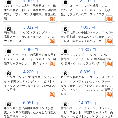
4,090
3,110
円
円
パフォーマンス衣装、男性用スーツ、歌
スーツスーツ、メンズの成長ドレス、18
手の司会者、ドレス、男性用大人合唱用
歳のティーン、スモールスーツ、高校
衣装、パフォーマンス用衣装、男性用制
生、カジュアルなプラスサイズブレザー
服
3,012
7,053
円
円
高級刺繍、メンズウェディングドレス、
田旭寧の新しい中国のスーツ、メンズの
高級スーツ、カジュアルホストドレス、
金の竹刺繍、チュニックのウェディング
大人用ドレス
ドレス、国民スタイルのブレザー
7,066
11,307
円
円
ティーンエイジャーの高校生の大人用ド
ヴァニュルメンズスーツ ダブルブレスト
レススーツ、男子フォーマルスーツ、男
新郎ウェディングドレス 高級宴会 司会
性スリムジャケット、男子セット
者 悪党 ハンサムカジュアルスーツ
4,220
8,339
円
円
ラモンスーツ メンズ 韓国スリムジャケ
ローモンドのグルームスーツ、メンズビ
ット 新郎ウェディングドレス ビジネス
ジネス、プロフェッショナル、フォーマ
キャリア フォーマルドレス スモールス
ルなウェディングドレス、カジュアル、
ーツ男性
ブリティッシュスリムフィットの薄手ブ
レザー
6,051
14,036
円
円
キツツキの黒い英国風男性センスな悪
新郎のウェディングスーツ、メンズスリ
党、ハンサムで成熟した安定した韓国人
ーピースセット、韓国スリムドレス、高
学生卒業用スーツ
級センスのビジネス、プロフェッショナ