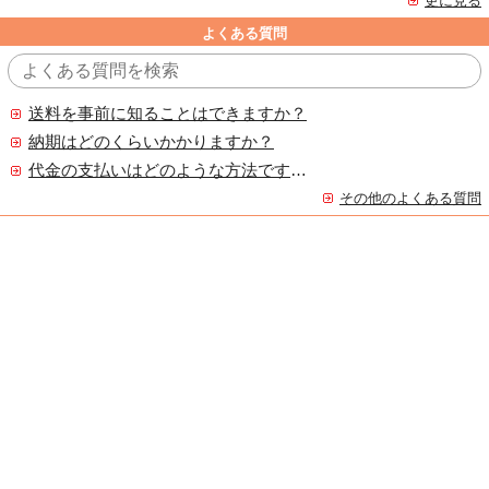
更に見る
よくある質問
送料を事前に知ることはできますか？
納期はどのくらいかかりますか？
代金の支払いはどのような方法ですか？
その他のよくある質問