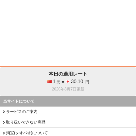
本日の適用レート
1
30.10
元 =
円
2026年8月7日更新
当サイトについて
サービスのご案内
取り扱いできない商品
淘宝(タオバオ)について