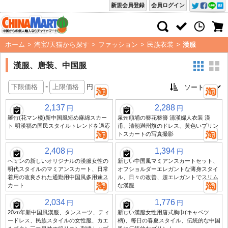
新規会員登録
会員ログイン
ホーム
>
淘宝/天猫から探す
>
ファッション
>
民族衣装
>
漢服
漢服、唐装、中国服
-
円
2,137
2,288
円
円
羅竹(花マン楼)新中国風短め麻綿スカー
泉州順埔の簪花簪簪 清漢婦人衣装 漢
ト 明漢福の国民スタイルトレンドを適応
甫、清朝満州旗のドレス、黄色いプリン
トスカートの写真撮影
2,408
1,394
円
円
ヘミンの新しいオリジナルの漢服女性の
新しい中国風マミアンスカートセット、
明代スタイルのマミアンスカート、日常
オフショルダーエレガントな薄身スタイ
着用の改良された通勤用中国風多用途ス
ル、日々の改善、超エレガントでスリム
カート
な漢服
2,034
1,776
円
円
2026年新中国風漢服、タンスーツ、ティ
新しい漢服女性用唐式胸巾(キャベツ
ードレス、民族スタイルの女性服、カエ
柄)、毎日の春夏スタイル、伝統的な中国