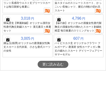
リント長感寺ウエスト丈プリーツスカー
金スタイルのストレートスカート、かっ
トは毎日新鮮な春夏に
こいい長袖シャツ、腰丈の8枚の切れ目
スカート
3,018
4,796
円
円
韓風雲玄【華麗刺繍】オリジナル漢符女
【春の旅】オリジナルの漢服女性唐代製
性唐代胸丈刺繍スカート 漢元素日々春夏
胸丈の漢服女性の壊れたスカート刺繍妖
セット
精霊 毎日春夏のスリミングセット
3,005
607
円
円
鍾霊玉(桜男)オリジナルの唐漢服女性胸
ハイビスカス玄 オリジナルフラワー フ
丈スカート古代衣装、小さな唐式スーツ
ルガーデン 唐漢府 女性カーディガン胸
の女性
丈の破れたスカート デイリーフェアリー
サマーモデル
更に読み込む