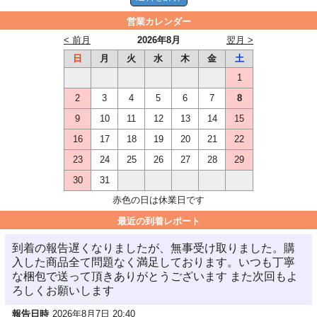
営業カレンダー
< 前月
2026年8月
翌月 >
日
月
火
水
木
金
土
1
2
3
4
5
6
7
8
9
10
11
12
13
14
15
16
17
18
19
20
21
22
23
24
25
26
27
28
29
30
31
赤色の日は休業日です
最近の到着レポート
到着の報告遅くなりましたが、無事受け取りました。購
入した商品全て問題なく満足しております。いつも丁寧
な梱包で送って頂きありがとうございます また次回もよ
ろしくお願いします
報告日時
2026年8月7日 20:40