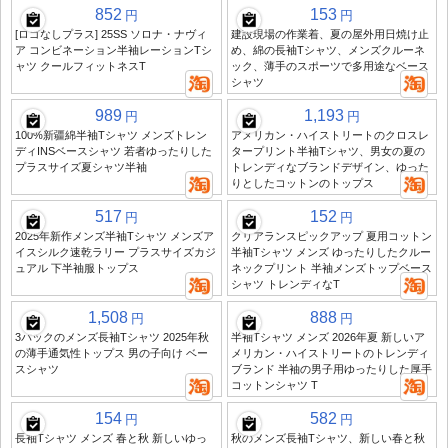
852
153
円
円
[ロゴなしプラス] 25SS ソロナ・ナヴィ
建設現場の作業着、夏の屋外用日焼け止
ア コンビネーション半袖レーションTシ
め、綿の長袖Tシャツ、メンズクルーネ
ャツ クールフィットネスT
ック、薄手のスポーツで多用途なベース
シャツ
989
1,193
円
円
100%新疆綿半袖Tシャツ メンズトレン
アメリカン・ハイストリートのクロスレ
ディINSベースシャツ 若者ゆったりした
タープリント半袖Tシャツ、男女の夏の
プラスサイズ夏シャツ半袖
トレンディなブランドデザイン、ゆった
りとしたコットンのトップス
517
152
円
円
2025年新作メンズ半袖Tシャツ メンズア
クリアランスピックアップ 夏用コットン
イスシルク速乾ラリー プラスサイズカジ
半袖Tシャツ メンズ ゆったりしたクルー
ュアル 下半袖服トップス
ネックプリント 半袖メンズトップベース
シャツ トレンディなT
1,508
888
円
円
3パックのメンズ長袖Tシャツ 2025年秋
半袖Tシャツ メンズ 2026年夏 新しいア
の薄手通気性トップス 男の子向け ベー
メリカン・ハイストリートのトレンディ
スシャツ
ブランド 半袖の男子用ゆったりした厚手
コットンシャツ T
154
582
円
円
長袖Tシャツ メンズ 春と秋 新しいゆっ
秋のメンズ長袖Tシャツ、新しい春と秋