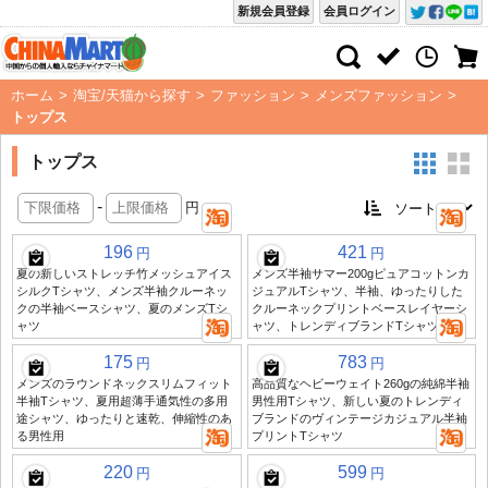
新規会員登録
会員ログイン
ホーム
>
淘宝/天猫から探す
>
ファッション
>
メンズファッション
>
トップス
トップス
-
円
196
421
円
円
夏の新しいストレッチ竹メッシュアイス
メンズ半袖サマー200gピュアコットンカ
シルクTシャツ、メンズ半袖クルーネッ
ジュアルTシャツ、半袖、ゆったりした
クの半袖ベースシャツ、夏のメンズTシ
クルーネックプリントベースレイヤーシ
ャツ
ャツ、トレンディブランドTシャツ
175
783
円
円
メンズのラウンドネックスリムフィット
高品質なヘビーウェイト260gの純綿半袖
半袖Tシャツ、夏用超薄手通気性の多用
男性用Tシャツ、新しい夏のトレンディ
途シャツ、ゆったりと速乾、伸縮性のあ
ブランドのヴィンテージカジュアル半袖
る男性用
プリントTシャツ
220
599
円
円