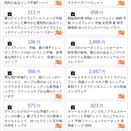
気性のあるメンズ半袖Tシャツ
ラスサイズベースシャツ
211
656
円
円
夏のクイックドライTシャツ メンズ半袖
新疆長針綿 300g ヘビーウェイト 純綿 半
ゆったりした爽やかな通気性のあるフィ
袖 メンズ Tシャツ 半袖 女性用 夏 厚手
ットネスランニングプラスサイズストレ
無地色 ゆったりしたベースレイヤー
ッチクイックドライシャツ スポーツ半袖
196
1,866
円
円
メンズTシャツ、半袖、夏の薄手トレン
メンズのクルーネックニットセーター、
ディブランドのゆったりした半袖、多用
秋冬用の無地、暖かみのあるミニマリス
途なINSトレンディTシャツ、長袖Tシャ
トのスリム長袖ビジネスカジュアルベー
ツトップ
スレイヤー
566
2,047
円
円
男性用の半袖Tシャツ、純コットンのベ
オールドマネースタイル ライトラグジュ
ースシャツ、カップル用のゆったりとし
アリー 高級メンズ カモメ襟 カジュアル
たプラスサイズのトレンディな多用途ト
春秋ストライプビジネスニット ポロ長袖
ップス、ファッショナブルな柄が入って
メンズウェア
います
575
923
円
円
アイスシルクのクールな半袖Tシャツ、
サマータイダイ メンズモノグラムスチー
メンズの新しい夏プラスサイズの香港ス
ルプリント半袖Tシャツ カジュアルトレ
タイルトレンド、ゆったりとした五分袖
ンド 半袖ファッションクルーネック 多
の学生トップス
用途トップ 2026