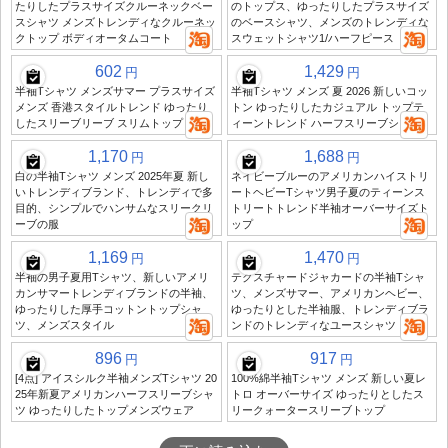
たりしたプラスサイズクルーネックベー
のトップス、ゆったりしたプラスサイズ
スシャツ メンズトレンディなクルーネッ
のベースシャツ、メンズのトレンディな
クトップ ボディオータムコート
スウェットシャツ1/ハーフピース
602
1,429
円
円
半袖Tシャツ メンズサマー プラスサイズ
半袖Tシャツ メンズ 夏 2026 新しいコッ
メンズ 香港スタイルトレンド ゆったり
トン ゆったりしたカジュアル トップテ
したスリーブリーブ スリムトップ
ィーントレンド ハーフスリーブシャツ
1,170
1,688
円
円
白の半袖Tシャツ メンズ 2025年夏 新し
ネイビーブルーのアメリカンハイストリ
いトレンディブランド、トレンディで多
ートヘビーTシャツ男子夏のティーンス
目的、シンプルでハンサムなスリークリ
トリートトレンド半袖オーバーサイズト
ーブの服
ップ
1,169
1,470
円
円
半袖の男子夏用Tシャツ、新しいアメリ
テクスチャードジャカードの半袖Tシャ
カンサマートレンディブランドの半袖、
ツ、メンズサマー、アメリカンヘビー、
ゆったりした厚手コットントップシャ
ゆったりとした半袖服、トレンディブラ
ツ、メンズスタイル
ンドのトレンディなユースシャツ
896
917
円
円
[4点] アイスシルク半袖メンズTシャツ 20
100%綿半袖Tシャツ メンズ 新しい夏レ
25年新夏アメリカンハーフスリーブシャ
トロ オーバーサイズ ゆったりとしたス
ツ ゆったりしたトップメンズウェア
リークォータースリーブトップ