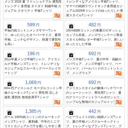
メンズ 2026 夏 ファッショナブル 通気性
トレンディなアメリカン半袖Tシャツ、
トレンディ 多用途 タイダイ 刺繍半袖 カ
サマーの純綿ラウンドネック多用途カジ
ジュアル クオリティ 半袖Tシャツ
ュアル2025年トレンドのゆったりした香
港スタイルTシャツ
599
482
円
円
半袖の純コットンメンズサマーTシャ
100%純粋コットンの春夏のロギッシュ
ツ、ゆったりしたオーバーサイズ、夏用
カップル衣装、メンズヴィンテージ香港
半袖、ニッチなデザイン、快適で通気性
スタイルINSレター半袖Tシャツ、新しい
も高い
ゆったりした半袖
196
692
円
円
2025年夏メンズ半袖Tシャツ、アイスシ
メンズ半袖Tシャツ、夏の中年・高齢の
ルク半袖メンズTシャツ、トレンディな
パパウェア、メンズ半袖Tシャツ、ベー
カジュアルなクルーネックベースレイヤ
スシャツ、パールパッドのコットントッ
ートップ
プ、メンズウェア
1,069
692
円
円
60年代アイスシルク モーダルコットン半
アメリカンスタイルの解体パッチワーク
袖クルーネックTシャツ 男性用 涼しさ
のショートシャツ、男性用Tシャツ、夏
速乾 通気性 無地色薄手Tシャツ
のクリーンフィットラペルポロシャツ、
シンプルな無地のカジュアルトップ
1,385
442
円
円
ポール 100%純コットンのクルーネック
ヘビーウェイトの白い純綿メンズTシャ
メンズTシャツ、夏刺繍、中年のミニマ
ツ、夏の半袖メンズクルーネックトッ
リストカジュアルで汗を吸いしやすく通
プ、トレンディなブランドTシャツ、プ