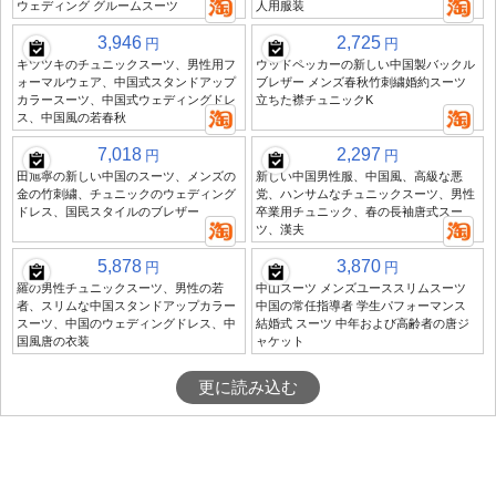
ウェディング グルームスーツ
人用服装
3,946
2,725
円
円
キツツキのチュニックスーツ、男性用フ
ウッドペッカーの新しい中国製バックル
ォーマルウェア、中国式スタンドアップ
ブレザー メンズ春秋竹刺繍婚約スーツ
カラースーツ、中国式ウェディングドレ
立ちた襟チュニックK
ス、中国風の若春秋
7,018
2,297
円
円
田旭寧の新しい中国のスーツ、メンズの
新しい中国男性服、中国風、高級な悪
金の竹刺繍、チュニックのウェディング
党、ハンサムなチュニックスーツ、男性
ドレス、国民スタイルのブレザー
卒業用チュニック、春の長袖唐式スー
ツ、漢夫
5,878
3,870
円
円
羅の男性チュニックスーツ、男性の若
中山スーツ メンズユーススリムスーツ
者、スリムな中国スタンドアップカラー
中国の常任指導者 学生パフォーマンス
スーツ、中国のウェディングドレス、中
結婚式 スーツ 中年および高齢者の唐ジ
国風唐の衣装
ャケット
更に読み込む