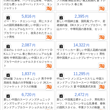
の男の乱暴者、ハンサムな若者、中国式
ンズ刺繍 縁起雲喜び 義父結婚式 宴 ドレ
の立ち襟ショルダーパッドスーツ、タン
ス パパドレス 春と秋
ジャケット
5,816
2,395
円
円
イー・ヤン・チエンシーは、同じスタイ
新しい中国紳士服、国民風ブレザー、若
ルの国民潮春秋の新しい中国ジャケッ
者婚約服、DKスタンドアップカラー、中
ト、カジュアルなスーツ、スタンドアッ
山スーツ、中華民国の唐衣装、セット
プカラージャケット、改良されたチュニ
ック男性
2,087
14,322
円
円
日本のレトロチュニックメンズスーツ D
ウッドペッカー 新しい中国人花婿の結婚
Kユニフォーム 春と秋のカジュアルな多
式 スタンドアップ 襟スーツセット 男性
様性 中華民国の新しい中国スタンドアッ
用中国風チュニックブレザージャケット
プカラーのナショナルスタイルジャケッ
ト
1,837
11,295
円
円
DK制服 フルセットチュニック 男子中学
中山スーツ メンズユーススリム 中国ス
高校生 熱血の大学制服トレンド JKスー
タンドアップカラースーツ 中国式ウェデ
ツジャケット クラスの制服
ィングドレス 宴 中国風唐式衣装
6,720
2,472
円
円
新しい中国のスーツ メンズチュニック
新しい中国風立襟チュニック、男性用ス
メンズウェディングドレスジャケット ス
ーツ、スリムでハンサムな乱暴者、春秋
タンドアップカラー ナショナルスタイル
の国民スタイル、卒業クラスの制服、大