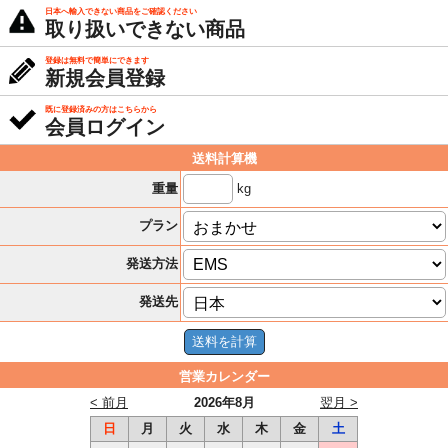
日本へ輸入できない商品をご確認ください
取り扱いできない商品
登録は無料で簡単にできます
新規会員登録
既に登録済みの方はこちらから
会員ログイン
送料計算機
kg
重量
プラン
発送方法
発送先
営業カレンダー
< 前月
2026年8月
翌月 >
日
月
火
水
木
金
土