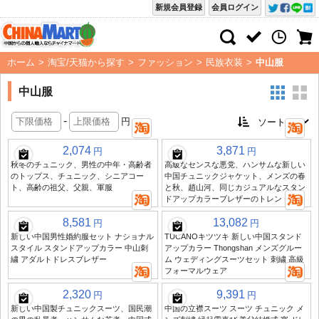
新規会員登録
会員ログイン
ホーム
>
淘宝/天猫から探す
>
ファッション
>
民族衣装
>
中山服
中山服
-
円
2,074
3,871
円
円
秋冬のチュニック、男性の中年・高齢者
高級なセンスな悪党、ハンサムな新しい
のトップス、チュニック、シニアコー
中国チュニックジャケット、メンズの春
ト、高齢の祖父、父親、軍服
と秋、趙山河、同じカジュアルなスタン
ドアップカラーブレザーのトレンド
8,581
13,082
円
円
新しい中国男性婚約服セット ナショナル
TUCANOキツツキ 新しい中国スタンド
スタイル スタンドアップカラー 中山刺
アップカラー Thongshan メンズグルー
繍 アダルトドレスブレザー
ム ウェディングスーツセット 刺繍 高級
フォーマルウェア
2,320
9,391
円
円
新しい中国製チュニックスーツ、国民潮
中国の立襟スーツ スーツ チュニック メ