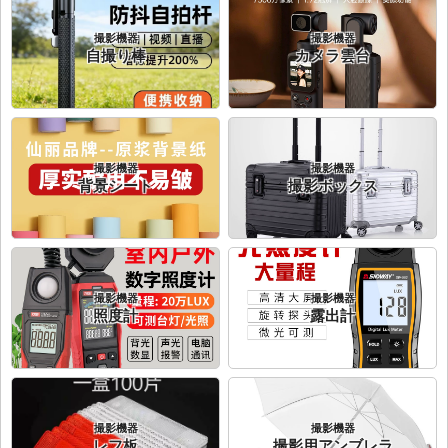
撮影機器
撮影機器
自撮り棒
カメラ雲台
撮影機器
撮影機器
背景シート
撮影ボックス
撮影機器
撮影機器
照度計
露出計
撮影機器
撮影機器
レフ板
撮影用アンブレラ