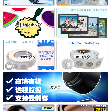
IoT
IoT
忘れ物防止タグ
デジタルフォトフレーム
IoT
IoT
NFCタグ
RFIDタグ
カメラ