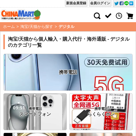
新規会員登録
会員ログイン
ホーム
>
淘宝/天猫から探す
>
デジタル
淘宝/天猫から個人輸入・購入代行・海外通販 - デジタル
のカテゴリ一覧
携帯電話
携帯電話
携帯電話
スマートフォン
らくらくホン