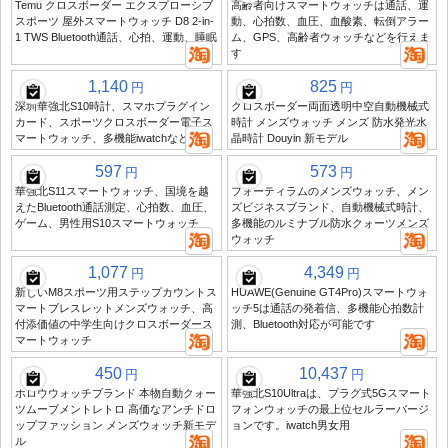
Temu クロスボーダー エクスプローシブ
高齢者向けスマートウォッチは通話、運
スポーツ 屋外スマートウォッチ D8 2-in-
動、心拍数、血圧、血酸素、転倒アラー
1 TWS Bluetooth通話、心拍、運動、睡眠
ム、GPS、高齢者ウォッチなどを行えま
す
1,140
825
円
円
深圳華強北S10時計、スマホプラグイン
クロスボーダー両面透明中空自動機械式
カード、スポーツクロスボーダー電子ス
時計 メンズウォッチ メンズ 防水発光水
マートウォッチ、多機能iwatchなど
晶時計 Douyin 新モデル
597
573
円
円
華強北S11スマートウォッチ、国境を越
フォーティラムのメンズウォッチ、メン
えたBluetooth通話測定、心拍数、血圧、
ズビジネスブランド、自動機械式時計、
ゲーム、男性用S10スマートウォッチ
多機能のルミナブル防水クォーツメンズ
ウォッチ
1,077
4,349
円
円
新しいM8スポーツ用ステップカウントス
HUAWE(Genuine GT4Pro)スマートウォ
マートブレスレットメンズウォッチ、高
ッチ5は通話の発着信、多機能心拍数計
付添価値の中学生向けクロスボーダース
測、Bluetooth対応が可能です
マートウォッチ
450
10,437
円
円
ホロウウォッチブランド 本物自動クォー
華強北S10Ultraは、プラグ式5Gスマート
ツムーブメントレトロ 高価なアンチドロ
フォンウォッチの最上位セルラーバージ
ップファッション メンズウォッチ新モデ
ョンです。iwatch男女用
ル