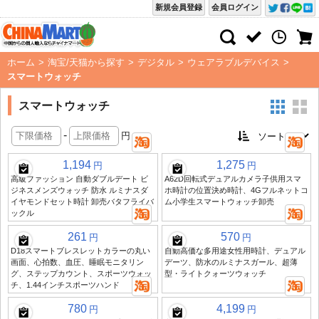
新規会員登録
会員ログイン
ホーム
>
淘宝/天猫から探す
>
デジタル
>
ウェアラブルデバイス
>
スマートウォッチ
スマートウォッチ
-
円
1,194
1,275
円
円
高級ファッション 自動ダブルデート ビ
A62D回転式デュアルカメラ子供用スマ
ジネスメンズウォッチ 防水 ルミナスダ
ホ時計の位置決め時計、4Gフルネットコ
イヤモンドセット時計 卸売バタフライバ
ム小学生スマートウォッチ卸売
ックル
261
570
円
円
D18スマートブレスレットカラーの丸い
自動高価な多用途女性用時計、デュアル
画面、心拍数、血圧、睡眠モニタリン
デーツ、防水のルミナスガール、超薄
グ、ステップカウント、スポーツウォッ
型・ライトクォーツウォッチ
チ、1.44インチスポーツハンド
780
4,199
円
円