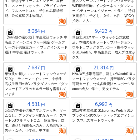
生、特別なティーンエイジャー、高校
型スクリーンスマートフォンウォッチは
生、スマートウォッチ、プラグインカー
WiFi接続可能。インターネットダウンロ
ド、フルネットコム、子供のみ接続可
ード:ティーンエイジャー、中学生、特別
能、公式旗艦店本物商品
支援学生、子ども、女性、男性、NFC心
拍数、大人。
8,064
9,423
円
円
【90%親の選択肢】学生電話ウォッチ 中
華強北S11スマートウォッチ公式旗艦
高生 ティーンエイジャー限定 ゲームフ
店、本物のセルラートップバージョン、
リーの子供位置カード プラグインカード
ウルトラプラグダブルカード携帯ウォッ
通話 中学生 電話ウォッチ
チS10watch、中高生男女、成人プロマッ
クス
7,687
21,314
円
円
華強北の新しいスマートフォンウォッチ
HAUWEl携帯電話用、新しいWatchS10ス
S10は、ティーンエイジャー、中学生、
マートフォンウォッチ、携帯版5Gプラグ
高校生専用の5Gプラグダブルカードダウ
可能カード、公式多機能防水スポーツBlu
ンロードアプリのセルラー版を搭載して
etooth成人中学生、男女モデル
います
4,581
6,992
円
円
公式の本物子供用スマホウォッチ、ゲー
2026年型華強北 S11promax Watch S10
ムなし、プラグイン可能なカード、スマ
プラグイン式ウルトラトップエディショ
ート5Gフルネットコム、位置情報、防
ン スマホスマートウォッチ
水、通話と時間表示のみ、大画面WIFI、
男子・女子、小学生、中学生