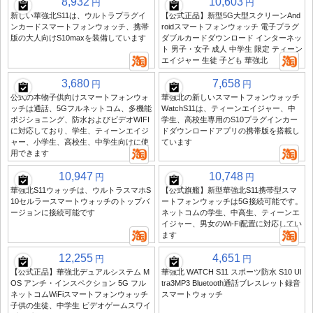
8,932
10,603
円
円
新しい華強北S11は、ウルトラプラグイ
【公式正品】新型5G大型スクリーンAnd
ンカードスマートフォンウォッチ、携帯
roidスマートフォンウォッチ 電子プラグ
版の大人向けS10maxを装備しています
ダブルカードダウンロード インターネッ
ト 男子・女子 成人 中学生 限定 ティーン
エイジャー 生徒 子ども 華強北
3,680
7,658
円
円
公式の本物子供向けスマートフォンウォ
華強北の新しいスマートフォンウォッチ
ッチは通話、5Gフルネットコム、多機能
WatchS11は、ティーンエイジャー、中
ポジショニング、防水およびビデオWIFI
学生、高校生専用のS10プラグインカー
に対応しており、学生、ティーンエイジ
ドダウンロードアプリの携帯版を搭載し
ャー、小学生、高校生、中学生向けに使
ています
用できます
10,947
10,748
円
円
華強北S11ウォッチは、ウルトラスマホS
【公式旗艦】新型華強北S11携帯型スマ
10セルラースマートウォッチのトップバ
ートフォンウォッチは5G接続可能です。
ージョンに接続可能です
ネットコムの学生、中高生、ティーンエ
イジャー、男女のWi-Fi配置に対応してい
ます
12,255
4,651
円
円
【公式正品】華強北デュアルシステム M
華強北 WATCH S11 スポーツ防水 S10 Ul
OS アンチ・インスペクション 5G フル
tra3MP3 Bluetooth通話ブレスレット録音
ネットコムWiFiスマートフォンウォッチ
スマートウォッチ
子供の生徒、中学生 ビデオゲームスワイ