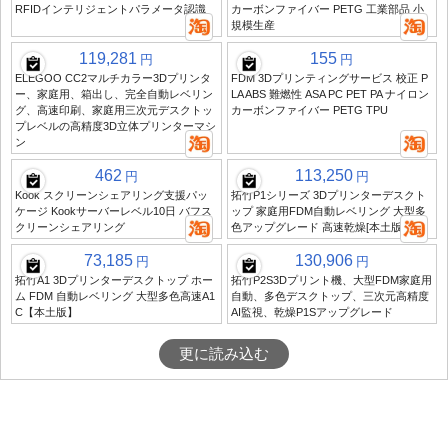
RFIDインテリジェントパラメータ認識
カーボンファイバー PETG 工業部品 小
規模生産
119,281
155
円
円
ELEGOO CC2マルチカラー3Dプリンタ
FDM 3Dプリンティングサービス 校正 P
ー、家庭用、箱出し、完全自動レベリン
LA ABS 難燃性 ASA PC PET PA ナイロン
グ、高速印刷、家庭用三次元デスクトッ
カーボンファイバー PETG TPU
プレベルの高精度3D立体プリンターマシ
ン
462
113,250
円
円
Kook スクリーンシェアリング支援パッ
拓竹P1シリーズ 3Dプリンターデスクト
ケージ Kookサーバーレベル10日 バフス
ップ 家庭用FDM自動レベリング 大型多
クリーンシェアリング
色アップグレード 高速乾燥[本土版]
73,185
130,906
円
円
拓竹A1 3Dプリンターデスクトップ ホー
拓竹P2S3Dプリント機、大型FDM家庭用
ム FDM 自動レベリング 大型多色高速A1
自動、多色デスクトップ、三次元高精度
C【本土版】
AI監視、乾燥P1Sアップグレード
更に読み込む