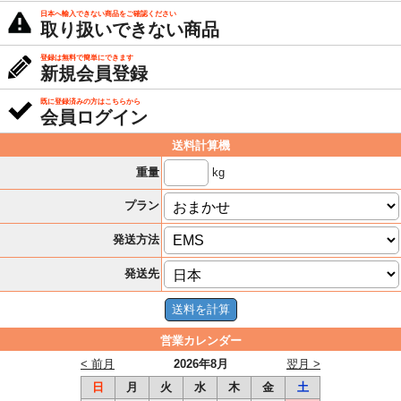
日本へ輸入できない商品をご確認ください
取り扱いできない商品
登録は無料で簡単にできます
新規会員登録
既に登録済みの方はこちらから
会員ログイン
送料計算機
kg
重量
プラン
発送方法
発送先
営業カレンダー
< 前月
2026年8月
翌月 >
日
月
火
水
木
金
土