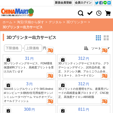
新規会員登録
会員ログイン
ホーム
>
淘宝/天猫から探す
>
デジタル
>
3Dプリンター
>
3Dプリンター出力サービス
3Dプリンター出力サービス
-
円
31
312
円
円
3Dプリンティングサービス、FDM環境
3Dプリンティングサービスモデル、グラ
保護材料プリント、高精度プリントを受
デーションデザイン、試作品作成、校
け入れています
正、ステンレス鋼、アルミニウム合金、
ラミネート、カラーナイロン
3
312
円
円
Socks5 シングルウィンドウ SK5 Androi
3Dプリントの全透明モデル、産業用グレ
d/コンピュータ/静的/住宅用仮想マシン/
ードの高精度金属プロトタイプ、CNC校
シミュレーター/ゲーム マルチオープン
正、高強度ナイロンABS樹脂
オールドフィッシュ
308
811
円
円