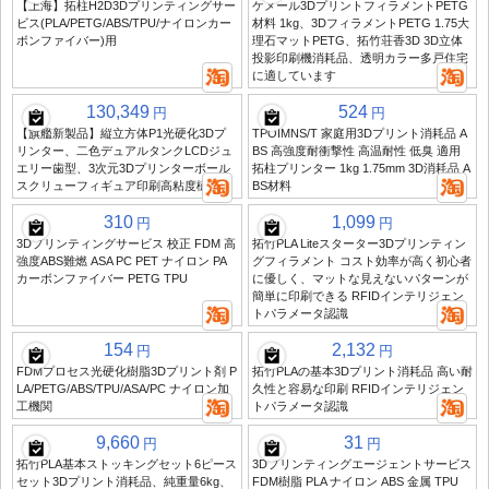
【上海】拓柱H2D3Dプリンティングサー
ケメール3DプリントフィラメントPETG
ビス(PLA/PETG/ABS/TPU/ナイロンカー
材料 1kg、3DフィラメントPETG 1.75大
ボンファイバー)用
理石マットPETG、拓竹荘香3D 3D立体
投影印刷機消耗品、透明カラー多戸住宅
に適しています
130,349
524
円
円
【旗艦新製品】縦立方体P1光硬化3Dプ
TPOIMNS/T 家庭用3Dプリント消耗品 A
リンター、二色デュアルタンクLCDジュ
BS 高強度耐衝撃性 高温耐性 低臭 適用
エリー歯型、3次元3Dプリンターボール
拓柱プリンター 1kg 1.75mm 3D消耗品 A
スクリューフィギュア印刷高粘度樹脂
BS材料
310
1,099
円
円
3Dプリンティングサービス 校正 FDM 高
拓竹PLA Liteスターター3Dプリンティン
強度ABS難燃 ASA PC PET ナイロン PA
グフィラメント コスト効率が高く初心者
カーボンファイバー PETG TPU
に優しく、マットな見えないパターンが
簡単に印刷できる RFIDインテリジェン
トパラメータ認識
154
2,132
円
円
FDMプロセス光硬化樹脂3Dプリント剤 P
拓竹PLAの基本3Dプリント消耗品 高い耐
LA/PETG/ABS/TPU/ASA/PC ナイロン加
久性と容易な印刷 RFIDインテリジェン
工機関
トパラメータ認識
9,660
31
円
円
拓竹PLA基本ストッキングセット6ピース
3Dプリンティングエージェントサービス
セット3Dプリント消耗品、純重量6kg、
FDM樹脂 PLA ナイロン ABS 金属 TPU