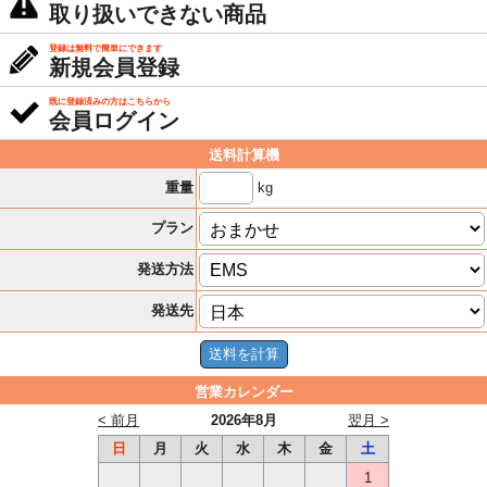
取り扱いできない商品
登録は無料で簡単にできます
新規会員登録
既に登録済みの方はこちらから
会員ログイン
送料計算機
kg
重量
プラン
発送方法
発送先
営業カレンダー
< 前月
2026年8月
翌月 >
日
月
火
水
木
金
土
1