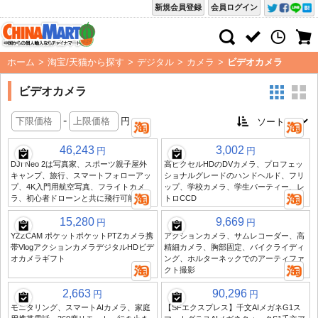
新規会員登録
会員ログイン
ホーム
>
淘宝/天猫から探す
>
デジタル
>
カメラ
>
ビデオカメラ
ビデオカメラ
-
円
46,243
3,002
円
円
DJI Neo 2は写真家、スポーツ親子屋外
高ピクセルHDのDVカメラ、プロフェッ
キャンプ、旅行、スマートフォローアッ
ショナルグレードのハンドヘルド、フリ
プ、4K入門用航空写真、フライトカメ
ップ、学校カメラ、学生パーティー、レ
ラ、初心者ドローンと共に飛行可能です
トロCCD
15,280
9,669
円
円
YZZCAM ポケットポケットPTZカメラ携
アクションカメラ、サムレコーダー、高
帯VlogアクションカメラデジタルHDビデ
精細カメラ、胸部固定、バイクライディ
オカメラギフト
ング、ホルターネックでのアーティファ
クト撮影
2,663
90,296
円
円
モニタリング、スマートAIカメラ、家庭
【SFエクスプレス】千文AIメガネG1ス