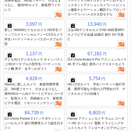
用携帯電話、360度リモート、行き止ま
マートグラスAIメガネクォークS1千文ア
りなし、屋内HDカメラ、家庭用ワイヤ
シスタントアクションカメラハイビジョ
レス
ン撮影ナビゲーション翻訳テレプロンプ
ターアリババメガネ大型モデル
3,097
13,940
円
円
新しい9600Wピクセルカメラ HD学生フ
江友J80デジタルカメラHD 4K防震WIFI
リップスクリーンセルフィーCCDカメラ
カメラビデオ会議 結婚式 旅行 DV 写真
学生パーティーキャンパスポータブル小
C
型
1,137
67,182
円
円
子ども向けデジタルカメラ キャンパスミ
DJI Osmo Action 5 Pro アクションカメラ
ニHDポータブル小型学生パーティーカ
4K 手ブレ補正 屋外バイクスキーカメラ
ード機 男子・女子へのギフト
4,928
5,754
円
円
Xiaomiに適したカメラ、家庭用携帯電
HD CCDカメラ、学生パーティー旅行写
話、360度リモート、行き止まりなし、
真、携帯可能な小型の入門用女の子、デ
屋内HDホームAIスマートビデオレコーダ
ジタルカメラの自撮り
ー、監視カメラ、高精細カメラ、家庭用
ビデオ通話、リモートインテリジェンス
84,739
6,803
円
円
DJI Osmo Pocket 3 1インチポケットジ
Famue アクションカメラ サムレコーダ
ンバルカメラ 旅行用携帯カメラ誕生日ギ
ー HD オートバイ 電動 ドライビングチ
フト
ェストカメラ フォローオンビデオレコー