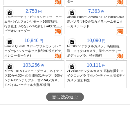
ダー
2,753
7,363
円
円
フルカラーナイトビジョンカメラ、ホー
Xiaomi Smart Camera 3 PTZ Edition 360
ムモバイルフォンリモート360度監視、
度パノラマHD会話カメラホームモニタ
行き止まりのない5Gの新しいAIスマート
ーカメラヘッド
ビデオレコーダー
10,846
10,090
円
円
Famue Quest1 スポーツサムカメラレコ
NCNPccdデジタルカメラ、高精細撮
ーダー(ハルターネック胸部HD視点ビデ
影、マイクロカメラ、学生パーティー、
オレコーダー付き)
ボディカメラ、特別旅行
103,256
10,111
円
円
XREAL 1S ARスマートグラス、ネイティ
ZFZSccdデジタルカメラ 高精細撮影 マ
ブ2Dから3Dへの自開発X1チップ、500イ
イクロカメラ 学生パーティー入場ボディ
ンチARアンテリアル、非VRAIメガネ、
カメラ 旅行特別
モバイルバーチャル大型3D映画
更に読み込む