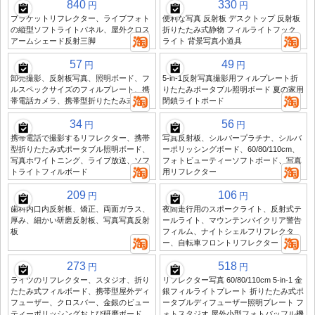
840
330
円
円
ブラケットリフレクター、ライブフォト
便利な写真 反射板 デスクトップ 反射板
の縦型ソフトライトパネル、屋外クロス
折りたたみ式静物 フィルライトフック
アームシェード反射三脚
ライト 背景写真小道具
57
49
円
円
卸売撮影、反射板写真、照明ボード、フ
5-in-1反射写真撮影用フィルプレート折
ルスペックサイズのフィルプレート、携
りたたみポータブル照明ボード 夏の家用
帯電話カメラ、携帯型折りたたみ式
閉鎖ライトボード
34
56
円
円
携帯電話で撮影するリフレクター、携帯
写真反射板、シルバープラチナ、シルバ
型折りたたみ式ポータブル照明ボード、
ーポリッシングボード、60/80/110cm、
写真ホワイトニング、ライブ放送、ソフ
フォトビューティーソフトボード、写真
トライトフィルボード
用リフレクター
209
106
円
円
歯科内口内反射板、矯正、両面ガラス、
夜間走行用のスポークライト、反射式テ
厚み、細かい研磨反射板、写真写真反射
ールライト、マウンテンバイクリア警告
板
フィルム、ナイトシェルフリフレクタ
ー、自転車フロントリフレクター
273
518
円
円
ライツのリフレクター、スタジオ、折り
リフレクター写真 60/80/110cm 5-in-1 金
たたみ式フィルボード、携帯型屋外ディ
銀フィルライトプレート 折りたたみ式ポ
フューザー、クロスバー、金銀のビュー
ータブルディフューザー照明プレート フ
ティーポリッシングおよび研磨ボード、
ォトスタジオ 屋外小型フォトバッフル機