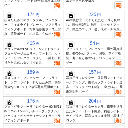
デスクトップ フード 静物画 黒白金 シル
景ボード写真小道具
バー
174
225
円
円
折りたたみ式のポータブルリフレクタ
A4写真は立って折りたたむ、厚く反射
ー、フィルライトプレート、ソフトライ
し、静物画製品、照明、ショットフッ
ティングボード、写真撮影用ポーズ、写
ク、白黒のエッジ、硬い段ボール背景
真、背景ボード、小道具、立体ボード
405
54
円
円
オリジナルのPVCライト&シャドウディ
フィルライトリフレクター、屋外写真撮
フューザージュエリー、フォトスポット
影、60/80セルフィー、照明、ライブ放
ライトリフレクタースクリーン撮影、折
送、丸い金と銀の5インワンディフュー
りたたみ式スタジオ小道具
ザー
189
157
円
円
屋外フォトリフレクター、フィルライ
写真用リフレクター、屋外用フォトフォ
ト、ソフトライト、折りたたみ式、携帯
ールディング、携帯用ソフトライト小道
可能な5-in-1ライブ放送写真照明ボード
具、ブラックアウト5合1、金と銀の二重
用途照明ボード
176
204
円
円
フォトグラフィーリフレクター 60/80/11
写真用リフレクターカメラ、携帯型折り
0cm 2-in-1 5-in-1 シルバープラチナシル
たたみポートレート撮影、補給ライト、
バーフォトビューティーソフトライトラ
ライブ放送、写真スタジオ撮影、屋外ブ
イティングボード
ロック