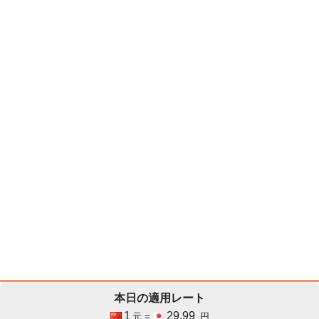
本日の適用レート
1
29.99
元 =
円