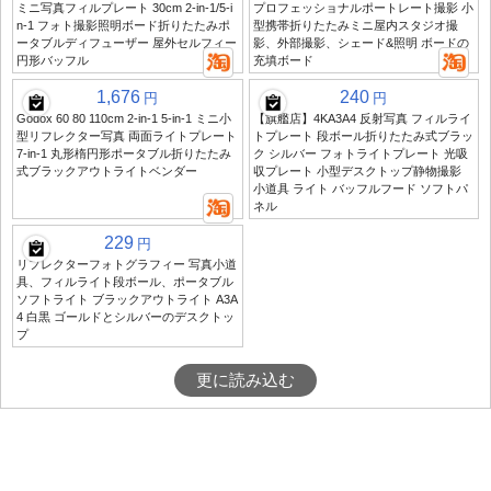
ミニ写真フィルプレート 30cm 2-in-1/5-i
プロフェッショナルポートレート撮影 小
n-1 フォト撮影照明ボード折りたたみポ
型携帯折りたたみミニ屋内スタジオ撮
ータブルディフューザー 屋外セルフィー
影、外部撮影、シェード&照明 ボードの
円形バッフル
充填ボード
1,676
240
円
円
Godox 60 80 110cm 2-in-1 5-in-1 ミニ小
【旗艦店】4KA3A4 反射写真 フィルライ
型リフレクター写真 両面ライトプレート
トプレート 段ボール折りたたみ式ブラッ
7-in-1 丸形楕円形ポータブル折りたたみ
ク シルバー フォトライトプレート 光吸
式ブラックアウトライトベンダー
収プレート 小型デスクトップ静物撮影
小道具 ライト バッフルフード ソフトパ
ネル
229
円
リフレクターフォトグラフィー 写真小道
具、フィルライト段ボール、ポータブル
ソフトライト ブラックアウトライト A3A
4 白黒 ゴールドとシルバーのデスクトッ
プ
更に読み込む