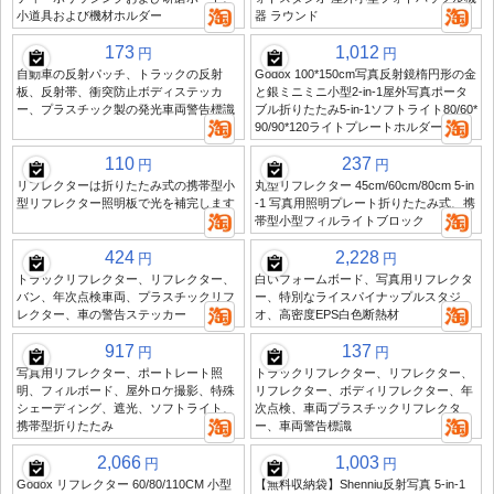
小道具および機材ホルダー
器 ラウンド
173
1,012
円
円
自動車の反射パッチ、トラックの反射
Godox 100*150cm写真反射鏡楕円形の金
板、反射帯、衝突防止ボディステッカ
と銀ミニミニ小型2-in-1屋外写真ポータ
ー、プラスチック製の発光車両警告標識
ブル折りたたみ5-in-1ソフトライト80/60*
90/90*120ライトプレートホルダー
110
237
円
円
リフレクターは折りたたみ式の携帯型小
丸型リフレクター 45cm/60cm/80cm 5-in
型リフレクター照明板で光を補完します
-1 写真用照明プレート折りたたみ式、携
帯型小型フィルライトブロック
424
2,228
円
円
トラックリフレクター、リフレクター、
白いフォームボード、写真用リフレクタ
バン、年次点検車両、プラスチックリフ
ー、特別なライスパイナップルスタジ
レクター、車の警告ステッカー
オ、高密度EPS白色断熱材
917
137
円
円
写真用リフレクター、ポートレート照
トラックリフレクター、リフレクター、
明、フィルボード、屋外ロケ撮影、特殊
リフレクター、ボディリフレクター、年
シェーディング、遮光、ソフトライト、
次点検、車両プラスチックリフレクタ
携帯型折りたたみ
ー、車両警告標識
2,066
1,003
円
円
Godox リフレクター 60/80/110CM 小型
【無料収納袋】Shenniu反射写真 5-in-1