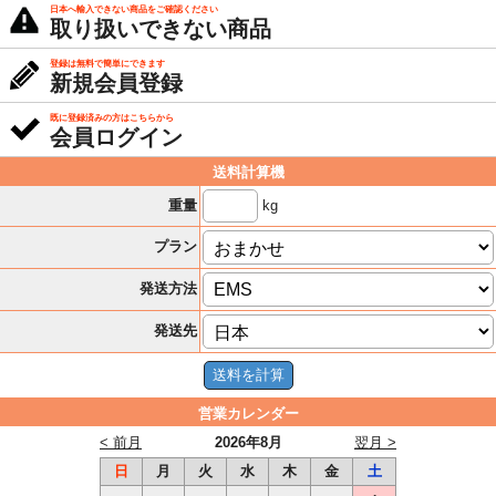
日本へ輸入できない商品をご確認ください
取り扱いできない商品
登録は無料で簡単にできます
新規会員登録
既に登録済みの方はこちらから
会員ログイン
送料計算機
kg
重量
プラン
発送方法
発送先
営業カレンダー
< 前月
2026年8月
翌月 >
日
月
火
水
木
金
土