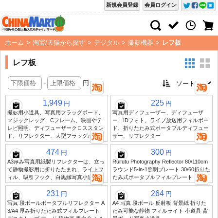
新規会員登録
会員ログイン
ホーム
>
淘宝/天猫から探す
>
デジタル
>
撮影機器
>
レフ板
レフ板
-
円
1,949
225
円
円
撮影用小道具、写真用フラッグボード、
写真用ディフューザー、ディフューザ
マジックレッグ、Cフレーム、映画やテ
ー、IDフォト、ライブ放送用フィルボー
レビ照明、ディフューザークロススタン
ド、折りたたみ式ポータブルディフュー
ド、リフレクター、大型フラッグボード
ザー、リフレクター
474
300
円
円
A3厚み写真用紙製リフレクターは、立っ
Ruifutu Photography Reflector 80/110cm
て静物撮影用に折りたたまれ、ライトフ
ラウンド5-in-1照明プレート 30/60折りた
ィル、吸引フック、白黒縁写真小道具
たみ式ポータブルフィルプレート
231
264
円
円
写真 段ボールポータブルリフレクター A
A4 写真 段ボール 反射板 背景紙 折りた
3/A4 厚み折りたたみ式フィルプレート
たみ可能な静物 フィルライト 小道具 背