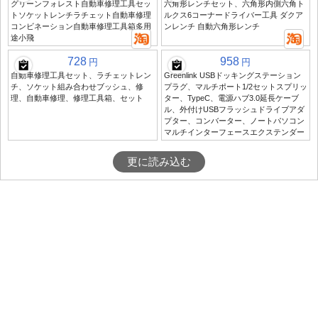
グリーンフォレスト自動車修理工具セッ
六角形レンチセット、六角形内側六角ト
トソケットレンチラチェット自動車修理
ルクス6コーナードライバー工具 ダクア
コンビネーション自動車修理工具箱多用
ンレンチ 自動六角形レンチ
途小飛
728
958
円
円
自動車修理工具セット、ラチェットレン
Greenlink USBドッキングステーション
チ、ソケット組み合わせブッシュ、修
プラグ、マルチポート1/2セットスプリッ
理、自動車修理、修理工具箱、セット
ター、TypeC、電源ハブ3.0延長ケーブ
ル、外付けUSBフラッシュドライブアダ
プター、コンバーター、ノートパソコン
マルチインターフェースエクステンダー
更に読み込む