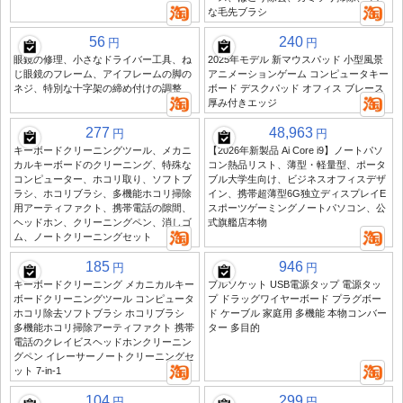
な毛先ブラシ
56
240
円
円
眼鏡の修理、小さなドライバー工具、ね
2025年モデル 新マウスパッド 小型風景
じ眼鏡のフレーム、アイフレームの脚の
アニメーションゲーム コンピュータキー
ネジ、特別な十字架の締め付けの調整
ボード デスクパッド オフィス ブレース
厚み付きエッジ
277
48,963
円
円
キーボードクリーニングツール、メカニ
【2026年新製品 Ai Core i9】ノートパソ
カルキーボードのクリーニング、特殊な
コン熱品リスト、薄型・軽量型、ポータ
コンピューター、ホコリ取り、ソフトブ
ブル大学生向け、ビジネスオフィスデザ
ラシ、ホコリブラシ、多機能ホコリ掃除
イン、携帯超薄型6G独立ディスプレイE
用アーティファクト、携帯電話の隙間、
スポーツゲーミングノートパソコン、公
ヘッドホン、クリーニングペン、消しゴ
式旗艦店本物
ム、ノートクリーニングセット
185
946
円
円
キーボードクリーニング メカニカルキー
ブルソケット USB電源タップ 電源タッ
ボードクリーニングツール コンピュータ
プ ドラッグワイヤーボード プラグボー
ホコリ除去ソフトブラシ ホコリブラシ
ド ケーブル 家庭用 多機能 本物コンバー
多機能ホコリ掃除アーティファクト 携帯
ター 多目的
電話のクレイビスヘッドホンクリーニン
グペン イレーサーノートクリーニングセ
ット 7-in-1
104
299
円
円