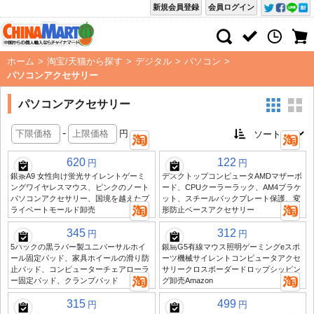
新規会員登録
会員ログイン
ホーム
>
淘宝/天猫から探す
>
デジタル
>
パソコン
>
パソコンアクセサリー
パソコンアクセサリー
-
円
620
122
円
円
銀条A9 女性向け蛍光サイレントゲーミ
デスクトップコンピュータAMDマザーボ
ングワイヤレスマウス、ピンクのノート
ード、CPUクーラーラック、AM4ブラケ
パソコンアクセサリー、国境を越えたプ
ット、スチールバックプレート保護、変
ライベートモールド卸売
形防止ベースアクセサリー
345
312
円
円
5パックの黒ラバー製ユニバーサルホイ
銀島G5有線マウス照明ゲーミングeスポ
ール固定パッド、家具ホイールの滑り防
ーツ機械サイレントコンピュータアクセ
止パッド、コンピューターチェアローラ
サリークロスボーダードロップシッピン
ー固定パッド、クランプパッド
グ卸売Amazon
315
499
円
円