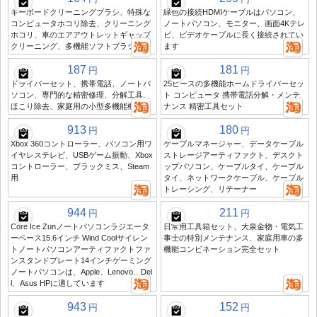
キーボードクリーニングブラシ、特殊な
緑色の接続HDMIケーブルはパソコン、
コンピュータホコリ除去、クリーニング
ノートパソコン、モニター、画面4Kテレ
ホコリ、車のエアアウトレットギャップ
ビ、ビデオケーブルに長く接続されてい
クリーニング、多機能ソフトブラシ
ます
187
181
円
円
ドライバーセット、携帯電話、ノートパ
25ピースの多機能ホームドライバーセッ
ソコン、専門的な精密修理、分解工具、
ト コンピュータ 携帯電話分解・メンテ
ほこり除去、家庭用の小型多機能機器
ナンス 精密工具セット
913
180
円
円
Xbox 360コントローラー、パソコン用ワ
ケーブルマネージャー、データケーブル
イヤレステレビ、USBゲーム振動、Xbox
ストレージアーティファクト、デスクト
コントローラー、ブラックミス、Steam
ップパソコン、ケーブルタイ、ケーブル
用
タイ、ネットワークケーブル、ケーブル
トレーシング、リテーナー
944
211
円
円
Core Ice Zunノートパソコンラジエータ
日常用工具箱セット、大泉金物・電気工
ーベース15.6インチ Wind Coolサイレン
事士の特別メンテナンス、家庭用車の多
トノートパソコンアーティファクトファ
機能コンビネーション完全セット
ンスタンドプレート14インチゲーミング
ノートパソコンは、Apple、Lenovo、Del
l、Asus HPに適しています
943
152
円
円