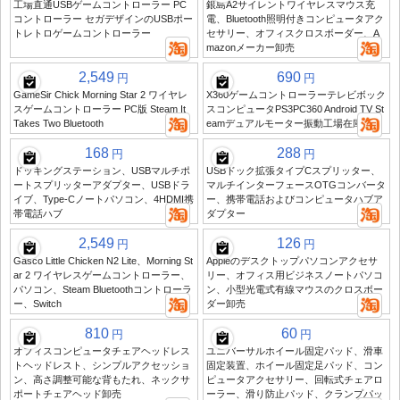
工場直通USBゲームコントローラー PC
銀島A2サイレントワイヤレスマウス充
コントローラー セガデザインのUSBポー
電、Bluetooth照明付きコンピュータアク
トレトロゲームコントローラー
セサリー、オフィスクロスボーダー、A
mazonメーカー卸売
2,549
690
円
円
GameSir Chick Morning Star 2 ワイヤレ
X360ゲームコントローラーテレビボック
スゲームコントローラー PC版 Steam It
スコンピュータPS3PC360 Android TV St
Takes Two Bluetooth
eamデュアルモーター振動工場在庫あり
168
288
円
円
ドッキングステーション、USBマルチポ
USBドック拡張タイプCスプリッター、
ートスプリッターアダプター、USBドラ
マルチインターフェースOTGコンバータ
イブ、Type-Cノートパソコン、4HDMI携
ー、携帯電話およびコンピュータハブア
帯電話ハブ
ダプター
2,549
126
円
円
Gasco Little Chicken N2 Lite、Morning St
Appleのデスクトップパソコンアクセサ
ar 2 ワイヤレスゲームコントローラー、
リー、オフィス用ビジネスノートパソコ
パソコン、Steam Bluetoothコントローラ
ン、小型光電式有線マウスのクロスボー
ー、Switch
ダー卸売
810
60
円
円
オフィスコンピュータチェアヘッドレス
ユニバーサルホイール固定パッド、滑車
トヘッドレスト、シンプルアクセッショ
固定装置、ホイール固定足パッド、コン
ン、高さ調整可能な背もたれ、ネックサ
ピュータアクセサリー、回転式チェアロ
ポートチェアヘッド卸売
ーラー、滑り防止パッド、クランプパッ