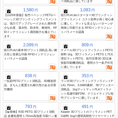
ー消耗品に適しています
1,580
1,083
円
円
【2025年新版】拓竹ベーシックPETGベ
拓竹PLA Liteスターター3Dプリンティン
ーシック3Dプリンティングフィラメント
グフィラメント コスト効率が高く初心者
は、強力でアップグレードされた屋外用
に優しく、マットな見えないパターンが
少なめ度、落水性、防水性、耐候性、RF
簡単に印刷できる RFIDインテリジェン
IDインテリジェント識別能力を備えてい
トパラメータ認識
ます。
2,099
809
円
円
拓竹PLAの基本3Dプリント消耗品 高い耐
ケメール3DプリントフィラメントPETG
久性と容易な印刷 RFIDインテリジェン
材料 1kg、3DフィラメントPETG 1.75大
トパラメータ認識
理石マットPETG、拓竹荘香3D 3D立体
投影印刷機消耗品、透明カラー多戸住宅
に適しています
838
353
円
円
一枝彩PETGプリント消耗品、3D構造部
ランボ3DプリンティングフィラメントP
品、きちんと配置され耐久性のある荘香
LA1.75mm、3.0ABS素材、3Dプリンター
竹機用
消耗品、1kgマットマットPLAフィラメ
ント高速印刷FDM、クリエイティブな拓
竹プリンターに適しています。
793
491
円
円
【爆発物】R3D PETG 3Dプリント消耗
Kaaber 3DプリントのフィラメントPET
品 皮膚色透明 1.75mm高強度 印刷ペン素
G材料 1kgの透明高靭性ワイヤーマットP