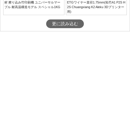
材 擦り込み竹印刷機 ユニバーサルマー
ETGワイヤー直径1.75mm(拓竹A1 P2S H
ブル 耐高温構造モデル スペシャル1KG
2S Chuangxiang K2 Aleku 3Dプリンター
用)
更に読み込む