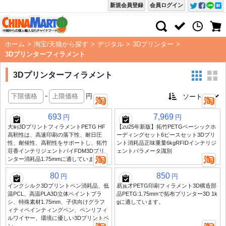
新規会員登録
会員ログイン
ホーム
>
淘宝/天猫から探す
>
デジタル
>
3Dプリンター
>
3Dプリンターフィラメント
3Dプリンターフィラメント
-
円
693
7,969
円
円
大剣3DプリントフィラメントPETG HF
【2025年新版】拓竹PETGベーシックホ
高靭性は、高速印刷の落下性、耐日圧
ーディングセット6ピースセット3Dプリ
性、耐候性、高靭性をサポートし、拓竹
ント消耗品正味重量6kgRFIDインテリジ
荘香インテリジェントパイFDM3Dプリ
ェントパラメータ識別
ンター消耗品1.75mmに適しています
80
850
円
円
インクシルク3Dプリントペン消耗品、低
易直才PETG印刷フィラメント3D構造部
温PCL、高温PLA3D立体ペイントブラ
品PETG:1.75mmで拓布プリンター3D 1k
シ、特殊素材1.75mm、子供向けグラフ
gに適しています。
ィティペインティングペン、ペンリフィ
ルワイヤー、環境に優しい3Dプリントペ