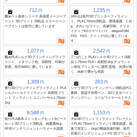
ン
712
1,235
円
円
魏来ペト基本シリーズ 高強度イージープ
JAYOは拓竹3Dプリンターフィラメン
リント 3Dプリント 消耗品 カラーイージ
ト、PLA1.75mm消耗品、環境保護、1.1k
ープリントは拓竹に適しています
g、きれいなライン、高速印刷、クリエ
イティブK2スマートパイ、elegooFDM、
P2S、H2S、クイックU1に適していま
す。
1,077
2,542
円
円
魏来PLAシルク3Dプリンティングフィラ
三つのこと PLA+シルク3Dプリント消耗
メント、メタリック色、高靭性、印刷が
品 1.75mm PLA + 高靭性1kg チョウシャ
容易、拓竹AMSに適しています。
ン拓柱プリンターに適用 質感、光澤が高
く、純粋で豊かな色彩
1,309
263
円
円
青竹3Dプリンティングフィラメント PLA
シデリ3Dプリンティングペン消耗品PCL
シルク+シルクフィラメント 高靭性プリ
素材、低温子供用ペン、3D三次元ペイン
ント フィラメント ユニバーサル1.75mm
ティングペン、コイルワイヤールミナス
1kg
9,588
1,153
円
円
拓竹PLA基本ストッキングセット6ピース
大剣3Dプリントフィラメントプレートレ
セット3Dプリント消耗品、純重量6kg、
スPLA1.75mmフィラメント環境保護、高
RFIDインテリジェントパラメータ認識
速で安定し、1kgの整線高速印刷、拓竹
荘香のインテリジェントFD 3Dプリンタ