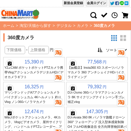
新規会員登録
会員ログイン
ホーム
>
淘宝/天猫から探す
>
デジタル
>
カメラ
>
360度カメラ
360度カメラ
-
円
15,390
77,568
円
円
YZZCAM ポケットポケットPTZカメラ携
【旗艦店】Insta360 X3 スポーツパノラ
帯VlogアクションカメラデジタルHDビデ
マカメラ 360 アンチシェイクHDバイク
オカメラギフト
ライディング
16,325
79,392
円
円
マウンテンドッグA7アクションカメラ
DJI Osmo 360パノラマアクションカメ
バイクダッシュカム 4Kヘルメット 釣り
ラ 8K サイクリングナイトシーン手ブレ
Vlog ノン360パノラマカメラ
補正vlog
12,474
147,305
円
円
W&Oポケットアクションカメラ、4Kカ
DJI Avata 360 8K パノラマ旗艦ドローン
メラ、Vlogビデオカメラ、屋外サイクリ
360° フォローアップ 没入型体感覚制御
ング、ハンドヘルドPTZレコーダー、ア
O4 フルHD画像送信 全方向障害物回避パ