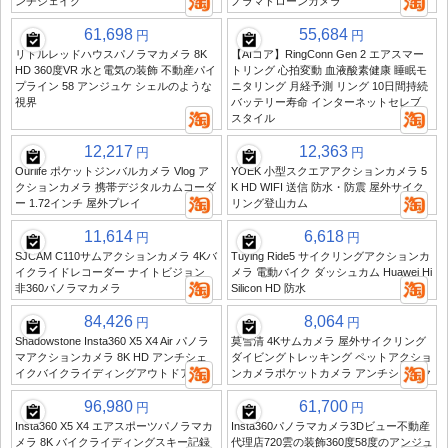
ンチシェイク
ノラマドローンカメラ
61,698
55,684
円
円
リトルレッドハウスパノラマカメラ 8K
【AIコア】RingConn Gen 2 エアスマー
HD 360度VR 水と電気の装飾 不動産パイ
トリング 心拍変動 血液酸素健康 睡眠モ
プライン 58 アンジュケ シェルのような
ニタリング 月経予測 リング 10日間持続
視界
バッテリー寿命 インターネットセレブ
スタイル
12,217
12,363
円
円
Ourlife ポケットジンバルカメラ Vlog ア
YOEK 小型スクエアアクションカメラ 5
クションカメラ 携帯デジタルカムコーダ
K HD WIFI 送信 防水・防震 屋外サイク
ー 1.72インチ 屋外プレイ
リング登山カム
11,614
6,618
円
円
SJCAM C110サムアクションカメラ 4Kバ
Tuying Ride5 サイクリングアクションカ
イクライドレコーダー ナイトビジョン
メラ 電動バイク ダッシュカム Huawei Hi
非360パノラマカメラ
Silicon HD 防水
84,426
8,064
円
円
Shadowstone Insta360 X5 X4 Air パノラ
莫雪清 4Kサムカメラ 屋外サイクリング
マアクションカメラ 8K HD アンチシェ
ダイビングトレッキング ペットアクショ
イクバイクライディングアウトドアVlog
ンカメラポケットカメラ アンチシェイク
96,980
61,700
円
円
Insta360 X5 X4 エアスポーツパノラマカ
Insta360パノラマカメラ3Dビュー不動産
メラ 8K バイクライディングスキー記録
代理店720雲の装飾360度58度のアンジュ