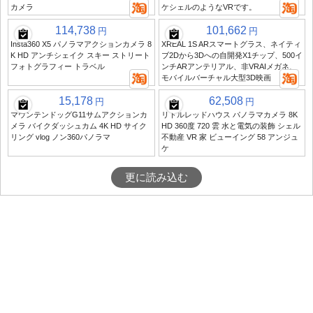
カメラ
ケシェルのようなVRです。
114,738
101,662
円
円
Insta360 X5 パノラマアクションカメラ 8
XREAL 1S ARスマートグラス、ネイティ
K HD アンチシェイク スキー ストリート
ブ2Dから3Dへの自開発X1チップ、500イ
フォトグラフィー トラベル
ンチARアンテリアル、非VRAIメガネ、
モバイルバーチャル大型3D映画
15,178
62,508
円
円
マウンテンドッグG11サムアクションカ
リトルレッドハウス パノラマカメラ 8K
メラ バイクダッシュカム 4K HD サイク
HD 360度 720 雲 水と電気の装飾 シェル
リング vlog ノン360パノラマ
不動産 VR 家 ビューイング 58 アンジュ
ケ
更に読み込む