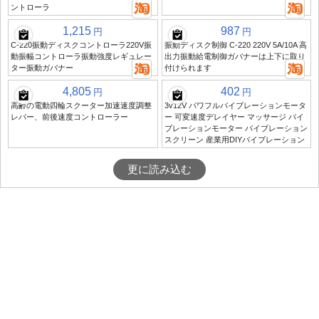
ントローラ
1,215
987
円
円
C-220振動ディスクコントローラ220V振
振動ディスク制御 C-220 220V 5A/10A 高
動振幅コントローラ振動強度レギュレー
出力振動給電制御ガバナーは上下に取り
ター振動ガバナー
付けられます
4,805
402
円
円
高齢の電動四輪スクーター加速速度調整
3v12V パワフルバイブレーションモータ
レバー、前後速度コントローラー
ー 可変速度デレイヤー マッサージ バイ
ブレーションモーター バイブレーション
スクリーン 産業用DIYバイブレーション
更に読み込む