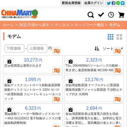
新規会員登録
会員ログイン
ホーム
>
淘宝/天猫から探す
>
デジタル
>
ネットワーク機器
>
モデム
モデム
-
円
10,273
2,323
円
円
交渉変調器は適用されます
TSC-200/400Wのリールバッグの格納・
巻き戻し速度制御基板 MC200-400W
1,095
13,176
円
円
振動ディスクコントローラ振動速度調整
自動周波数変調 ケーブルテレビ変調器
振動ディスクコントローラ 220V ガバナ
隣接周波数アジャイル変調器 干渉防止チ
ー給電制御器 スピードレギュレータース
ップ付き 出荷時
イッチ
6,323
2,694
円
円
電磁振動フィーダー制御ボックスガバナ
金風鴻源製造者は直接電力損失を供給
ーXKZ-5G2/20G2 電子制御ボックスの電
し、誘導調整電力を施し、効率的な電力
磁振動調整制御
消費を実現し、電気機器の省エネに適し