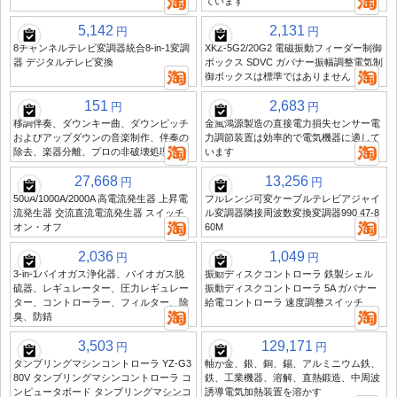
ています
5,142
2,131
円
円
8チャンネルテレビ変調器統合8-in-1変調
XKZ-5G2/20G2 電磁振動フィーダー制御
器 デジタルテレビ変換
ボックス SDVC ガバナー振幅調整電気制
御ボックスは標準ではありません
151
2,683
円
円
移調伴奏、ダウンキー曲、ダウンピッチ
金風鴻源製造の直接電力損失センサー電
およびアップダウンの音楽制作、伴奏の
力調節装置は効率的で電気機器に適して
除去、楽器分離、プロの非破壊処理
います
27,668
13,256
円
円
500A/1000A/2000A 高電流発生器 上昇電
フルレンジ可変ケーブルテレビアジャイ
流発生器 交流直流電流発生器 スイッチ
ル変調器隣接周波数変換変調器990 47-8
オン・オフ
60M
2,036
1,049
円
円
3-in-1バイオガス浄化器、バイオガス脱
振動ディスクコントローラ 鉄製シェル
硫器、レギュレーター、圧力レギュレー
振動ディスクコントローラ 5A ガバナー
ター、コントローラー、フィルター、除
給電コントローラ 速度調整スイッチ
臭、防錆
3,503
129,171
円
円
タンブリングマシンコントローラ YZ-G3
軸が金、銀、銅、錫、アルミニウム鉄、
80V タンブリングマシンコントローラ コ
鉄、工業機器、溶解、直熱鍛造、中周波
ンピュータボード タンブリングマシンコ
誘導電気加熱装置を溶かす