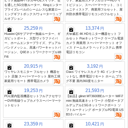
ビット無線APパネル+POEスイッチ、壁
ット、家庭用カメラフルカラーHDナイ
を通した5G分散ルーター、Kingエンター
トビジョン、スーパーマーケット、コミ
プライズレベルのシームレスな家庭ロー
ュニティストア、商業用フルセット、屋
ミングギフトボックス/ウォーターリップ
外防水携帯電話リモコンのフルセット
ルオプション
25,259
13,374
円
円
Huawei Q6サブマザー無線ルーター、ギ
大華威石 4K HDモニター機器セット フ
ガビットポート、大型ヴィラファイバ
ルセット Poeネットワーク ケーブル電源
ー、ホームエンタープライズ、デュアル
カメラ 商業用 スーパーマーケット オフ
バンドメッシュ、高速パワーキャットバ
ィス ドームカメラ ヘッドシステム 携帯
ージョン、Q6EネットワークケーブルWi
電話リモコン
Fi6
20,915
3,192
円
円
ワイヤレスモニター フルセット 機器セ
Oaks ワイヤレスカメラ 4G インターネ
ット 店舗 スーパーマーケット 屋外工場
ットなし 携帯電話リモート ホーム プラ
家庭用リモート 携帯電話カメラ
グ不要 屋内360度モニター
19,253
21,593
円
円
POE屋内監視機器セットフルアクセサリ
【新品】glinet MT3600BEルーター WiFi7
ーDVR有線ウェブカメラスーパーマーケ
mini 無線高速ネットワーク 小型ポータブ
ットセット
ルデュアル2.5Gネットワークポート ソ
フトルーティング ポータブルPD電源 US
B3.0 バイルー
23,359
10,421
円
円