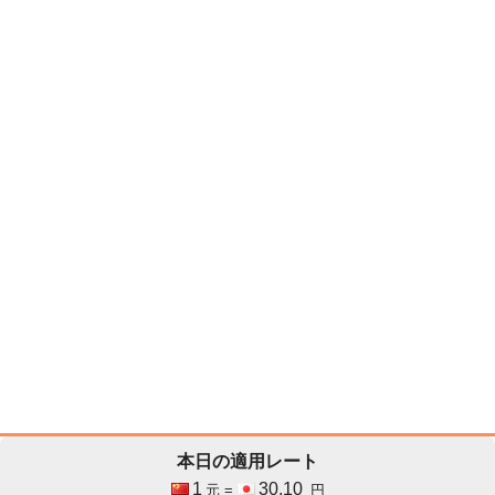
本日の適用レート
1
30.10
元 =
円