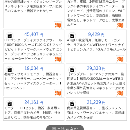
屋外の高精細ナイトビジョンシリーズカ
カメラ、車載、24時間駐車モニター、プ
メラネットワーク電源統合ケーブル監視
ラグ不要の車用ドライブレコーダー、セ
用のフルセット機器アクセサリー
ンチモード、携帯電話のリモコン、Wi-Fi
ネットワークなし、交通自由、高精細、
電気なし、ネットワークなし、太陽エネ
ルギー
45,407
9,429
円
円
H3Cエンタープライズファイアウォール
4K超HD航空写真、無線リモートカメ
F100/F1000シリーズ F100-C-G5 フルギ
ラ、リアルタイムWiFiネットワークナイ
ガビットネットワークハードウェア エン
トビジョンカメラ、4Gカメラモジュール
タープライズコアセキュリティネットワ
ーク ルーターゲートウェイ
19,034
29,338
円
円
有線ウェブカメラモニター、機器全セッ
【アップグレード6:アンテナのカバー範
ト、アクセサリー、スーパーマーケット
囲拡大】瑞音AX3000MルーターWiFi6屋
セット、ハードディスクレコーダー、H
外無線APギガビット高出力メッシュ信号
Dカメラヘッド
中継が屋外高速全方向ネットワークのカ
バレッジを増幅
24,161
21,239
円
円
モニター、HDセット、機器、家庭用ス
商業用監視機器セット、監視システム、
トア、商業用屋外カメラ、360度、行き
有線ネットワークのフルセット、高精細
止まりなし、携帯電話のリモコン
カメラPOEを保管
更に読み込む