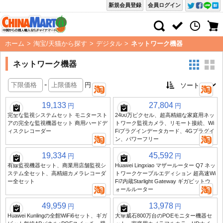
新規会員登録
会員ログイン
ホーム
>
淘宝/天猫から探す
>
デジタル
>
ネットワーク機器
ネットワーク機器
-
円
19,133
27,804
円
円
完全な監視システムセット モニタースト
2400万ピクセル、超高精細な家庭用ネッ
アの完全な監視機器セット 商用ハードデ
トワーク監視カメラ、リモート接続、Wi
ィスクレコーダー
Fiプラグインデータカード、4Gプラグイ
ン、パワーフリー
19,334
45,592
円
円
有線監視機器セット、商業用店舗監視シ
Huawei Lingxiao マザールーター Q7 ネッ
ステム全セット、高精細カメラレコーダ
トワークケーブルエディション 超高速Wi
ー全セット
Fi7内蔵Starlight Gateway ギガビットウ
ォールルーター
49,959
13,978
円
円
Huawei Kunlingの全館WiFi6セット、ギガ
大華威石800万台のPOEモニター機器セ