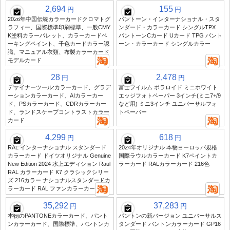
2,694
155
円
円
2026年中国伝統カラーカードクロマトグ
パントーン・インターナショナル・スタ
ラフィー、国際標準印刷標準、一般CMY
ンダード・カラーカード シングルTPX
K塗料カラーパレット、カラーカードベ
パントーンCカード Uカード TPG パント
ーキングペイント、千色カードカラー認
ーン・カラーカード シングルカラー
識、マニュアル衣類、布製カラーカード
モデルカード
28
2,478
円
円
デザイナーツール:カラーカード、グラデ
富士フイルム ポラロイド ミニホワイト
ーションカラーカード、AIカラーカー
エッジフォトペーパー 3インチ(ミニ7+/9
ド、PSカラーカード、CDRカラーカー
など用) ミニ3インチ ユニバーサルフォ
ド、ランドスケープコントラストカラー
トペーパー
カード
4,299
618
円
円
RAL インターナショナル スタンダード
2024年オリジナル 本物ヨーロッパ規格
カラーカード ドイツオリジナル Genuine
国際ラウルカラーカード K7ペイントカ
New Edition 2024 水上エディション Raul
ラーカード RALカラーカード 216色
RAL カラーカード K7 クラシックシリー
ズ 216カラー ナショナルスタンダードカ
ラーカード RAL ファンカラーカード
35,292
37,283
円
円
本物のPANTONEカラーカード、パント
パントンの新バージョン ユニバーサルス
ンカラーカード、国際標準、パントンカ
タンダード パントンカラーカード GP16