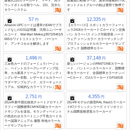
接着式120カラーカード、マード、同ラ
紙裏面の粘着ラベル、製本用接着剤770C
ウンドボトル分類ラベル、221、完全な
ホットメルトグルーの粒は透明で無煙で
カラーシステム
す
57
12,335
円
円
Amazon UPCコードは通常のEANでブラ
【カラーパス】スポットカラーフォーミ
ンドなしのGS1証明書、汎用ユニバーサ
ュラ2418カラーカード Cカードピン交換
ルコード、Wal-Mart Meikeは8572/5461/5
パン カラーパス インク印刷塗装 ハード
665ホワイトリストエラー、バーコー
ウェア トーンカラー カラーマッチング
ド、アンチコセルを解決します
プロフェッショナルカラーカードサンプ
ルブック 国際標準カラー
1,496
37,148
円
円
三原色カードのフォーミュラバージョ
新しいバージョンのPANTONEカラーカ
ン、ペイントカラーグレーディング比
ード、パントーンカラーカード、国際標
率、カカ家具クリームアートペインティ
準カラーカード、全国標準カラーナンバ
ングレザー衣類、レザーネイルカラーパ
ーCカード、CUカラーカードGP1601B
ウダーサンプルブック、カラーチュート
リアル、伝統的なカラーリファレンス
2,751
4,355
円
円
2026年新中国伝統色チャートクロマトグ
2024年モデルの新型RAL Raulカラーカー
ラフィー国際標準CMYK印刷カラーカー
ドK7クラシックシリーズ ドイツオリジ
ドサンプルを送信。モランディペイント
ナル国際規格塗装カラーカード
の色合わせカラートニング千色カードカ
ラー認識マニュアル 服類 布地カラーカ
ードサンプルカード