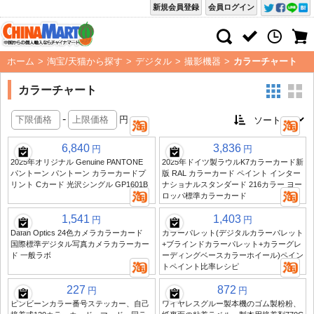
新規会員登録
会員ログイン
ホーム
>
淘宝/天猫から探す
>
デジタル
>
撮影機器
>
カラーチャート
カラーチャート
-
円
6,840
3,836
円
円
2025年オリジナル Genuine PANTONE
2025年ドイツ製ラウルK7カラーカード新
パントーン パントーン カラーカードプ
版 RAL カラーカード ペイント インター
リント Cカード 光沢シングル GP1601B
ナショナルスタンダード 216カラー ヨー
ロッパ標準カラーカード
1,541
1,403
円
円
Dafan Optics 24色カメラカラーカード
カラーパレット(デジタルカラーパレット
国際標準デジタル写真カメラカラーカー
+ブラインドカラーパレット+カラーグレ
ド 一般ラボ
ーディングベースカラーホイール)ペイン
トペイント比率レシピ
227
872
円
円
ピンビーンカラー番号ステッカー、自己
ワイヤレスグルー製本機のゴム製粉粉、