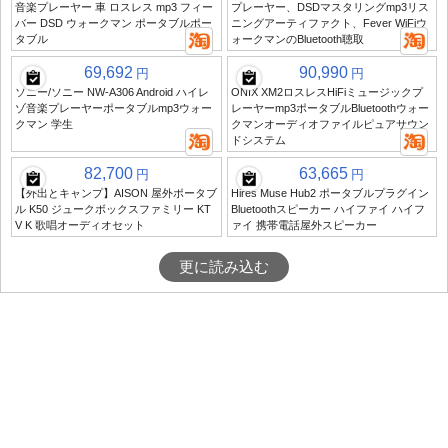
音楽プレーヤー 車 ロスレス mp3 フィー
プレーヤー、DSDマスタリングmp3リス
バー DSD ウォークマン ポータブルポー
ニングアーティファクト、Fever WiFiウ
タブル
ォークマンのBluetooth聴取
69,692
90,990
円
円
ソニー/ソニー NW-A306 Android ハイレ
ONIX XM2ロスレスHiFiミュージックプ
ゾ音楽プレーヤーポータブルmp3ウォー
レーヤーmp3ポータブルBluetoothウォー
クマン 学生
クマンオーディオファイルピュアサウン
ドシステム
82,700
63,665
円
円
【外出とキャンプ】AISON 屋外ポータブ
Hires Muse Hub2 ポータブルプラグイン
ル K50 ジュークボックスファミリー KT
Bluetoothスピーカー ハイファイ ハイフ
V K 歌唱オーディオセット
ァイ 携帯電話屋外スピーカー
更に読み込む