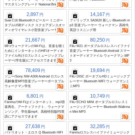
マスタリンググレード National Brick
2,897
14,167
円
円
Suai C16 Bluetoothスピーカー ミニポー
フィリップス SA3620 新しいBluetooth m
タブルUSBディスク スクエアダンスオー
p3 音楽プレーヤー ウォークマン 高校生
ディオワイヤレス小型音楽プレーヤー
英語リスニング用
21,667
80,250
円
円
MP3ウォークマンのWi-Fiは、音楽を聴く
FiiO M21 ポータブルロスレスハイファイ
ためにインターネットのHiFiオーディオ
音楽プレーヤー Bluetooth Android スマー
ファイル向けロスレスミュージックプレ
トオーディオファイル ウォークマン MP
ーヤー(学生版)にアクセスできます
3
78,409
19,694
円
円
ソニー/Sony NW-A306 Android ロスレス
FiiO DISC ポータブルHDミュージックプ
高解像度MP3音楽プレーヤーポータブル
レーヤー Bluetooth WIFI ウォークマンミ
ウォークマン学生
ニMP3
6,801
10,749
円
円
FanmuのWi-Fiはインターネット、mp3音
FiiO ECHO MINI ポータブルロスレスミ
楽再生、アーティファクト、ウォークマ
ュージックプレーヤー Bluetooth Walkma
ンソング、学生版mp4、高校特別版P5英
n Mini MP3
語にアクセスできます
27,638
32,285
円
円
パトリオット・エロス Q Bluetooth HIFI
Fanmuロスレスハイファイミュージック