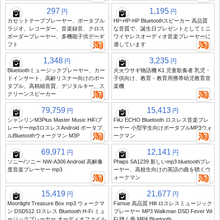
297
1,195
円
円
カセットテーププレーヤー、ポータブル
HP-HP-HP Bluetoothスピーカー 高品質
ラジオ、レコーダー、音楽録音、クロス
な音質で、誕生日プレゼントとしてミニ
ボーダープレーヤー、多機能子供デーギ
ワイヤレスオーディオ音楽プレーヤーに
フト
適しています
1,348
3,235
円
円
Bluetoothミュージックプレーヤー、カー
火火ウサギ物語機 K1 児童歌奏者 乳児・
ドインサート、高齢リスナー向けのポー
子供向け、教育・教育用携帯幼児教育音
タブル、高精細音質、デジタルキー、ス
楽機
クリーンスピーカー
79,759
15,413
円
円
シャンリンM3Plus Master Music HiFiプ
FiiO ECHO Bluetooth ロスレス音楽プレ
レーヤーmp3ロスレスAndroid ポータブ
ーヤー 小型学生向けポータブルMP3ウォ
ルBluetoothウォークマン M3P
ークマン
69,971
12,141
円
円
ソニー/ソニー NW-A306 Android 高解像
Philips SA1239 新しいmp3 bluetoothプレ
度音楽プレーヤー mp3
ーヤー、高校生向けの英語の曲を聴くウ
ォークマン
15,419
21,677
円
円
Moonlight Treasure Box mp3 ウォークマ
Famue 高品質 Hifi ロスレスミュージック
ン DSD512 ロスレス Bluetooth H-Fi ミュ
プレーヤー MP3 Walkman DSD Fever Wi
ージックプレーヤー オーディオファイル
Fi 聴く曲 MP4 Bluetooth