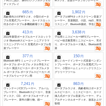
ア向けに設計、操作のシンプルデジタル
Mラジオ、音楽ポータブルプレーヤー
ディスプレイ
665
1,902
円
円
高齢者向けのFMラジオ、小型のポータ
ポータブルMP4タッチスクリーン音楽プ
ブル充電式プレーヤー、カードスロット
レーヤー、音楽朗読、小説、mp3、英語
付きのポータブル多機能劇場リスナー
リスニング、Bluetooth接続、学生向け
413
3,638
円
円
2025年新型ポータブルカードスロットラ
子供用ミニスピーカーMP3プレーヤー、
ジオ Bluetoothスピーカー シニアドラマ
ベビー幼児教育用ミニスピーカー、耳す
リスニングデバイス 充電式ポータブル音
り、ポータブルカード挿入、Bluetooth音
楽プレーヤー
楽
377
150
円
円
Bluetooth MP3 ミュージックプレーヤー
新しいカードインサート式音楽ペンダン
ポータブル ポータブル メタル学生スピ
トプレーヤー、ポータブル充電式プレー
ーカー 英語スピーカー ポータブルメタ
ヤー、小型ホームミュージックリスニン
ル ポータブル ポータブルスピーカー ポ
グリリーフツール
ータブルウォークマン用
7,241
863
円
円
ヴィンテージCDプレーヤー、アルバム
ポータブルラジオ、高齢者向けポータブ
プレーヤー、Bluetoothスピーカー、音楽
ルスピーカー、ミニスピーカー、カード
ディスク、CD、ポータブルオーディオ
挿入式ポータブル音楽プレーヤー、デュ
プレーヤー、新年の贈り物、鉄一
アルチャンネルオーディオ、放送および
歌唱