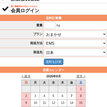
既に登録済みの方はこちらから
会員ログイン
送料計算機
kg
重量
プラン
発送方法
発送先
営業カレンダー
< 前月
2026年8月
翌月 >
日
月
火
水
木
金
土
1
2
3
4
5
6
7
8
9
10
11
12
13
14
15