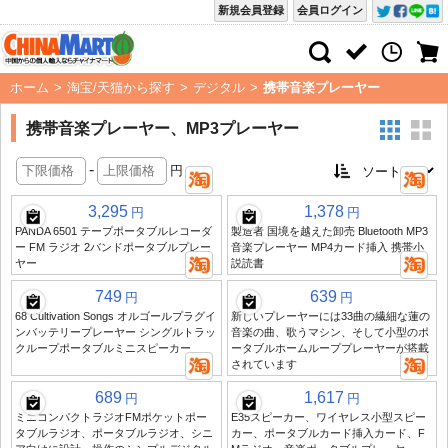
新規会員登録
会員ログイン
ホーム
>
淘宝/天猫から探す
>
デジタル
>
携帯音楽プレーヤー
携帯音楽プレーヤー、MP3プレーヤー
-
円
3,295
1,378
円
円
PANDA 6501 テープポータブルレコーダ
製造者 国境を越えた卸売 Bluetooth MP3
ー FM ラジオ 2バンドポータブルプレー
音楽プレーヤー MP4カード挿入 携帯小
ヤー
説読書
749
639
円
円
68 Cultivation Songs オルゴールプラグイ
新しいプレーヤーには33曲の繊細な蓮の
ンバッテリープレーヤー シングルトラッ
音楽の曲、歌うマシン、そして小型のポ
クループポータブルミニスピーカー
ータブルホームループプレーヤーが搭載
されています
689
1,617
円
円
ミニコンパクトラジオFMポケットポー
E35スピーカー、ワイヤレス小型スピー
タブルラジオ、ポータブルラジオ、シニ
カー、ポータブルカード挿入カード、F