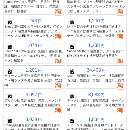
Cimaのデジタル照度計、照度計、照度
深圳新宝スクリーン輝度計 SM208 蛍光
計、高精度テスター、輝度計、光度計、
スクリーン透過スクリーンテスター テレ
照度計、照度計
ビ明るさテスターテスト
1,243
1,200
円
円
Sneco SK-8202 カラーレンダリングイン
レザー製の小型は視力を保護できます。
デックス 色温度高精度照度計 デジタル
ミニ照度計は携帯型高精度ライトテスト
ポータブルLEDライトデスクランプ
テーブルランプの明るさ、光強度
1,074
1,238
円
円
Sneco SK-8202 照度計 光度計 色温度 色
Sneco SK-8202 色温度デジタル照度計 C
再現指数スペクトル LED ランプ明度 ル
RO LED ライト携帯型高精度照度計
ーメン検出器
1,201
34,408
円
円
ティーンズ照度計 家庭用照度計 照度テ
林尚、画面明るさテスター、液晶画面明
スト用ランプ 明るさ検出器 光度計 TA63
るさ計、光度計、蛍光計、輝度計、輝度
0A
計
3,057
3,088
円
円
デリクシ照度計 光度計 光度 ルーメンテ
デリクシ照度計、輝度強度計、ルーメン
スター ホーム高精度光度計 光強度測定
テスター、高精度光度計、家庭用光測定
器
3,039
1,834
円
円
Delixi高精度光度計家庭用植物の輝度ルー
ティーンズ 照度計 家庭用フォトメータ
メンテスト検出明度光強度測定照度計
ー 高精度輝度計 フォトメーター 照度テ