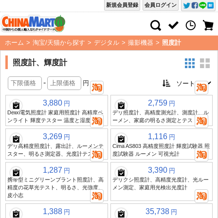
新規会員登録
会員ログイン
ホーム
>
淘宝/天猫から探す
>
デジタル
>
撮影機器
>
照度計
照度計、輝度計
-
円
3,880
2,759
円
円
Delixi電気照度計 家庭用照度計 高精度ペ
デリ照度計、高精度測光計、測度計、ル
ンライト 輝度テスター 温度と湿度測定
ーメン、家庭の明るさ測定とテスト
3,269
1,116
円
円
デリ高精度照度計、露出計、ルーメンテ
Cima AS803 高精度照度計 輝度試験器 照
スター、明るさ測定器、光度計テスター
度試験器 ルーメン 可視光計
1,287
3,390
円
円
携帯型ミニグリーンプラント照度計、高
デリクシ照度計、高精度光度計、光ルー
精度の花草光テスト、明るさ、光強度、
メン測定、家庭用光検出光度計
皮小志
1,388
35,738
円
円