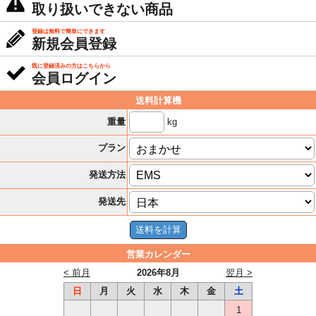
取り扱いできない商品
登録は無料で簡単にできます
新規会員登録
既に登録済みの方はこちらから
会員ログイン
送料計算機
kg
重量
プラン
発送方法
発送先
営業カレンダー
< 前月
2026年8月
翌月 >
日
月
火
水
木
金
土
1