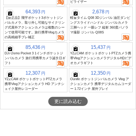
ビライザー
64,393
2,678
円
円
【新正品】飛宇ポケット3ポケットジン
軽量タイム Q08 3Dジンバル 油圧ダンピ
バルカメラ、取り外し可能なサイクリン
ングスライドハンドル ジンバルカメラ
グ式屋外アクションカメラは複数のシー
三脚ヘッド 一眼レフ 縦射 360度パノラ
ンで使用可能です。旅行携帯Vlogカメラ
マ撮影 ジンバル Q08S
の高精細手ブレ補正
85,436
15,437
円
円
DJI Osmo Pocket 3 1インチポケットジ
YZZCAM ポケットポケットPTZカメラ携
ンバルカメラ 旅行用携帯カメラ誕生日ギ
帯VlogアクションカメラデジタルHDビデ
フト
オカメラギフト
12,307
12,350
円
円
YZZCAM ポケットポケットPTZカメラ
Ourlife ポケットジンバルカメラ Vlog ア
携帯Vlogアクションカメラ HD アンチシ
クションカメラ 携帯デジタルカムコーダ
ェイク屋外レコーダー
ー 1.72インチ 屋外プレイ
更に読み込む