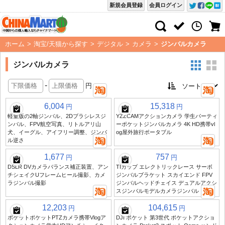
新規会員登録
会員ログイン
ホーム
>
淘宝/天猫から探す
>
デジタル
>
カメラ
>
ジンバルカメラ
ジンバルカメラ
-
円
6,004
15,318
円
円
軽量版の2軸ジンバル、2Dブラシレスジ
YZZCAMアクションカメラ 学生パーティ
ンバル、FPV航空写真、リトルアリ山
ーポケットジンバルカメラ 4K HD携帯vl
犬、イーグル、アイフリー調整、ジンバ
og屋外旅行ポータブル
ル逆さ
1,677
757
円
円
DSLR DVカメラバランス補正装置、アン
TIカップ エレクトリックレース サーボ
チシェイクUフレームヒール撮影、カメ
ジンバルブラケット スカイエンド FPV
ラジンバル撮影
ジンバルヘッドチェイス デュアルアクシ
スジンバルモデルカメラジンバル
12,203
104,615
円
円
ポケットポケットPTZカメラ携帯Vlogア
DJI ポケット 第3世代 ポケットアクショ