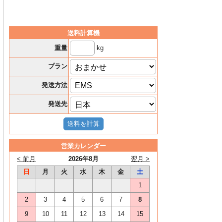
送料計算機
kg
重量
プラン
発送方法
発送先
営業カレンダー
< 前月
2026年8月
翌月 >
日
月
火
水
木
金
土
1
2
3
4
5
6
7
8
9
10
11
12
13
14
15