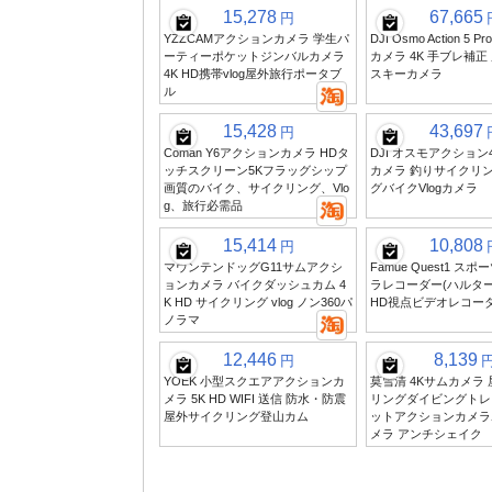
15,278
67,665
円
YZZCAMアクションカメラ 学生パ
DJI Osmo Action 5
ーティーポケットジンバルカメラ
カメラ 4K 手ブレ補正
4K HD携帯vlog屋外旅行ポータブ
スキーカメラ
ル
15,428
43,697
円
Coman Y6アクションカメラ HDタ
DJI オスモアクショ
ッチスクリーン5Kフラッグシップ
カメラ 釣りサイクリ
画質のバイク、サイクリング、Vlo
グバイクVlogカメラ
g、旅行必需品
15,414
10,808
円
マウンテンドッグG11サムアクシ
Famue Quest1 ス
ョンカメラ バイクダッシュカム 4
ラレコーダー(ハルタ
K HD サイクリング vlog ノン360パ
HD視点ビデオレコー
ノラマ
12,446
8,139
円
YOEK 小型スクエアアクションカ
莫雪清 4Kサムカメラ
メラ 5K HD WIFI 送信 防水・防震
リングダイビングトレ
屋外サイクリング登山カム
ットアクションカメラ
メラ アンチシェイク