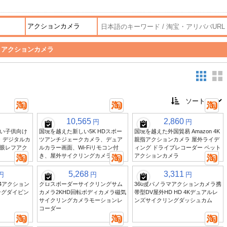
アクションカメラ
10,565
2,860
円
円
い子供向け
国境を越えた新しい5K HDスポー
国境を越えた外国貿易 Amazon 4K
 デジタルカ
ツアンチジェークカメラ、デュア
親指アクションカメラ 屋外ライデ
眼レフアク
ルカラー画面、Wi-Fiリモコン付
ィング ドライブレコーダー ペット
き、屋外サイクリングカメラ
アクションカメラ
5,268
3,311
円
円
円
ン4アクション
クロスボーダーサイクリングサム
360度パノラマアクションカメラ携
ングダイビン
カメラ2KHD回転ボディカメラ磁気
帯型DV屋外HD HD 4Kデュアルレ
サイクリングカメラモーションレ
ンズサイクリングダッシュカム
コーダー