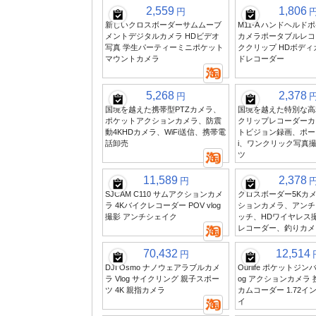
2,559
1,806
円
新しいクロスボーダーサムムーブ
M11-A ハンドヘルド
メントデジタルカメラ HDビデオ
カメラポータブルレコ
写真 学生パーティーミニポケット
ククリップ HDボデ
マウントカメラ
ドレコーダー
5,268
2,378
円
国境を越えた携帯型PTZカメラ、
国境を越えた特別な高
ポケットアクションカメラ、防震
クリップレコーダーカ
動4KHDカメラ、WiFi送信、携帯電
トビジョン録画、ポータ
話卸売
i、ワンクリック写真
ツ
11,589
2,378
円
SJCAM C110 サムアクションカメ
クロスボーダー5Kカメ
ラ 4Kバイクレコーダー POV vlog
ションカメラ、アンチ
撮影 アンチシェイク
ッチ、HDワイヤレス
レコーダー、釣りカメ
70,432
12,514
円
DJI Osmo ナノウェアラブルカメ
Ourlife ポケットジン
ラ Vlog サイクリング 親子スポー
og アクションカメラ
ツ 4K 親指カメラ
カムコーダー 1.72イ
イ