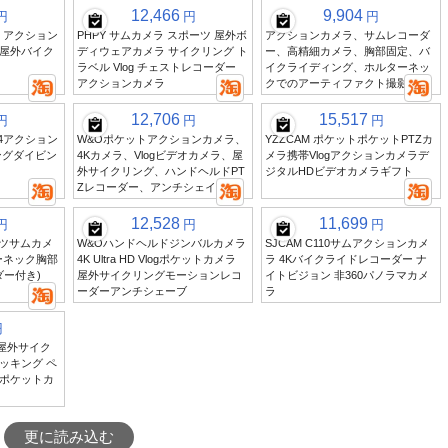
12,466
9,904
円
円
円
 Pro アクション
PHPY サムカメラ スポーツ 屋外ボ
アクションカメラ、サムレコーダ
 屋外バイク
ディウェアカメラ サイクリング ト
ー、高精細カメラ、胸部固定、バ
ラベル Vlog チェストレコーダー
イクライディング、ホルターネッ
アクションカメラ
クでのアーティファクト撮影
12,706
15,517
円
円
円
ン4アクション
W&Oポケットアクションカメラ、
YZZCAM ポケットポケットPTZカ
ングダイビン
4Kカメラ、Vlogビデオカメラ、屋
メラ携帯Vlogアクションカメラデ
外サイクリング、ハンドヘルドPT
ジタルHDビデオカメラギフト
Zレコーダー、アンチシェイク
12,528
11,699
円
円
円
ポーツサムカメ
W&Oハンドヘルドジンバルカメラ
SJCAM C110サムアクションカメ
ーネック胸部
4K Ultra HD Vlogポケットカメラ
ラ 4Kバイクライドレコーダー ナ
ダー付き)
屋外サイクリングモーションレコ
イトビジョン 非360パノラマカメ
ーダーアンチシェーブ
ラ
円
 屋外サイク
ッキング ペ
ポケットカ
更に読み込む