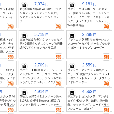
7,074
9,181
円
円
円
ポケット小型
新しいHD 4K防水WiFi屋外デジタ
ポケットクロスボーダー4Kカメ
ーダーバッ
ルカメラタッチデュアルスクリー
ラ、携帯ジンバル、モーションア
ィカメラライ
ンアクションカメラアンチジェー
ンチシェイク、フェイストラッキ
ク
ング、タッチスクリーンカメラ、
WiFi携帯電話
5,719
2,288
円
円
円
精細バック
国境を越えた4Kポケットサムカメ
ペットカメラ HD サムモーション
メラ、ナイ
ラHD撮影タッチスクリーンWiFi接
レコーダーカメラ ポータブルビデ
ブルWi-F
続POVアクションカメラ工場
オ ポケットキッズレコーダー
撮影、スポー
2,709
2,559
円
円
円
ラ、4Kアク
ポケットHD携帯カメラ、シューテ
ボディウェアンカメラ 磁気カラー
シェイクタ
ィングレコーダー、スポーツレコ
クリップ 親指アクションカメラ H
撮影、ライド
ーディングカメラ、ジンバルウル
D 屋外ペットカメラ ポータブルラ
ラ
トラクリアアンチシェイクカメラ
イドレコーダー
4,914
4,562
円
円
円
バルカメラ Vl
華強北 WATCH S11 スポーツ防水
サムアクションカメラ、アンチシ
 携帯デジタル
S10 Ultra3MP3 Bluetooth通話ブレ
ェイクHDカメラ、旅行、屋外撮
ンチ 屋外プレ
スレット録音スマートウォッチ
影、サイクリング、ロードドライ
ブレコーム、ボルグ