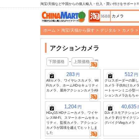
淘宝/天猫など中国からの個人輸入・仕入・買い付けをサポート!!
ホーム
>
淘宝/天猫から探す
>
デジタル
>
カメラ
>
アクションカメラ
-
円
283
512
円
円
A9カメラ、ワイヤレスカメラ、Wi
クロスボーダーの新し
Fiカメラ、ホームHDセキュリティ
カメラ 子供向けカメラ
カメラ、屋外アクションカメラA9
ートゥーンミニ小型一
ションカメラおもちゃ
1,204
40,635
円
HDQ15 HDナニーカメラ、ワイヤ
DJI オスモアクショ
レスWi-Fi、スマートホームセキュ
カメラ 釣りサイクリ
リティ、監視カメラ、アクション
グバイクVlogカメラ
カメラが国境を越えてヒットしま
した