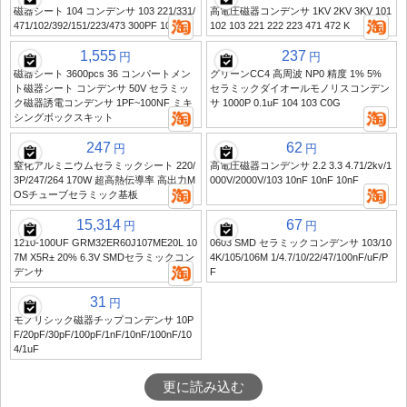
磁器シート 104 コンデンサ 103 221/331/
高電圧磁器コンデンサ 1KV 2KV 3KV 101
471/102/392/151/223/473 300PF 100nf
102 103 221 222 223 471 472 K
1,555
237
円
円
磁器シート 3600pcs 36 コンパートメン
グリーンCC4 高周波 NP0 精度 1% 5%
ト磁器シート コンデンサ 50V セラミッ
セラミックダイオールモノリスコンデン
ク磁器誘電コンデンサ 1PF~100NF ミキ
サ 1000P 0.1uF 104 103 C0G
シングボックスキット
247
62
円
円
窒化アルミニウムセラミックシート 220/
高電圧磁器コンデンサ 2.2 3.3 4.71/2kv/1
3P/247/264 170W 超高熱伝導率 高出力M
000V/2000V/103 10nF 10nF 10nF
OSチューブセラミック基板
15,314
67
円
円
1210-100UF GRM32ER60J107ME20L 10
0603 SMD セラミックコンデンサ 103/10
7M X5R± 20% 6.3V SMDセラミックコン
4K/105/106M 1/4.7/10/22/47/100nF/uF/P
デンサ
F
31
円
モノリシック磁器チップコンデンサ 10P
F/20pF/30pF/100pF/1nF/10nF/100nF/10
4/1uF
更に読み込む