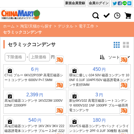
新規会員登録
会員ログイン
ホーム
>
淘宝/天猫から探す
>
デジタル
>
電子工作
>
セラミックコンデンサ
セラミックコンデンサ
-
円
6
450
円
円
CT81 ブルー 6KV22P/33P 高電圧磁器シ
環境に優しい104 50V 磁器コンデンサ 10
ートコンデンサ 6000V P=7.5MM
0NF 0.1UF 104PF/50V 磁器誘電体コンデ
ンサ直径5MM
2,399
3
円
円
高電圧磁器コンデンサ 1KV223M 1000V
新型6KV102 高電圧磁器シートコンデン
22NF 22000PF
サ 6000V102 1NF 1000PF ブルー磁器誘
電コンデンサ
540
180
円
円
高電圧磁器コンデンサ 1KV 2KV 3KV 222
300PCS 磁器コンデンサパック インライ
磁器誘電体コンデンサ ブルー 2.2nF 222/
ンコンデンサ 2PF-0.1UF 30種類 各10個