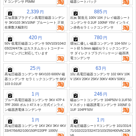
Y コンデンサ P5MM
磁器シートパック
2,339
885
円
円
工場直販プラグイン高電圧磁器コンデン
出典 製造元 100V 104 クレイ磁器シート
サ 3KV103 3KV10NF ブルーシート 正規
コンデンサ 0.1UF 100NF Y5V インライ
在庫数大幅割引
ン赤色セラミックコンデンサ
420
780
円
円
50V 低電圧磁器コンデンサ 50V103/104/2
環境に優しい磁器コンデンサ 104-50V シ
03/224/473k はカスタムカットコーナー
ート径 5.0mm 編組セラミックコンデン
テーピングに対応しています
サ ダイレクトプラグパッケージ 磁器誘
電コンデンサ
25
63
円
円
高電圧磁器コンデンサ 6KV103 6000V 磁
102 高電圧磁器コンデンサ 102 6KV 10K
器コンデンサ セラミックコンデンサ 6KV
V 15KV 20KV 25KV 30KV 40KV 50KV
103 0.01UF
1
246
円
円
ブルー高電圧磁器コンデンサ 3KV 47P 4
磁器シートコンデンサ 104P50V 0.1UF50
7PF 2000 ボルト47スキン方式インライ
V スポット磁器誘電コンデンサ 100NF 0.
ン磁器誘電体コンデンサ
1UF 104PF50V
1
1
円
円
高電圧磁器コンデンサ 1KV 2KV 3KV 4KV
高電圧磁器シートYコンデンサ 101/331/4
33/47/56/82/100/150P/220PF 1000V
71/102/222/332/472/103/250/400VAC10K
V6