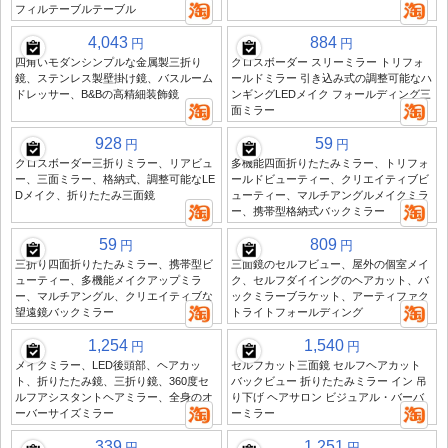
フィルテーブルテーブル
4,043
884
円
円
四角いモダンシンプルな金属製三折り
クロスボーダー スリーミラー トリフォ
鏡、ステンレス製壁掛け鏡、バスルーム
ールドミラー 引き込み式の調整可能なハ
ドレッサー、B&Bの高精細装飾鏡
ンギングLEDメイク フォールディング三
面ミラー
928
59
円
円
クロスボーダー三折りミラー、リアビュ
多機能四面折りたたみミラー、トリフォ
ー、三面ミラー、格納式、調整可能なLE
ールドビューティー、クリエイティブビ
Dメイク、折りたたみ三面鏡
ューティー、マルチアングルメイクミラ
ー、携帯型格納式バックミラー
59
809
円
円
三折り四面折りたたみミラー、携帯型ビ
三面鏡のセルフビュー、屋外の個室メイ
ューティー、多機能メイクアップミラ
ク、セルフダイイングのヘアカット、バ
ー、マルチアングル、クリエイティブな
ックミラーブラケット、アーティファク
望遠鏡バックミラー
トライトフォールディング
1,254
1,540
円
円
メイクミラー、LED後頭部、ヘアカッ
セルフカット三面鏡 セルフヘアカット
ト、折りたたみ鏡、三折り鏡、360度セ
バックビュー 折りたたみミラー イン 吊
ルフアシスタントヘアミラー、全身のオ
り下げ ヘアサロン ビジュアル・バーバ
ーバーサイズミラー
ーミラー
339
1,251
円
円