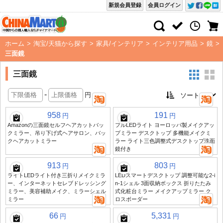
新規会員登録
会員ログイン
ホーム
>
淘宝/天猫から探す
>
家具/インテリア
>
インテリア用品
>
鏡
>
三面鏡
三面鏡
-
円
958
191
円
円
Amazonの三面鏡セルフヘアカットバッ
フルLEDライト ヨーロッパ製メイクアッ
クミラー、吊り下げ式ヘアサロン、バッ
プミラー デスクトップ 多機能メイクミ
クヘアカットミラー
ラー ライト三色調整式デスクトップ洗面
鏡付き
913
803
円
円
ライトLEDライト付き三折りメイクミラ
LEDスマートデスクトップ 調整可能な2-i
ー、インターネットセレブドレッシング
n-1シェル 3面収納ボックス 折りたたみ
ミラー、美容補助メイク、ミラーシェル
式化粧台ミラー メイクアップミラー ク
ミラー
ロスボーダー
66
5,331
円
円