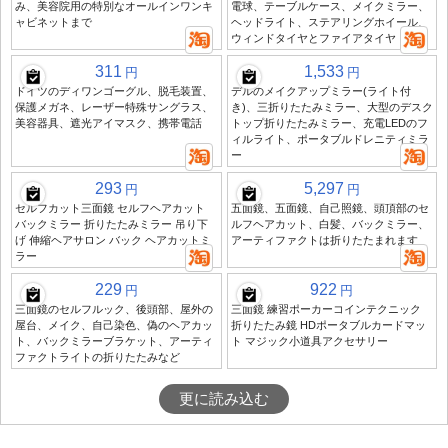
み、美容院用の特別なオールインワンキ
電球、テーブルケース、メイクミラー、
ャビネットまで
ヘッドライト、ステアリングホイール、
ウィンドタイヤとファイアタイヤ
311
1,533
円
円
ドイツのディワンゴーグル、脱毛装置、
デルのメイクアップミラー(ライト付
保護メガネ、レーザー特殊サングラス、
き)、三折りたたみミラー、大型のデスク
美容器具、遮光アイマスク、携帯電話
トップ折りたたみミラー、充電LEDのフ
ィルライト、ポータブルドレニティミラ
ー
293
5,297
円
円
セルフカット三面鏡 セルフヘアカット
五面鏡、五面鏡、自己照鏡、頭頂部のセ
バックミラー 折りたたみミラー 吊り下
ルフヘアカット、白髪、バックミラー、
げ 伸縮ヘアサロン バック ヘアカットミ
アーティファクトは折りたたまれます
ラー
229
922
円
円
三面鏡のセルフルック、後頭部、屋外の
三面鏡 練習ポーカーコインテクニック
屋台、メイク、自己染色、偽のヘアカッ
折りたたみ鏡 HDポータブルカードマッ
ト、バックミラーブラケット、アーティ
ト マジック小道具アクセサリー
ファクトライトの折りたたみなど
更に読み込む