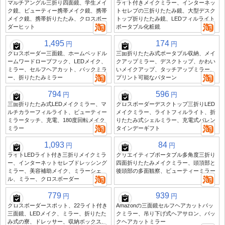
マルチアングル三折り四面鏡、学生メイ
ライト付きメイクミラー、インターネッ
ク鏡、ビューティー携帯メイク鏡、携帯
トセレブの三折りたたみ鏡、大型デスク
メイク鏡、携帯折りたたみ、クロスボー
トップ折りたたみ鏡、LEDフィルライト
ダーヒット
ポータブル化粧鏡
1,495
174
円
円
クロスボーダー三面鏡、ホームベッドル
三面折りたたみ式ポータブル収納、メイ
ームワードローブフック、LEDメイク、
クアップミラー、デスクトップ、かわい
ミラー、セルフヘアカット、バックミラ
いメイクアップ、タッチアップミラー、
ー、折りたたみミラー
プリント可能なパターン
794
596
円
円
三面折りたたみ式LEDメイクミラー、マ
クロスボーダーデスクトップ三折りLED
ルチカラーフィルライト、ビューティー
メイクミラー、ライトフィルライト、折
ミラータッチ、充電、180度回転メイク
りたたみ式シェルミラー、充電式バレン
ミラー
タインデーギフト
1,093
84
円
円
ライトLEDライト付き三折りメイクミラ
クリエイティブポータブル多角度三折り
ー、インターネットセレブドレッシング
四面折りたたみメイクミラー、頭頂部と
ミラー、美容補助メイク、ミラーシェ
後頭部の多面観察、ビューティーミラー
ル、ミラー、クロスボーダー
779
939
円
円
クロスボーダースポット、22ライト付き
Amazonの三面鏡セルフヘアカットバッ
三面鏡、LEDメイク、ミラー、折りたた
クミラー、吊り下げ式ヘアサロン、バッ
み式の寮、ドレッサー、収納ボックス、
クヘアカットミラー