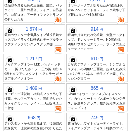
後頭部を見るための三面鏡、髪型、バッ
ミラーポータブル折りたたみ3面鏡剃り
クミラー、屋外の屋台、メイク、自己染
セルフヘアカットセットメイク鏡吊り下
色、白髪抜き、アーティファクトランプ
げ鏡(スタンド付き3面鏡)
の折りたたみ
1,674
914
円
円
義武カウンター小道具タイプ近視眼鏡デ
韓国の折りたたみ化粧鏡、大型デスクト
ィスプレイラック回転式丸テーブルラッ
ップ、ドレッサーミラー、HD三面鏡、
クブティックサングラスグラス棚
四角いプリンセスミラー、ポータブルビ
ューティーミラー
1,217
610
円
円
メイクアップミラー LED バックヘッド
日本のデスクトップミラー、シンプルな
カット 折りたたみミラー 三つ折り鏡 36
スタイルの四角い三面鏡、折りたたみ式
0度セルフアシスタント ヘアミラー ポー
のパノラマパネル、学生メイク鏡、ドレ
タブルメイクミラー
ッシングミラー
1,489
865
円
円
リアビュー理髪鏡、格納式フック吊り下
Cinalliアイウェアディスプレイスタン
げ鏡、セルフヘアカット、三面折りたた
ド、カウンタートップスポーツサングラ
みメイクミラー、ライトLED三折りミラ
ス、多層サングラス、屋外用光学メガネ
ー付き
ディスプレイ
668
749
円
円
アシスタントから三面鏡まで、後頭部の
超明るいホワイトビューティーライト、
鏡を見て、理髪師の鏡を自分で折りたた
メイクアップアーティスト特製のフィル