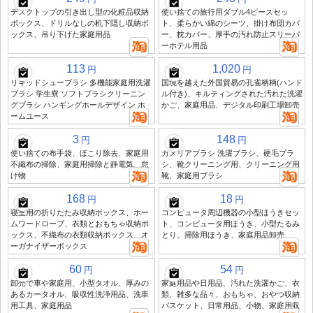
デスクトップの引き出し型の化粧品収納
使い捨ての旅行用ダブル4ピースセッ
ボックス、ドリルなしの机下隠し収納ボ
ト、柔らかい綿のシーツ、掛け布団カバ
ックス、吊り下げた家庭用品
ー、枕カバー、厚手の汚れ防止スリーパ
ーホテル用品
113
1,020
円
円
リキッドシューブラシ 多機能家庭用洗濯
国境を越えた外国貿易の孔雀柄柄(ハンド
ブラシ 学生寮 ソフトブラシクリーニン
ル付き)、キルティングされた汚れた洗濯
グブラシ ハンギングホールデザイン ホ
かご、家庭用品、デジタル印刷工場卸売
ームユース
3
148
円
円
使い捨ての布手袋、ほこり除去、家庭用
カメリアブラシ 洗濯ブラシ、硬毛ブラ
不織布の掃除、家庭用掃除と静電気、怠
シ、靴クリーニング用、クリーニング用
け物
靴、家庭用ブラシ
168
18
円
円
寝室用の折りたたみ収納ボックス、ホー
コンピュータ周辺機器の小型ほうきセッ
ムワードローブ、衣類とおもちゃ収納ボ
ト、コンピュータ用ほうき、小型たるみ
ックス、不織布の衣類収納ボックス、オ
とり、掃除用ほうき、家庭用品卸売
ーガナイザーボックス
60
54
円
円
卸売で車や家庭用、小型タオル、厚みの
家庭用品や日用品、汚れた洗濯かご、衣
あるカータオル、吸収性洗浄用品、洗車
類、雑多な品々、おもちゃ、おやつ収納
用工具、家庭用品
バスケット、日常用品、小物、家庭用収