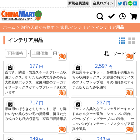
新規会員登録
会員ログイン
ホーム
>
淘宝/天猫から探す
>
家具/インテリア
>
インテリア用品
インテリア用品
-
円
177
2,597
円
円
蓋付き、防湿・防湿スチールフレーム収
家庭用キャビネット、多機能子供用おも
納ボックス、折りたたみ式で厚みのある
ちゃ収納ボックス、大容量の特大サイズ
大型収納ボックス、家庭用寮のオーガナ
のフリップトップ服、その他雑多なアイ
イザーボックスがアップグレードされて
テム折りたたみ収納箱
います
717
237
円
円
家庭用のほうきとちりセット、ほこり漏
フランス古典的なアロマセラピーキャン
れのない柔らかい毛の掃除機、折りたた
ドルホルダーの装飾、ショップの装飾、
み式の立ち収納必需品、家庭用掃除用品
バーのダイニングテーブルの装飾、ヨー
ロッパのヴィンテージ・ノスタルジア写
真小道具
249
243
円
円