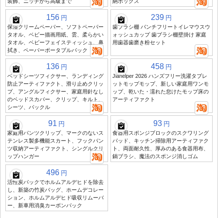
装飾、ニッチから高級まで
納ボックス
156
239
円
円
保湿クリームペーパー、ソフトペーパー
歯ブラシ棚 パンチフリートイレマウスウ
タオル、ベビー描画用紙、雲、柔らかい
ォッシュカップ 歯ブラシ棚壁掛け 家庭
タオル、ベビーフェイスティッシュ、鼻
用歯器歯磨き粉セット
拭き、ペーパーポータブルパック
136
458
円
円
ベッドシーツフィクサー、ランディング
Jiahelper 2026 ハンズフリー洗濯タブレ
防止アーティファクト、滑り止めクリッ
ットモップモップ、新しい家庭用ワンモ
プ、アングルフィクサー、家庭用針なし
ップ、乾いた・濡れた怠けたモップ床の
のベッドスカバー、クリップ、キルト、
アーティファクト
シーツ、バックル
91
93
円
円
家庭用パンツクリップ、マークのないス
食器用スポンジブロックのスクワリング
テンレス製多機能スカート、フックパン
パッド、キッチン掃除用アーティファク
ツ収納アーティファクト、シングルクリ
ト、両面耐久性、厚みのある食器用布、
ップハンガー
鍋ブラシ、魔法のスポンジ消しゴム
496
円
活性炭パックでホルムアルデヒドを除去
し、新築の竹炭バッグ、ホームデコレー
ション、ホルムアルデヒド吸収リムーバ
ー、新車用消臭カーボンパック