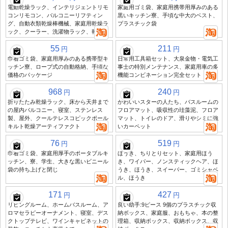
電動乾燥ラック、インテリジェントリモ
家庭用ゴミ袋、家庭用携帯用厚みのある
コンリモコン、バルコニーリフティン
黒いキッチン寮、手頃な中大のベスト、
グ、自動衣類乾燥棒機械、家庭用乾燥ラ
プラスチック袋
ック、クーラー、洗濯物ラック、乾燥棒
55
211
円
円
巾着ゴミ袋、家庭用厚みのある携帯型キ
日常用工具箱セット、大泉金物・電気工
ッチン寮、ロープ式の自動格納、手頃な
事士の特別メンテナンス、家庭用車の多
価格のパッケージ
機能コンビネーション完全セット
968
240
円
円
折りたたみ乾燥ラック、床から天井まで
かわいいスターの人たち、バスルームの
の屋内バルコニー、寝室、ステンレス
フロアマット、吸収性の珪藻泥、フロア
製、屋外、クールテレスコピックポール
マット、トイレのドア、滑りやシミに強
キルト乾燥アーティファクト
いカーペット
76
519
円
円
巾着ゴミ袋、家庭用厚手のポータブルキ
ほうき、ちりとりセット、家庭用ほう
ッチン、寮、学生、大きな黒いビニール
き、ワイパー、ノンスティックヘア、ほ
袋の持ち上げと閉じ
うき、ほうき、スイーパー、ゴミシャベ
ル、ほうき
171
427
円
円
リビングルーム、ホームバスルーム、ア
良い助手:9ピース 9個のプラスチック収
ロマセラピーオーナメント、寝室、デス
納ボックス、家庭服、おもちゃ、本の整
クトップテレビ、ワインキャビネットの
理箱、収納ボックス、収納ボックス、収