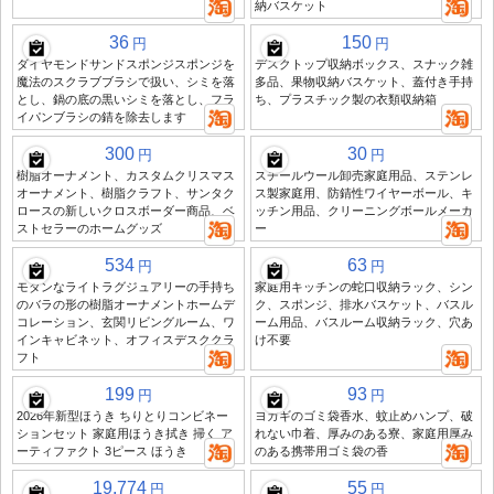
納バスケット
36
150
円
円
ダイヤモンドサンドスポンジスポンジを
デスクトップ収納ボックス、スナック雑
魔法のスクラブブラシで扱い、シミを落
多品、果物収納バスケット、蓋付き手持
とし、鍋の底の黒いシミを落とし、フラ
ち、プラスチック製の衣類収納箱
イパンブラシの錆を除去します
300
30
円
円
樹脂オーナメント、カスタムクリスマス
スチールウール卸売家庭用品、ステンレ
オーナメント、樹脂クラフト、サンタク
ス製家庭用、防錆性ワイヤーボール、キ
ロースの新しいクロスボーダー商品、ベ
ッチン用品、クリーニングボールメーカ
ストセラーのホームグッズ
ー
534
63
円
円
モダンなライトラグジュアリーの手持ち
家庭用キッチンの蛇口収納ラック、シン
のバラの形の樹脂オーナメントホームデ
ク、スポンジ、排水バスケット、バスル
コレーション、玄関リビングルーム、ワ
ーム用品、バスルーム収納ラック、穴あ
インキャビネット、オフィスデスククラ
け不要
フト
199
93
円
円
2026年新型ほうき ちりとりコンビネー
ヨガギのゴミ袋香水、蚊止めハンプ、破
ションセット 家庭用ほうき拭き 掃く ア
れない巾着、厚みのある寮、家庭用厚み
ーティファクト 3ピース ほうき
のある携帯用ゴミ袋の香
19,774
55
円
円