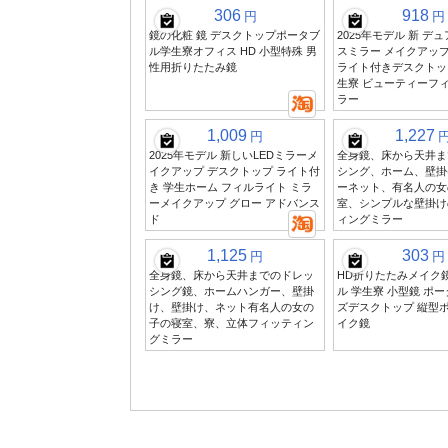
306
918
円
円
鏡の化粧 鏡 デスクトップポータブ
2025年モデル 新 デ
ル学生寮オフィス HD 小型特殊 男
スミラー メイクアップ
性用折りたたみ鏡
ライト付きデスクトップ
生寮 ビューティーフ
ラー
1,009
1,227
円
2025年モデル 新しいLEDミラーメ
全身鏡、床から天井ま
イクアップ デスクトップ ライト付
シング、ホーム、壁掛
き 学生ホーム フィルライト ミラ
ーネット、有名人の女
ーメイクアップ グロー アドバンス
室、シンプルな壁掛け
ド
ィングミラー
1,125
303
円
円
全身鏡、床から天井までのドレッ
HD折りたたみメイク鏡
シング鏡、ホームハンガー、壁掛
ル 学生寮 小型鏡 ポ
け、壁掛け、ネット有名人の女の
ズデスクトップ 縦型
子の寝室、寮、立体フィッティン
イク鏡
グミラー