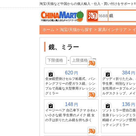
淘宝/天猫など中国からの個人輸入・仕入・買い付けをサポート!!
ホーム
>
淘宝/天猫から探す
>
家具/インテリア
>
鏡、ミラー
-
円
620
384
円
円
全身鏡壁掛けセルフ粘着式、パン
グッディ折りたたみ、
チングフリーの壁ガラス鏡、シン
学生寮、特別なドレッ
プルで高級な大型寮用ドレッシン
女性用ポータブルメン
グミラー
ルデスクトップ、メイ
148
136
円
円
イージーベア 自己卑下クマ かわい
ソフトミラー壁自己接
い小さな鏡 学生寮のメイク 鏡 女
全身ドレッシングミラ
の子は折りたたみ鏡を持ち歩く
精細イメージング壁用
ッティングミラー