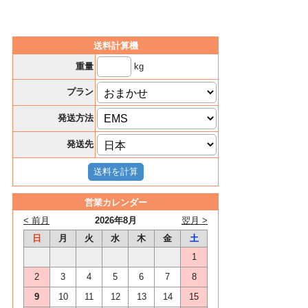
送料計算機
kg
重量
プラン
発送方法
発送先
営業カレンダー
< 前月
2026年8月
翌月 >
日
月
火
水
木
金
土
1
2
3
4
5
6
7
8
9
10
11
12
13
14
15