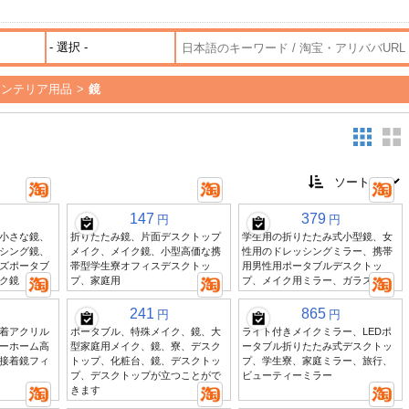
インテリア用品
>
鏡
147
379
円
円
小さな鏡、
折りたたみ鏡、片面デスクトップ
学生用の折りたたみ式小型鏡、女
シング鏡、
メイク、メイク鏡、小型高価な携
性用のドレッシングミラー、携帯
ズポータブ
帯型学生寮オフィスデスクトッ
用男性用ポータブルデスクトッ
ク鏡
プ、家庭用
プ、メイク用ミラー、ガラス寮用
241
865
円
円
着アクリル
ポータブル、特殊メイク、鏡、大
ライト付きメイクミラー、LEDポ
ーホーム高
型家庭用メイク、鏡、寮、デスク
ータブル折りたたみ式デスクトッ
接着鏡フィ
トップ、化粧台、鏡、デスクトッ
プ、学生寮、家庭ミラー、旅行、
プ、デスクトップが立つことがで
ビューティーミラー
きます