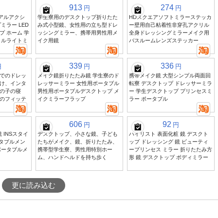
913
274
円
円
ュアルアクシ
学生寮用のデスクトップ折りたた
HDスクエアソフトミラーステッカ
ミラー LED
み式小型鏡、女性用の立ち型ドレ
ー壁用自己粘着性非穿孔アクリル
 ホーム 学
ッシングミラー、携帯用男性用メ
全身ドレッシングミラーメイク用
ィルライトミ
イク用鏡
バスルームレンズステッカー
339
336
円
円
円
でのドレッ
メイク鏡折りたたみ鏡 学生寮のド
携帯メイク鏡 大型シンプル両面回
け、インタ
レッサーミラー 女性用ポータブル
転寮 デスクトップ ドレッサーミラ
の子の寝
男性用ポータブルデスクトップ メ
ー 学生デスクトップ プリンセスミ
のフィッテ
イクミラーフラップ
ラー ポータブル
606
92
円
円
 INSスタイ
デスクトップ、小さな鏡、子ども
ハイリスト 表面化粧 鏡 デスクト
ータブルメン
たちがメイク、鏡、折りたたみ、
ップ ドレッシング 鏡 ビューティ
ポータブルメ
携帯型学生寮、男性用特別ホー
ープリンセス ミラー 折りたたみ方
ム、ハンドヘルドを持ち歩く
形 鏡 デスクトップ ボディミラー
更に読み込む