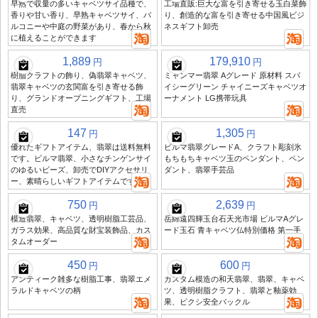
早熟で収量の多いキャベツサイ品種で、
工場直販:巨大な富を引き寄せる玉白菜飾
香りや甘い香り、早熟キャベツサイ、バ
り、創造的な富を引き寄せる中国風ビジ
ルコニーや中庭の野菜があり、春から秋
ネスギフト卸売
に植えることができます
1,889
179,910
円
円
樹脂クラフトの飾り、偽翡翠キャベツ、
ミャンマー翡翠 Aグレード 原材料 スパ
翡翠キャベツの玄関富を引き寄せる飾
イシーグリーン チャイニーズキャベツオ
り、グランドオープニングギフト、工場
ーナメント LG携帯玩具
直売
147
1,305
円
円
優れたギフトアイテム、翡翠は送料無料
ビルマ翡翠グレードA、クラフト彫刻氷
です。ビルマ翡翠、小さなチンゲンサイ
もちもちキャベツ玉のペンダント、ペン
のゆるいビーズ、卸売でDIYアクセサリ
ダント、翡翠手芸品
ー、素晴らしいギフトアイテムです
750
2,639
円
円
模造翡翠、キャベツ、透明樹脂工芸品、
岳綿遠四輝玉台石天光市場 ビルマAグレ
ガラス効果、高品質な財宝装飾品、カス
ード玉石 青キャベツ仏特別価格 第一手
タムオーダー
450
600
円
円
アンティーク雑多な樹脂工事、翡翠エメ
カスタム模造の和天翡翠、翡翠、キャベ
ラルドキャベツの柄
ツ、透明樹脂クラフト、翡翠と釉薬効
果、ピクシ安全バックル