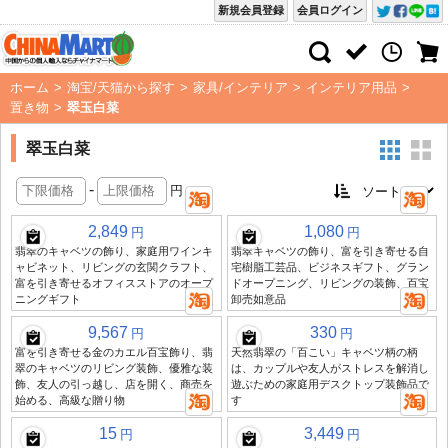
新規会員登録
会員ログイン
ホーム
>
淘宝/天猫から探す
>
家具/インテリア
>
インテリア用品
>
置き物
>
翠玉白菜
翠玉白菜
-
円
2,849
1,080
円
円
翡翠のキャベツの飾り、家庭用ワインキ
翡翠キャベツの飾り、富を引き寄せる自
ャビネット、リビングの玄関クラフト、
宅樹脂工芸品、ビジネスギフト、グラン
富を引き寄せるオフィスストアのオープ
ドオープニング、リビングの装飾、百宝
ニングギフト
卸売如意品
9,567
330
円
円
富を引き寄せる金のカエル百宝飾り、翡
天然翡翠の「百こい」キャベツ柄の柄
翠のキャベツのリビング装飾、優雅な装
は、カップルや友人がストレスを解消し
飾、友人の引っ越し、店を開く、商売を
遊ぶための家庭用デスクトップ装飾品で
始める、高級な贈り物
す
15
3,449
円
円