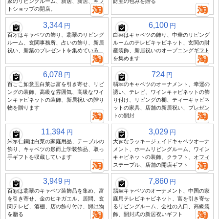
家のリビングルーム、新居、新居、ギフ
財宝の包みを贈る
トショップの開店。
3,344
6,100
円
円
百才はキャベツの飾り、翡翠のリビング
白菜はキャベツの飾り、中華のリビング
ルーム、玄関事務所、占いの飾り、新居
ルームのテレビキャビネット、玄関の財
祝い、新築のプレゼントを集めている
産装飾、新居祝いのオープニングギフト
を集めます
6,078
724
円
円
百ここ如意玉白菜は富を引き寄せ、リビ
翡翠のキャベツのオーナメント、幸運の
ングの装飾、高級な雰囲気、高級なワイ
誘い、テレビ、ワインキャビネットの飾
ンキャビネットの装飾、新居祝いの贈り
り付け、リビングの棚、ティーキャビネ
物を贈ります
ットの家具、店舗の新居祝い、プレゼン
トの開封
11,394
3,029
円
円
朱氷仁銅は白菜の家庭用品、テーブルの
大きなラッキージェイドキャベツオーナ
飾り、キャベツの形而上学装飾品、取っ
メント、ホームリビングルーム、ワイン
手ギフトを収蔵しています
キャビネットの装飾、クラフト、オフィ
ステーブル、店舗の開店ギフト
3,949
7,860
円
円
百彩は翡翠のキャベツ装飾品を集め、富
翡翠キャベツのオーナメント、中国の家
を引き寄せ、金のヒキガエル、居間、玄
庭用テレビキャビネット、富を引き寄せ
関テレビ、酒棚、店の飾り付け、開け物
るリビングルーム、会社の入口、高級装
を贈る
飾、開封式の新居祝いギフト