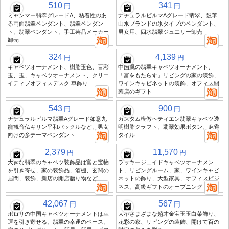
510
341
円
円
ミャンマー翡翠グレードA、粘着性のあ
ナチュラルビルマAグレード翡翠、飄華
る両面翡翠ペンダント、翡翠ペンダン
山水ブランドの氷タイプのペンダント、
ト、翡翠ペンダント、手工芸品メーカー
男女用、四水翡翠ジュエリー卸売
卸売
324
4,139
円
円
キャベツオーナメント、樹脂玉色、百彩
中国風の翡翠キャベツオーナメント、
玉、玉、キャベツオーナメント、クリエ
「富をもたらす」リビングの家の装飾、
イティブオフィスデスク 車飾り
ワインキャビネットの装飾、オフィス開
幕店のギフト
543
900
円
円
ナチュラルビルマ翡翠Aグレード如意九
カスタム模倣ヘティエン翡翠キャベツ透
龍観音仏キリン平和バックルなど、男女
明樹脂クラフト、翡翠効果ボタン、麻雀
向けの多テーマペンダント
タイル
2,379
11,570
円
円
大きな翡翠のキャベツ装飾品は富と宝物
ラッキージェイドキャベツオーナメン
を引き寄せ、家の装飾品、酒棚、玄関の
ト、リビングルーム、家、ワインキャビ
居間、装飾、新店の開店贈り物など
ネットの飾り、大型家具、オフィスビジ
ネス、高級ギフトのオープニング
42,067
567
円
円
ポロリの中国キャベツオーナメントは幸
大小さまざまな趙才金宝玉玉白菜飾り、
運を引き寄せる。翡翠の幸運のベース、
花彩の家、リビングの装飾、開けて百の