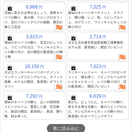
6,968
7,025
円
円
宝物に富を引き寄せましょう。翡翠キャ
翡翠のキャベツオーナメント、クラフ
ベツの飾り、富の神、リビングのオフィ
ト、開け物、レジ、机、リビングルー
ス、店のフロントデスクの装飾、開店の
ム、ボグラック、ワインキャビネットの
飾り工芸品
飾り付け
3,923
2,714
円
円
翡翠のキャベツの飾り、百宝のひょうた
大きな玉白菜百富如意装飾工場事務所、
ん、リビングの入口、ワインキャビネッ
ホテル店、新居祝い、開店プレゼント
トの飾り付け、店の開店の新居祝いの贈
り物
18,150
7,023
円
円
大きなラッキーキャベツオーナメント、
ラッキートレジャー、キャベツのオーナ
ランディングリビングルーム、オフィス
メント、猫を誘う、リビングルームのテ
装飾、ホテルの開店、新居祝いギフトク
レビキャビネット、レジの飾り付け、店
ラフト
の新居祝い、開店プレゼント
7,292
6,629
円
円
翡翠のキャベツの飾り、占いの招待状、
富から、ひょうたん、キャベツの飾り、
リビングルーム、繁栄した家、百宝飾
富を引き寄せる飾り、家のリビングの入
り、新店の開店、新居祝い、新居、贈り
口、テレビのキャビネットの飾り付け、
物、顔を持った
新居祝いのオープニングギフト
更に読み込む