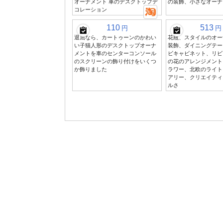
オーナメント 車のデスクトップデ
の装飾、小さなオーナ
コレーション
110
513
円
円
退屈なら、カートゥーンのかわい
花瓶、スタイルのオー
い子猫人形のデスクトップオーナ
装飾、ダイニングテー
メントを車のセンターコンソール
ビキャビネット、リビ
のスクリーンの飾り付けをいくつ
の花のアレンジメント
か飾りました
ラワー、北欧のライト
アリー、クリエイティ
ルさ