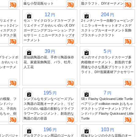
級な小型花瓶セット
脂クラフト、DIYオーナメント
12
204
円
円
リエイティ
モス・マイクロランドスケープ ク
2インチソーラー自動ウェービング
ャット2イン
リエイティブ かわいい白い犬 DIY
ミニラッキーキャットオフィスデ
ィスデスク
ガーデニングデコレーション アク
スクトップカーオーナメント装飾
トデスク装
セサリー ミニカーデスクトップオ
プラスチッククラフト
ーナメント
39
5
円
円
ブラインドボ
景徳鎮陶器の花、手作り陶器保存
モスのマイクロランドスケープ多
 かわいいミ
花、家庭装飾陶芸、バラ、牡丹、
肉植物オーナメント、創造的で多
ロンオーナメ
人工花
用途な小さな黒炭ブリケットスプ
ライト、DIY造園素材アクセサリー
195
7
円
円
の模擬、フ
シンプルなモダンなベビーズブレ
SET Flashy Quicksand Little Turtle
ンドバッ
ス陶器の花瓶オーナメント、リビ
ペアリング collision resin おもちゃ
ス、子供向
ングの白い磁器の新鮮なドライフ
デスクトップオーナメントブライ
もちゃ、樹
ラワーアレンジメント、創造的な
ンドバッグ Flashy Quicksand Little
陶器の花の容器
Turtle
196
103
円
円
リングパジャ
デルタアクション周辺のゴールド
模擬オレンジの小さな花瓶のオー