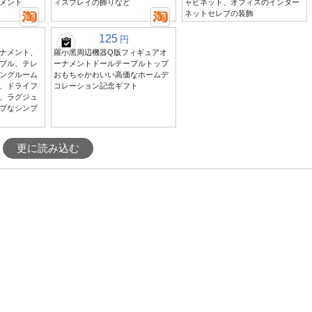
メント
ィスプレイの飾りなど
ャビネット、オフィスのインター
ネットセレブの装飾
125
円
ナメント、
羅小黑周辺機器Q版フィギュアオ
ブル、テレ
ーナメントドールテーブルトップ
ングルーム
おもちゃかわいい高価なホームデ
、ドライフ
コレーション記念ギフト
、ラグジュ
ブなシンプ
更に読み込む