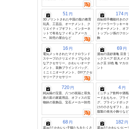
51
174
円
円
3Dプリントされた中国の龍の教育
自動招手機能付きのク
玩具、工芸品、オーナメント、ク
ブソーラーラッキーキ
リエイティブギフト、インターネ
チオーナメント、オフ
ットで有名なフィギュアメーカ
トップレジ係のフロン
ー、卸売の屋台など
飾
16
69
円
円
電気メッキされたマイクロランド
漫画の流砂液亀 豆音 
スケープのクリエイティブな小さ
ックスペア 巨大メイス
なアクセサリー、かわいいオーナ
ルク豆 10色 亀 マカ
メント、装飾ブラインドバッグ、
ント
ミニミニオーナメント、DIYアクセ
サリーアクセサリー
720
4
円
円
純真鍮の宝皿、八つの祝福と双魚
ミニチュア飲料や酒瓶
座の富の家庭用品、オフィスの宝
ードおもちゃ、ブライ
物鉢の装飾品、宝石メーカー卸売
グ、ブラインドボック
けの小さなギフト、お
脂製の発光小飾りなど
68
182
円
円
退屈だ! かわいい子猫たちをたくさ
退屈だ! かわいいヒー