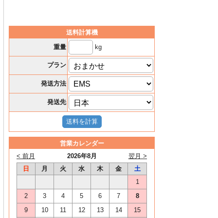
送料計算機
kg
重量
プラン
発送方法
発送先
営業カレンダー
< 前月
2026年8月
翌月 >
日
月
火
水
木
金
土
1
2
3
4
5
6
7
8
9
10
11
12
13
14
15