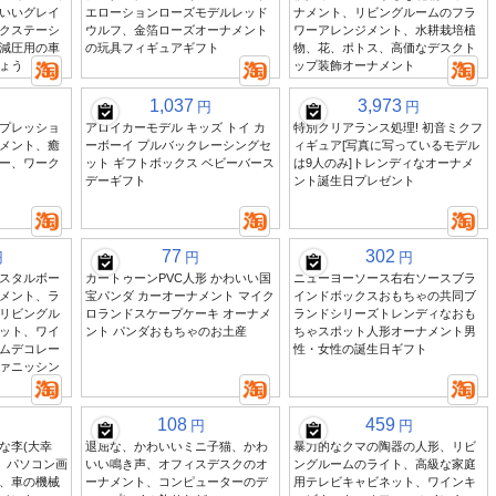
いいグレイ
エローションローズモデルレッド
ナメント、リビングルームのフラ
クステーシ
ウルフ、金箔ローズオーナメント
ワーアレンジメント、水耕栽培植
減圧用の車
の玩具フィギュアギフト
物、花、ポトス、高価なデスクト
ょう
ップ装飾オーナメント
1,037
3,973
円
円
プレッショ
アロイカーモデル キッズ トイ カ
特別クリアランス処理! 初音ミクフ
メント、癒
ーボーイ プルバックレーシングセ
ィギュア[写真に写っているモデル
ー、ワーク
ット ギフトボックス ベビーバース
は9人のみ]トレンディなオーナメ
デーギフト
ント誕生日プレゼント
77
302
円
円
円
スタルボー
カートゥーンPVC人形 かわいい国
ニューヨーソース右右ソースブラ
メント、ラ
宝パンダ カーオーナメント マイク
インドボックスおもちゃの共同ブ
リビングル
ロランドスケープケーキ オーナメ
ランドシリーズトレンディなおも
ット、ワイ
ント パンダおもちゃのお土産
ちゃスポット人形オーナメント男
ムデコレー
性・女性の誕生日ギフト
ァニッシン
108
459
円
円
な李(大幸
退屈な、かわいいミニ子猫、かわ
暴力的なクマの陶器の人形、リビ
い、パソコン画
いい鳴き声、オフィスデスクのオ
ングルームのライト、高級な家庭
、車の機械
ーナメント、コンピューターのデ
用テレビキャビネット、ワインキ