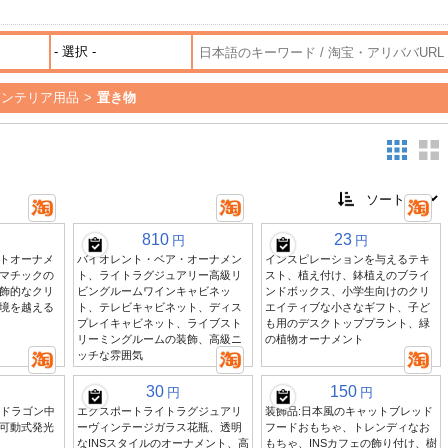
インテリア用品
>
置き物
810
23
円
円
トオーナメ
バイオレント・ベア・オーナメン
インスピレーションを与えるテキ
マチックの
ト、ライトラグジュアリー高級リ
スト、植え付け、鉢植えのブライ
飾的なクリ
ビングルームワインキャビネッ
ンドボックス、小学生向けのクリ
境を越える
ト、テレビキャビネット、ディス
エイティブな小さなギフト、子ど
プレイキャビネット、ライブスト
も用のデスクトッププラント、緑
リーミングルームの装飾、高級ニ
の植物オーナメント
ッチな雰囲気
30
150
円
円
トドラゴン中
エクスポートライトラグジュアリ
装飾品:日本風のキャットブレッド
可動式発光
ーヴィンテージガラス花瓶、透明
フードおもちゃ、トレンディなお
なINSスタイルのオーナメント、高
もちゃ、INSカフェの飾り付け、樹