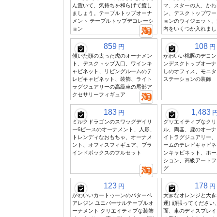
ん置いて、気持ちを和らげて癒し
マ、スターの人、かわ
ましょう。テーブルトップオーナ
ン、デスクトップワー
メント テーブルトップデコレーシ
ョンのウィジェット、
ョン
内をいくつか入れまし
859
108
円
円
傾いた頭の太った虎のオーナメン
かわいい桃豚のデコン
ト、デスクトップ入口、ワインキ
ンデスクトップオーナ
ャビネット、リビングルームのテ
しのオフィス、モニタ
レビキャビネット、装飾、ライト
ステーションの装飾
ラグジュアリーの高級車の尾部ア
クセサリーフィギュア
183
1,483
円
ミルクドラゴンのスワッグデイリ
クリエイティブなクリ
ー6ピースのオーナメント、人形、
ル、陶器、鹿のオーナ
トレンディなおもちゃ、オーナメ
イトラグジュアリー、
ント、オフィスフィギュア、ブラ
ームのテレビキャビネ
インドボックスのフルセット
ンキャビネット、ホー
ション、高級アートフ
グ
123
178
円
円
かわいいカートゥーンのバターベ
大きなオレンジと大き
アレジン ユニバーサルテーブルオ
運) 頑張ってくださ
ーナメント クリエイティブな装飾
面、車のディスプレイ