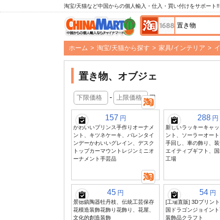
淘宝/天猫など中国からの個人輸入・仕入・買い付けをサポート!!
ホーム
>
淘宝/天猫から探す
>
家具/インテリア
>
置き物、オブジェ
-
円
157
288
円
円
かわいいプリンス手作りオーナメ
新しいラッキーキャッ
ント、キツネケーキ、バレンタイ
ント、ソーラーオート
ンデーかわいいグレイン、デスク
手回し、車の飾り、装
トップカーマウントレジンミニオ
エイティブギフト、国
ーナメント手芸品
工場
45
54
円
円
景徳鎮陶器牡丹枝、伝統工芸保存
[工場直販] 3Dプリン
花模造装飾花飾り花飾り、花屋、
国ドラゴンジョイント
文化的創造装飾
装飾品クラフト