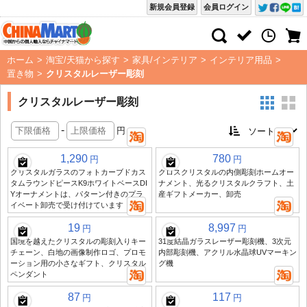
新規会員登録
会員ログイン
ホーム
>
淘宝/天猫から探す
>
家具/インテリア
>
インテリア用品
>
置き物
>
クリスタルレーザー彫刻
クリスタルレーザー彫刻
-
円
1,290
780
円
円
クリスタルガラスのフォトカーブドカス
クロスクリスタルの内側彫刻ホームオー
タムラウンドピースK9ホワイトベースDI
ナメント、光るクリスタルクラフト、土
Yオーナメントは、パターン付きのプラ
産ギフトメーカー、卸売
イベート卸売で受け付けています
19
8,997
円
円
国境を越えたクリスタルの彫刻入りキー
31度結晶ガラスレーザー彫刻機、3次元
チェーン、白地の画像制作ロゴ、プロモ
内部彫刻機、アクリル水晶球UVマーキン
ーション用の小さなギフト、クリスタル
グ機
ペンダント
87
117
円
円