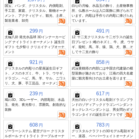
国宝、パンダ、クリスタル、内側彫刻、
白心の月輪、水晶玉の飾り、土産物事務
手工芸、家庭、クリスタル、動物オーナ
所、仏教ホールは入口装飾に捧げられて
メント、アクティビティ、観光、土産、
います。内彫は手作りの内彫に捧げられ
製造業者、卸売
ています。
299
491
円
円
太極八卦 発光水晶球 3Dインナーカービ
12. 十二支クリスタル 十二ガラスの誕生
ング ナイトライトオーナメント 誕生日
日プレゼント:雌のネズミ、牛、虎、ウサ
ギフト 七夕祭り クリエイティブオーナ
ギ、龍蛇、馬、羊、猿、鶏、犬、豚、そ
メント
して十二支の飾り
921
858
円
円
クリスタルの内彫りの星座誕生日ギフ
武漢黄鶴塔の内部には中国古代建築の模
ト、メスのネズミ、牛、トラ、ウサギ、
型装飾が施されており、江南の四大名建
ドラゴン、ヘビ、馬、羊、サル、ニワト
築に観光客向けのお土産を送ります
リ、犬、豚、手工芸品、オーナメント
239
617
円
円
鳩の3D、3Dレーザー、内部彫刻、水晶
天然の白いクリスタル彫刻ドラゴンブラ
玉、発光、夜光祭り、雰囲気、創造的な
ンドのゾディアックドラゴンペンダント
装飾
ネックレスペンダントは、男女問わずド
ラゴンタイドの誕生日ギフトです
608
783
円
円
ソーラーシステム 星空グロー クリスタ
クリスタルクラフトの3Dモデル彫刻ギタ
ルボール ナイトライト テーブルオーナ
ー、楽器、ペーパーウェイトオーナメン