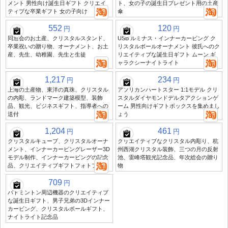
メント 男性向け誕生日ギフト クリエイ
ト、女の子の誕生日プレゼント用の土産
ティブな卒業ギフト 女の子向け
傘
552
120
円
円
同窓会のお土産、クリスタルスタンド、
USB ルミナス・インナーカービング ク
卒業祝いの贈り物、オーナメント、お土
リスタルボールオーナメント 彼氏へのク
産、先生、幼稚園、先生と生徒
リエイティブな誕生日ギフト ムーン ギ
ャラクシーナイトライト
1,217
234
円
円
上海の土産物、東洋の真珠、クリスタル
アフリカンハートスター 1:1モデル クリ
の内彫、ランドマーク建築模型、装飾
スタルダイヤモンドデルタアクションゲ
品、観光、ビジネスギフト、指導者への
ーム 男性向けギフトボックスを集めまし
送付
ょう
1,204
461
円
円
クリスタルキューブ、クリスタルオーナ
クリエイティブなクリスタル内彫り、杭
メント、インナーカービングレーザー3D
州西湖クリスタル装飾、三つの月の反射
モデル制作、インナーカービングの記念
池、雷峰塔観光記念品、年次総会の贈り
品、クリエイティブギフトフォトフォト
物
709
円
バドミントン周辺機器のクリエイティブ
な誕生日ギフト、男子兄弟の3Dインナー
カービング、クリスタルボールギフト、
ナイトライト記念品