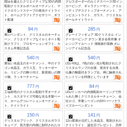
国境を越えたクリエイティブな3Dの内部
クロスボーダーのルミナスベース3Dイン
彫刻クリスタルボールオーナメント、マ
カービング、ギャラクシーサン、クリエ
イクロランドスケープの発光ナイトライ
イティブデスクトップオーナメント、ア
ト、ホームクラフトアクセサリー、ギフ
ンビエントライト、ガラス、クリスタル
ト配達
ボールナイトライト
94
285
円
円
車のペンダント、クリスタルのキーチェ
グレートフィギュア 3Dクリスタル イン
ーン、クリエイティブなイルミネート彫
ナーカービング タウン 若き会長肖像 オ
刻クラフト、プロモーションギフト、カ
レンジアイルヘッド 湖南旅行装飾 オレ
スタム卒業記念品
ンジアイル記念品
540
540
円
円
黄色い水晶玉のオーナメント、中のドラ
LED K9は、7色の白い光が彫刻されたク
ゴン水晶玉、ガラス玉、ラッキーボー
リスタルランプの台座、発光する台座、
ル、リビングの飾り付け、新居祝いの贈
仏像の釉面付きランプ台、禅に触発され
り物、ラッキーチャーム
たシトリンを特徴としています
777
84
円
円
工場卸売のクリスタル彫刻十字オーナメ
LEDインカーの内側彫刻キーリングで作
ント、カスタマイズ可能な光る木製ベー
られた輝くクリスタルキーチェーン、会
ス、ホームデコレーションオーナメン
社ロゴ、卒業シーズンのDIYパーソナラ
ト、ナイトライト
イズカーペンダント
150
141
円
円
クリスタルブリック、クリスタルガラス
12の星座が点灯した水晶玉、彫刻された
キューブ、長方形の内側に刻印されたロ
ナイトライト、誕生日プレゼント、天秤