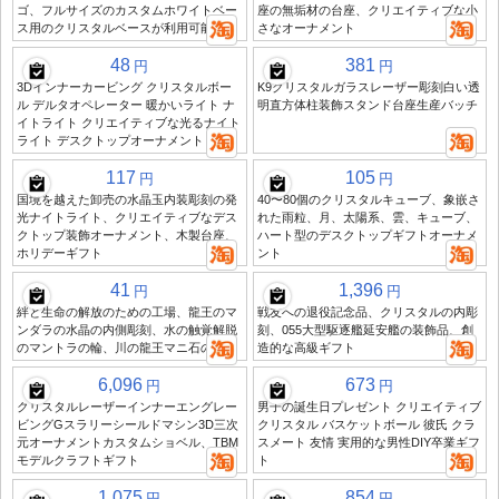
ゴ、フルサイズのカスタムホワイトベー
座の無垢材の台座、クリエイティブな小
ス用のクリスタルベースが利用可能です
さなオーナメント
48
381
円
円
3Dインナーカービング クリスタルボー
K9クリスタルガラスレーザー彫刻白い透
ル デルタオペレーター 暖かいライト ナ
明直方体柱装飾スタンド台座生産バッチ
イトライト クリエイティブな光るナイト
ライト デスクトップオーナメント
117
105
円
円
国境を越えた卸売の水晶玉内装彫刻の発
40〜80個のクリスタルキューブ、象嵌さ
光ナイトライト、クリエイティブなデス
れた雨粒、月、太陽系、雲、キューブ、
クトップ装飾オーナメント、木製台座、
ハート型のデスクトップギフトオーナメ
ホリデーギフト
ント
41
1,396
円
円
絆と生命の解放のための工場、龍王のマ
戦友への退役記念品、クリスタルの内彫
ンダラの水晶の内側彫刻、水の触覚解脱
刻、055大型駆逐艦延安艦の装飾品、創
のマントラの輪、川の龍王マニ石の供物
造的な高級ギフト
6,096
673
円
円
クリスタルレーザーインナーエングレー
男子の誕生日プレゼント クリエイティブ
ビングGスラリーシールドマシン3D三次
クリスタル バスケットボール 彼氏 クラ
元オーナメントカスタムショベル、TBM
スメート 友情 実用的な男性DIY卒業ギフ
モデルクラフトギフト
ト
1,075
854
円
円