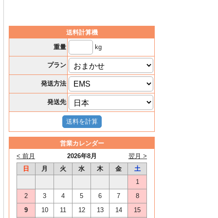
送料計算機
kg
重量
プラン
発送方法
発送先
営業カレンダー
< 前月
2026年8月
翌月 >
日
月
火
水
木
金
土
1
2
3
4
5
6
7
8
9
10
11
12
13
14
15