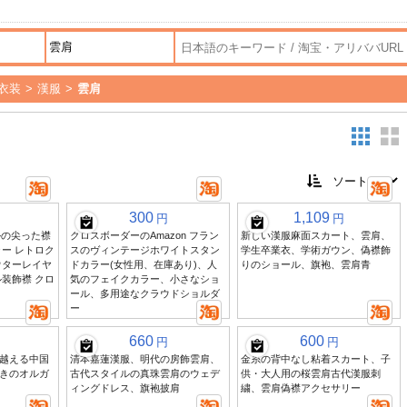
衣装
>
漢服
>
雲肩
300
1,109
円
円
ルの尖った襟
クロスボーダーのAmazon フラン
新しい漢服麻面スカート、雲肩、
ー レトロク
スのヴィンテージホワイトスタン
学生卒業衣、学術ガウン、偽襟飾
ウターレイヤ
ドカラー(女性用、在庫あり)、人
りのショール、旗袍、雲肩青
装飾襟 クロ
気のフェイクカラー、小さなショ
ール、多用途なクラウドショルダ
ー
660
600
円
円
越える中国
清本嘉蓮漢服、明代の房飾雲肩、
金糸の背中なし粘着スカート、子
きのオルガ
古代スタイルの真珠雲肩のウェデ
供・大人用の桜雲肩古代漢服刺
ィングドレス、旗袍披肩
繍、雲肩偽襟アクセサリー