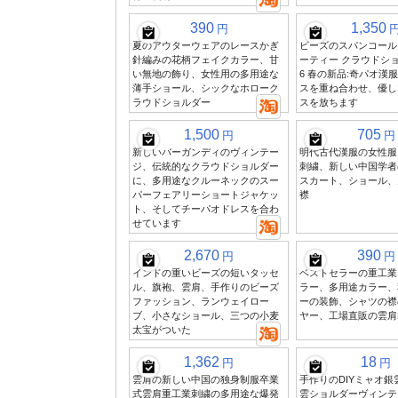
390
1,350
円
夏のアウターウェアのレースかぎ
ビーズのスパンコール
針編みの花柄フェイクカラー、甘
ーティー クラウドショ
い無地の飾り、女性用の多用途な
6 春の新品:奇パオ漢
薄手ショール、シックなホローク
スを重ね合わせ、優し
ラウドショルダー
スを放ちます
1,500
705
円
円
新しいバーガンディのヴィンテー
明代古代漢服の女性服
ジ、伝統的なクラウドショルダー
刺繍、新しい中国学者
に、多用途なクルーネックのスー
スカート、ショール、
パーフェアリーショートジャケッ
襟
ト、そしてチーパオドレスを合わ
せています
2,670
390
円
円
インドの重いビーズの短いタッセ
ベストセラーの重工業
ル、旗袍、雲肩、手作りのビーズ
ラー、多用途カラー、
ファッション、ランウェイロー
ーの装飾、シャツの襟
ブ、小さなショール、三つの小麦
ヤー、工場直販の雲肩
太宝がついた
1,362
18
円
円
雲肩の新しい中国の独身制服卒業
手作りのDIYミャオ
式雲肩重工業刺繍の多用途な爆発
雲ショルダーヴィンテ