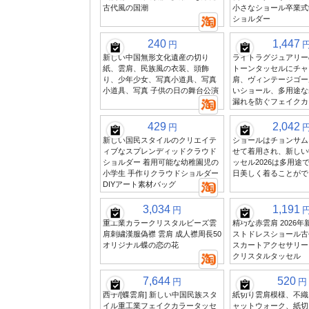
古代風の国潮
小さなショール卒業式
ショルダー
240
1,447
円
新しい中国無形文化遺産の切り
ライトラグジュアリー
紙、雲肩、民族風の衣装、頭飾
トーンタッセルにチャ
り、少年少女、写真小道具、写真
肩、ヴィンテージゴー
小道具、写真 子供の日の舞台公演
いショール、多用途な
漏れを防ぐフェイクカ
429
2,042
円
新しい国民スタイルのクリエイテ
ショールはチョンサム
ィブなスプレンディッドクラウド
せて着用され、新しい
ショルダー 着用可能な幼稚園児の
ッセル2026は多用途
小学生 手作りクラウドショルダー
日美しく着ることがで
DIYアート素材バッグ
3,034
1,191
円
重工業カラークリスタルビーズ雲
精巧な赤雲肩 2026
肩刺繍漢服偽襟 雲肩 成人襟周長50
ストドレスショール古
オリジナル蝶の恋の花
スカートアクセサリー
クリスタルタッセル
7,644
520
円
円
西子/[蝶雲肩] 新しい中国民族スタ
紙切り雲肩模様、不織
イル重工業フェイクカラータッセ
ャットウォーク、紙切