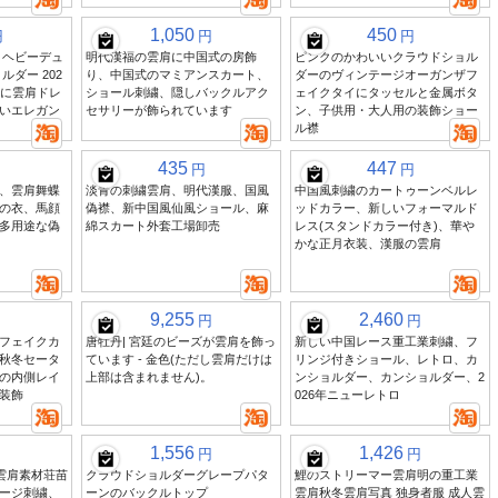
1,050
450
円
円
円
 ヘビーデュ
明代漢福の雲肩に中国式の房飾
ピンクのかわいいクラウドショル
ルダー 202
り、中国式のマミアンスカート、
ダーのヴィンテージオーガンザフ
服に雲肩ドレ
ショール刺繍、隠しバックルアク
ェイクタイにタッセルと金属ボタ
いエレガン
セサリーが飾られています
ン、子供用・大人用の装飾ショー
ル襟
435
447
円
円
、雲肩舞蝶
淡青の刺繍雲肩、明代漢服、国風
中国風刺繍のカートゥーンベルレ
の衣、馬顔
偽襟、新中国風仙風ショール、麻
ッドカラー、新しいフォーマルド
多用途な偽
綿スカート外套工場卸売
レス(スタンドカラー付き)、華や
かな正月衣装、漢服の雲肩
9,255
2,460
円
円
フェイクカ
唐牡丹| 宮廷のビーズが雲肩を飾っ
新しい中国レース重工業刺繍、フ
秋冬セータ
ています - 金色(ただし雲肩だけは
リンジ付きショール、レトロ、カ
の内側レイ
上部は含まれません)。
ンショルダー、カンショルダー、2
装飾
026年ニューレトロ
1,556
1,426
円
円
銀雲肩素材荘苗
クラウドショルダーグレープパタ
鯉のストリーマー雲肩明の重工業
ージ刺繍、
ーンのバックルトップ
雲肩秋冬雲肩写真 独身者服 成人雲