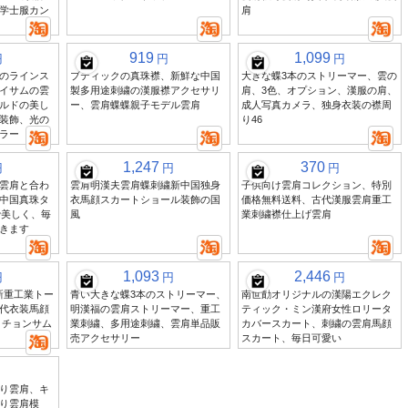
学士服カン
肩
919
1,099
円
円
円
のラインス
ブティックの真珠襟、新鮮な中国
大きな蝶3本のストリーマー、雲の
イサムの雲
製多用途刺繍の漢服襟アクセサリ
肩、3色、オプション、漢服の肩、
ルドの美し
ー、雲肩蝶蝶親子モデル雲肩
成人写真カメラ、独身衣装の襟周
装飾、光の
り46
ラー
1,247
370
円
円
円
雲肩と合わ
雲肩明漢夫雲肩蝶刺繍新中国独身
子供向け雲肩コレクション、特別
中国真珠タ
衣馬顔スカートショール装飾の国
価格無料送料、古代漢服雲肩重工
で美しく、毎
風
業刺繍襟仕上げ雲肩
きます
1,093
2,446
円
円
円
年新重工業トー
青い大きな蝶3本のストリーマー、
南世勣オリジナルの漢陽エクレク
代衣装馬顔
明漢福の雲肩ストリーマー、重工
ティック・ミン漢府女性ロリータ
 チョンサム
業刺繍、多用途刺繍、雲肩単品販
カバースカート、刺繍の雲肩馬顔
売アクセサリー
スカート、毎日可愛い
り雲肩、キ
り雲肩模