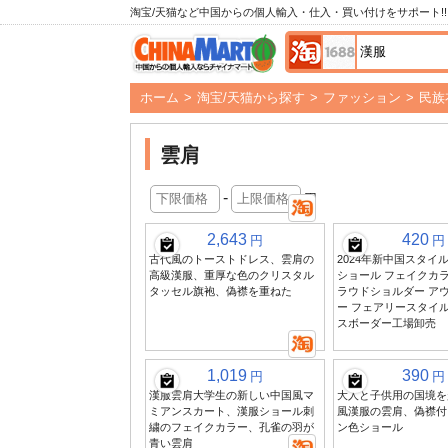
淘宝/天猫など中国からの個人輸入・仕入・買い付けをサポート!!
ホーム
>
淘宝/天猫から探す
>
ファッション
>
民族
雲肩
-
円
2,643
420
円
円
古代風のトーストドレス、雲肩の
2024年新中国スタイ
高級漢服、重厚な色のクリスタル
ショール フェイクカラ
タッセル旗袍、偽襟を重ねた
ラウドショルダー ア
ー フェアリースタイル
スボーダー工場卸売
1,019
390
円
円
漢服雲肩大学生の新しい中国風マ
大人と子供用の国境を
ミアンスカート、漢服ショール刺
風漢服の雲肩、偽襟付
繍のフェイクカラー、孔雀の羽が
ン色ショール
青い雲肩