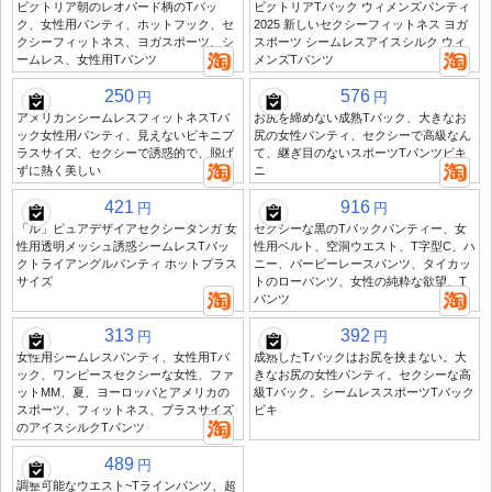
ビクトリア朝のレオパード柄のTバッ
ビクトリアTバック ウィメンズパンティ
ク、女性用パンティ、ホットフック、セ
2025 新しいセクシーフィットネス ヨガ
クシーフィットネス、ヨガスポーツ、シ
スポーツ シームレスアイスシルク ウィ
ームレス、女性用Tパンツ
メンズTパンツ
250
576
円
円
アメリカンシームレスフィットネスTバ
お尻を締めない成熟Tバック、大きなお
ック女性用パンティ、見えないビキニプ
尻の女性パンティ、セクシーで高級なん
ラスサイズ、セクシーで誘惑的で、脱げ
て、継ぎ目のないスポーツTパンツビキ
ずに熱く美しい
ニ
421
916
円
円
「ル」ピュアデザイアセクシータンガ 女
セクシーな黒のTバックパンティー、女
性用透明メッシュ誘惑シームレスTバッ
性用ベルト、空洞ウエスト、T字型C、ハ
クトライアングルパンティ ホットプラス
ニー、バービーレースパンツ、タイカッ
サイズ
トのローパンツ、女性の純粋な欲望、T
パンツ
313
392
円
円
女性用シームレスパンティ、女性用Tバ
成熟したTバックはお尻を挟まない。大
ック、ワンピースセクシーな女性、ファ
きなお尻の女性パンティ。セクシーな高
ットMM、夏、ヨーロッパとアメリカの
級Tバック。シームレススポーツTバック
スポーツ、フィットネス、プラスサイズ
ビキ
のアイスシルクTパンツ
489
円
調整可能なウエスト~Tラインパンツ、超