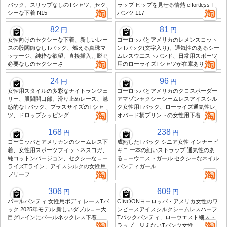
バック、スリップなしのTシャツ、セク
ラップ ヒップを見せる情熱 effortless T
シーな下着 N15
パンツ 117
82
81
円
円
女性向けのセクシーな下着、新しいレー
ヨーロッパとアメリカのレメンスコット
スの股関節なしTバック、燃える真珠マ
ンTバック(文字入り)、通気性のあるシー
ッサージ、純粋な欲望、直接挿入、脱ぐ
ムレスウエストバンド、日常用スポーツ
必要なしのセクシーさ
用のローライズTシャツが在庫あり
24
96
円
円
女性用スタイルの多彩なナイトランジェ
ヨーロッパとアメリカのクロスボーダー
リー、股間開口部、滑り止めレース、魅
アマゾンセクシーシームレスアイスシル
惑的なTバック、プラスサイズのTシャ
ク女性用Tバック、ローライズ通気性レ
ツ、ドロップシッピング
オパード柄プリントの女性用下着
168
238
円
円
ヨーロッパとアメリカンのシームレス下
成熟したTバック シニア女性 インナービ
着、女性用スポーツフィットネスヨガ、
キニ 一本の細いストラップ 通気性のあ
純コットンバージョン、セクシーなロー
るローウエストガール セクシーなネイル
ライズTライン、アイスシルクの女性用
パンティガール
ブリーフ
306
609
円
円
パールパンティ 女性用ボディ レースTバ
CINOONヨーロッパ・アメリカ女性のワ
ック 2025年モデル 新しいダブルロー大
ンピースアイスシルクシームレスハーフ
目グレインにパールネックレス下着
Tバックパンティ、ローウエスト細スト
ラップ、見えないTパンツ女性