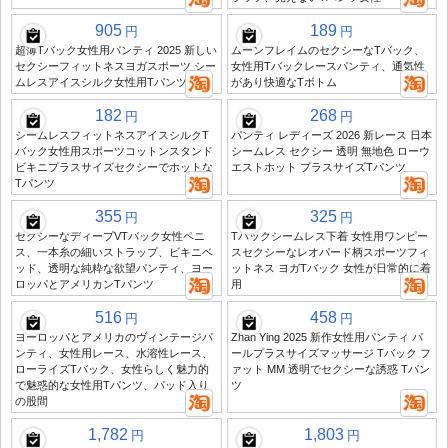
905
189
円
円
超薄Tバック女性用パンティ 2025 新しい
ムーンフレイムのセクシーなTバック、
セクシーフィットネスヨガスポーツ シー
女性用Tバックレースパンティ、通気性
ムレスアイスシルク女性用Tパンツ
があり快適なTボトム
182
268
円
円
シームレスフィットネスアイスシルクT
パンティ レディーズ 2026 新レース 日本
バック女性用スポーツコットンスタンド
シームレス セクシー 透明 無地色 ローウ
ビキニプラスサイズセクシーでホットな
エストホット プラスサイズTパンツ
Tパンツ
355
325
円
円
セクシーなディープVTバック女性ペニ
Tバックシームレス下着 女性用ワンピー
ス、一本糸の細いストラップ、ビキニベ
スセクシーなレオパード柄スポーツフィ
ッド、透明な純粋な欲望パンティ、ヨー
ットネス ヨガTバック 女性が日常的に着
ロッパとアメリカンTパンツ
用
516
458
円
円
ヨーロッパとアメリカのヴィンテージパ
Zhan Ying 2025 新作女性用パンティ パ
ンティ、女性用レース、水溶性レース、
ールプラスサイズマッサージ Tバック フ
ローライズTバック、女性らしく魅力的
ァット MM 透明でセクシーな誘惑 Tパン
で魅惑的な女性用Tパンツ、パッド入り
ツ
の股間
1,782
1,803
円
円