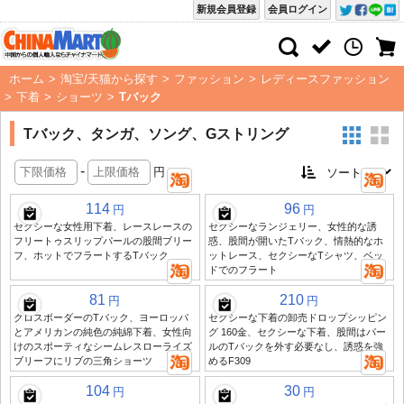
新規会員登録
会員ログイン
ホーム
>
淘宝/天猫から探す
>
ファッション
>
レディースファッション
>
下着
>
ショーツ
>
Tバック
Tバック、タンガ、ソング、Gストリング
-
円
114
96
円
円
セクシーな女性用下着、レースレースの
セクシーなランジェリー、女性的な誘
フリートゥスリップパールの股間ブリー
惑、股間が開いたTバック、情熱的なホ
フ、ホットでフラートするTバック
ットレース、セクシーなTシャツ、ベッ
ドでのフラート
81
210
円
円
クロスボーダーのTバック、ヨーロッパ
セクシーな下着の卸売ドロップシッピン
とアメリカンの純色の純綿下着、女性向
グ 160金、セクシーな下着、股間はパー
けのスポーティなシームレスローライズ
ルのTバックを外す必要なし、誘惑を強
ブリーフにリブの三角ショーツ
めるF309
104
30
円
円