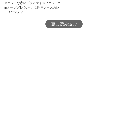
セクシーな赤のプラスサイズファットm
mオープンTバック、女性用レースのレ
ースパンティ
更に読み込む