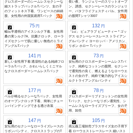
クロスボーダーのシームレスセクシーな
長い夜、ランジェリーのスリットオープ
細ストラップバックルTパンツ、女の子
ン、誘惑、セクシーレースのランジェリ
のフィットネス下着、ワンピースの純綿
ー、バタフライフェスティバル、女性用
股、女性用の外国貿易用Tバック
の股間Tシャツ3007
75
132
円
円
輸出半透明のアイスシルク下着、女性用
「LG」 ピュアラブ ビューティー * ゴッ
桑の実シルク7A、抗菌クロッチ、ローラ
デス セクシーレースレース トライアン
イズセクシーで肌に優しい無色のトライ
グルパンティ ヨーロッパ・アメリカン
アングルTバック
リボン ホロー Tバック
141
73
円
円
新しい女性用下着:透湿性のある純綿フロ
女性用のクロスボーダーシームレスTバ
ーラルTバック、かわいらしくミニマル
ック、純粋なコットンの股間、セクシー
なクロスボーダーシームレスTバック
で通気性の良く、燃えるようなローウエ
ストの女の子、純粋で魅力的なアイスシ
ルクトライアングルパンティ
177
78
円
円
ベルが鳴るセクシーなTバック、女性用
クロスボーダーリブドコットンの女性用
のオープンクロッチ下着、簡単にチェー
Tバック、セクシーなリボン通気性、シ
ンバインディングできる透け衣装
ームレスなローライズブリーフ、女の子
用、卸売
147
105
円
円
女性用のセクシーなローライズレースの
燕北薇工場卸売プラスサイズ女の子用下
リボンパンティ、クロスストラップのT
着 ローウエストレースレース 細いスト