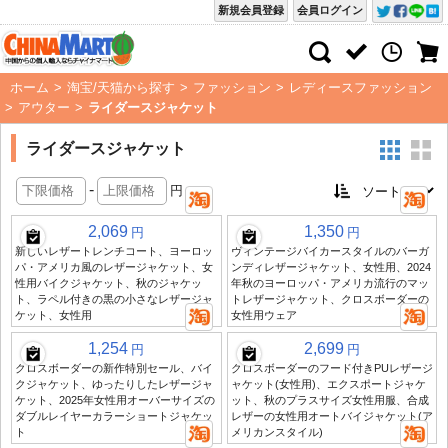
新規会員登録
会員ログイン
ホーム
>
淘宝/天猫から探す
>
ファッション
>
レディースファッション
>
アウター
>
ライダースジャケット
ライダースジャケット
-
円
2,069
1,350
円
円
新しいレザートレンチコート、ヨーロッ
ヴィンテージバイカースタイルのバーガ
パ・アメリカ風のレザージャケット、女
ンディレザージャケット、女性用、2024
性用バイクジャケット、秋のジャケッ
年秋のヨーロッパ・アメリカ流行のマッ
ト、ラペル付きの黒の小さなレザージャ
トレザージャケット、クロスボーダーの
ケット、女性用
女性用ウェア
1,254
2,699
円
円
クロスボーダーの新作特別セール、バイ
クロスボーダーのフード付きPUレザージ
クジャケット、ゆったりしたレザージャ
ャケット(女性用)、エクスポートジャケ
ケット、2025年女性用オーバーサイズの
ット、秋のプラスサイズ女性用服、合成
ダブルレイヤーカラーショートジャケッ
レザーの女性用オートバイジャケット(ア
ト
メリカンスタイル)