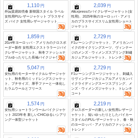
1,110
2,039
円
円
外国貿易卸売春 新韓国スタイル ラペル
AliExpressのバイクレザージャケット(女
女性用PUレザージャケット プラスサイ
性用)、2025年秋のヨーロッパ・アメリ
ズ バイク 女性用レザージャケット
カのプラスサイズスリム女性用ショート
ジャケット
1,859
2,729
円
円
2024年ヨーロッパ・アメリカのクロスボ
F1レーシングジャケット、アメリカンバ
ーダー新作 女性用エクストララージバイ
イクのサイクリングスーツ、ヴィンテー
クレザージャケット、秋冬ファッショナ
ジのメンズ・ウィメンズスプリング刺繍
ブルゆったりした長袖バイクジャケット
カジュアルジャケット、トレンチコート
5,047
2,729
円
円
女性用のモーターサイクルレザージャケ
F1レーシングスーツジャケット、刺繍入
ット、秋冬用のミッドレングスジャケッ
りヴィンテージカジュアルアメリカンバ
ト、プチサイズ、厚手ファーと一体化し
イクライディングスーツスプリング、メ
たラムウールとフリース
ンズ・ウィメンズジャケット、トレンチ
コート
1,574
2,219
円
円
女性用ショートランウールバイクジャケ
クロスボーダーの新しい女性用レザージ
ット 2023年冬 新しいCHICゆるいシアリ
ャケット、短いゆったりとしたバイカー
ング一体型ジャケット
スタイルのPUレザージャケット、春・秋
のヨーロッパ・アメリカのファッション
トレンド