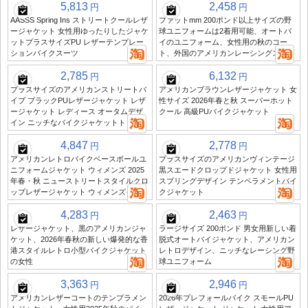
5,813
2,458
円
円
AASSS Spring Ins ストリートクールレザ
ファットmm 200ポンド以上サイズの野
ージャケット 女性用ゆったりしたジャケ
球ユニフォームは2着用可能、オートバ
ットプラスサイズPU レザーテンプレー
イのユニフォーム、女性用の秋のコー
ションバイクスーツ
ト、外国のアメリカンレーシングスーツ
2,785
6,132
円
円
プラスサイズのアメリカンストリートバ
アメリカンブラウンレザージャケット 女
イブ ブラックPUレザージャケット レザ
性サイズ 2026年春と秋 スーパーホット
ージャケット レディース オータムデザ
クール 高級PUバイクジャケット
イン ニッチなバイクジャケットトップ
4,847
2,778
円
円
アメリカンレトロバイクベースボールユ
プラスサイズのアメリカンヴィンテージ
ニフォームジャケット ウィメンズ 2025
黒スエードクロップドジャケット 女性用
年春・秋 ニューストリートスタイルクロ
スプリングデザイン テンペラメントバイ
ップレザージャケット ウィメンズイン
クジャケット
4,283
2,463
円
円
レザージャケット、黒のアメリカンジャ
ラージサイズ 200ポンド 男女用新しい着
ケット、2026年春秋の新しい爆発的な香
脱式オートバイジャケット、アメリカン
港スタイルレトロ小型バイクジャケット
レトロデザイン、ニッチなレーシング野
の女性
球ユニフォーム
3,363
2,946
円
円
アメリカンレザーコートのテンプラメン
2026年プレフォールバイク スモールPU