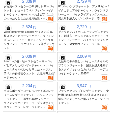
2,309
2,729
円
円
女性用ベストセラーのPU織りレザージャ
F1レーシングジャケット、アメリカンバ
ケット、ショートラペルジッパーバイク
イクカジュアルジャケット、ウインドブ
ジャケット、ヨーロッパおよびアメリカ
レーカー、バイクライディングスーツ、
のゆったりとした女性用輸出トップ
男女用刺繍入りヴィンテージ、春
2,524
2,729
円
円
Wish Motorcycle Leather ウィメンズ 春/
アメリカンバイクF1レーシングジャケッ
秋スタンドカラージャケット、ウィメン
ト、刺繍入りカジュアルジャケット、ウ
ズ スリムフィット カジュアル アメリカ
インドブレーカー、バイクライディング
ンヴィンテージ ヴィンテージ薄手ジャケ
スーツ、男女用ヴィンテージ、春
ット
2,009
2,009
円
円
Amazonの春・秋ベストセラーヨーロッ
女性用の冬の新しいバイカースタイルの
パとアメリカのレザージャケット、バイ
ブラウンジャケット、国境を越え通勤す
カースタイルのゆったりしたトップス、
るスタイリッシュなカジュアルコーデュ
ラペルの伸縮性ウエスト、女性用PUレザ
ロイジャケット、2025年
ージャケット
2,204
3,947
円
円
クロスボーダーヨーロッパサイズのレデ
ブラッククロップドレザージャケット 女
ィースレザージャケット、スリムフィッ
性用 2026年春秋 新しい香港スタイルの
トジャケット、薄手の春/秋ジャケット、
爆発的アメリカン小型バイクスーツPUジ
ウィメンズバイクスーツ、プラスサイズ
ャケット
スタンドカラーレザージャケット