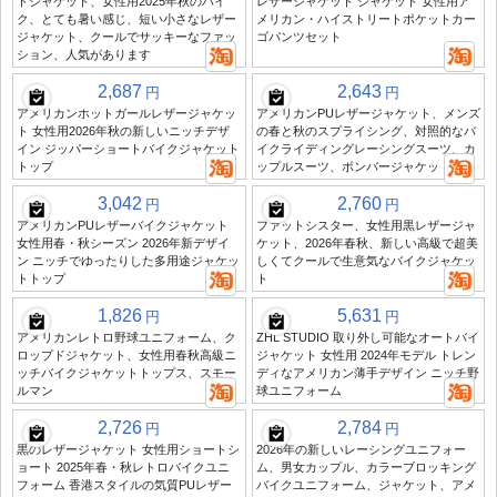
トジャケット、女性用2025年秋のバイ
レザージャケット ジャケット 女性用ア
ク、とても暑い感じ、短い小さなレザー
メリカン・ハイストリートポケットカー
ジャケット、クールでサッキーなファッ
ゴパンツセット
ション、人気があります
2,687
2,643
円
円
アメリカンホットガールレザージャケッ
アメリカンPUレザージャケット、メンズ
ト 女性用2026年秋の新しいニッチデザ
の春と秋のスプライシング、対照的なバ
イン ジッパーショートバイクジャケット
イクライディングレーシングスーツ、カ
トップ
ップルスーツ、ボンバージャケット
3,042
2,760
円
円
アメリカンPUレザーバイクジャケット
ファットシスター、女性用黒レザージャ
女性用春・秋シーズン 2026年新デザイ
ケット、2026年春秋、新しい高級で超美
ン ニッチでゆったりした多用途ジャケッ
しくてクールで生意気なバイクジャケッ
トトップ
ト
1,826
5,631
円
円
アメリカンレトロ野球ユニフォーム、ク
ZHL STUDIO 取り外し可能なオートバイ
ロップドジャケット、女性用春秋高級ニ
ジャケット 女性用 2024年モデル トレン
ッチバイクジャケットトップス、スモー
ディなアメリカン薄手デザイン ニッチ野
ルマン
球ユニフォーム
2,726
2,784
円
円
黒のレザージャケット 女性用ショートシ
2026年の新しいレーシングユニフォー
ョート 2025年春・秋レトロバイクユニ
ム、男女カップル、カラーブロッキング
フォーム 香港スタイルの気質PUレザー
バイクユニフォーム、ジャケット、アメ