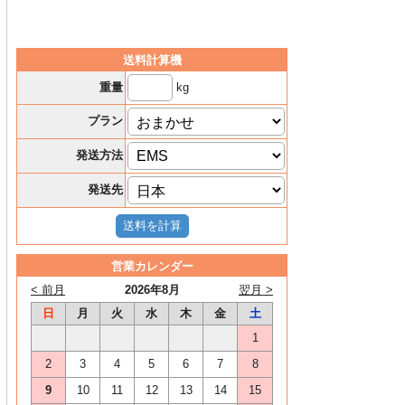
送料計算機
kg
重量
プラン
発送方法
発送先
営業カレンダー
< 前月
2026年8月
翌月 >
日
月
火
水
木
金
土
1
2
3
4
5
6
7
8
9
10
11
12
13
14
15