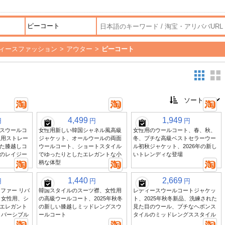
ィースファッション
>
アウター
>
ピーコート
4,499
1,949
円
円
円
スウールコ
女性用新しい韓国シャネル風高級
女性用のウールコート、春、秋、
生用ストレー
ジャケット、オールウールの両面
冬、プチな高級ベストセラーウー
た膝越しコ
ウールコート、ショートスタイル
ル初秋ジャケット、2026年の新し
のレイジー
でゆったりとしたエレガントな小
いトレンディな登場
柄な体型
1,440
2,669
円
円
円
スファー リバ
韓国スタイルのスーツ襟、女性用
レディースウールコートジャケッ
 女性用、シ
の高級ウールコート、2025年秋冬
ト、2025年秋冬新品、洗練された
エレガント
の新しい膝越しミッドレングスウ
見た目のウール、プチなヘボンス
リバーシブル
ールコート
タイルのミッドレングススタイル