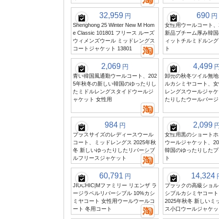
32,959
690
円
円
Shenghong 25 Winter New M Hom
女性用ウールコート、2
e Classic 101801 フリース ルーズ
新品プチーム厚み韓国
ウィメンズウール ミッドレングス
ィットチルミドルング
コートジャケット 13801
ト
2,069
4,499
円
青い韓国風通勤ウールコート、202
卸売の秋冬ツイル無地
5年秋冬の新しい韓国のゆったりし
ルカシミヤコート、女
たミドルレングスタイドウールジ
レングスウールジャケ
ャケット 女性用
たりしたウールバージ
984
2,099
円
プラスサイズのレディースウール
女性用黒のショートホ
コート、ミッドレングス 2025年秋
ウールジャケット、20
冬 新しいゆったりしたリバーシブ
韓国のゆったりしたプ
ルフリースジャケット
ト
60,791
14,324
円
JIUCHIC|Mファミリー リエンザ ラ
ブラックの高級ショル
ージラペルリバーシブル 10%カシ
シブルカシミヤコート
ミヤコート 女性用ウールウールコ
2025年秋冬 新しい
ート 冬用コート
ス小口ウールジャケッ