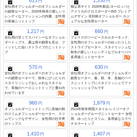
615
1,350
円
円
女性用オフショルダーのオフショルダー
独立系サイト 2026年新品:ヨーロッパと
の鎖骨セーター、2025年秋冬の新しいト
アメリカのクロスボーダーINS プレミア
レンディなファッションの内層、女性用
ムデザイン 非対称オフショルダー カジ
の長袖ニットトップ
ュアルな女性用セーター
1,217
660
円
円
女性用の甘くてスパイシーなオフショル
フェイクのツーピースホルターネック、
ダートップス、夏は肩や鎖骨を見せ、フ
女性用のオフショルダーのゆったりした
ィットした短いストライプのニットトッ
ストライプセーター、スタイリッシュな
プ
秋冬の新しいトレンディなプルオーバー
多用途ニットセーター
570
630
円
円
女性用のオフショルダーのオフショルダ
女性用オフショルダーのオフショルダー
ーの鎖骨セーターで、秋冬にぴったりの
鎖骨セーター、春、秋、冬、長袖のベー
スタイリッシュでおしゃれなスタイル
スニットトップにスタイリッシュでファ
で、長袖のベースニットトップと重ね合
ッショッショブルです
わせています
960
1,979
円
円
オフショルダーニットトップに長袖の秋
2026年秋冬韓国スタイル レイジーオフ
のスリムオフショルダーセーター、スリ
ショルダーグルーヴニットセーター 女性
ムでシックなデザイン、女性用の社交界
用、ゆったりとスリム、多用途なスラウ
のトップス
チカラートップ
1,410
1,407
円
円