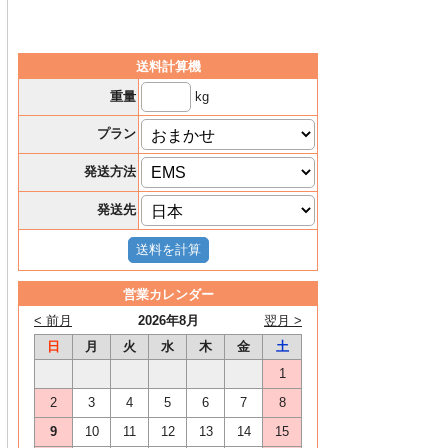
送料計算機
kg
重量
プラン
発送方法
発送先
営業カレンダー
< 前月
2026年8月
翌月 >
日
月
火
水
木
金
土
1
2
3
4
5
6
7
8
9
10
11
12
13
14
15