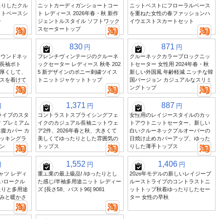
たりしたクル
ニットカーディガンショートコー
ニットベストにフローラルベース
ットベースシ
ト レディース 2026年春・秋 新作
を重ねた女性の春ファッションハ
ー
ジェントルスタイル ソフトワック
イウエストスカートセット
スセータートップ
830
871
円
円
ラウンドネッ
フレンチヴィンテージのクルーネ
クルーネックカラーブロックニッ
長袖ボト
ックセーター レディース 秋冬 202
トセーター 女性用 2024年春・秋
厚くして、
5 新デザインのポニー刺繍ツイス
新しい外国風 年齢軽減 ニッチな韓
スを着けて
トニットジャケットトップ
国バージョン カジュアルなスリミ
ングトップ
1,371
887
円
円
円
トライプのスタ
コントラストスプライシングフェ
女性用のレイジースタイルのカッ
 プレミアム
イクのカジュアル長袖ニットウェ
トアウトニットセーター、新しい
腹カバー カ
ア2件、2026年春と秋、大きくて
白いクルーネックプルオーバーの
ッキングラ
美しくてゆったりとした雰囲気の
日焼け止めカバーアップ、ゆった
ン
トップス
りした薄手トップス
1,552
1,406
円
円
円
ャツ レディ
重工業の最上級品! /ゆったりとし
2026年モデルの新しいレイジーブ
しいロークル
た感じ/半袖多用途ニット レディー
ルーストライプのコントラストニ
たりと多用途
ズ [長さ58、バスト96] 9081
ットトップ秋着ゆったりしたセー
みと暖かさ
ター 女性の早秋