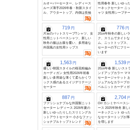
ルオーバーセーター、レディース
性用春冬 新しいゆっ
ルーズ薄手2026年春・秋新スタイ
ーネックセーター ニ
ル、アウタートップ、内側は長袖
ャツ 女性用シープチ
719
776
円
円
片肩のバットスリーブTシャツ、女
2026年秋冬の新しい
性用ニットベースシャツ、新しい
ク、スリムでタイトな
秋冬の服はお腹を覆い、多用途な
ム、ニットトップス、
外国風の女性用トップス
セーターの下にフリー
います
1,563
1,539
円
優しい韓国スタイルの桜花粉編み
2026年春 新しいス
カーディガン 女性用2026年初春
ンドアップカラー ママ
新しい多用途な薄くて柔らかくワ
セータージャケット お
ックス感のあるエイジデリテージ
ジュアルなカラーブロ
セーター
ペルニットカーディガ
887
2,704
円
ファッショナブルな外国製ニット
Orr カシミヤベースシ
セーター レディース 2026年夏の
ース 2025年秋冬 新
新しいゆったりしたスリミングカ
ーネックニット ゆっ
ットアウトセーター 小さなファッ
なセータートップが厚
ショナブルトップトレンド
を増します