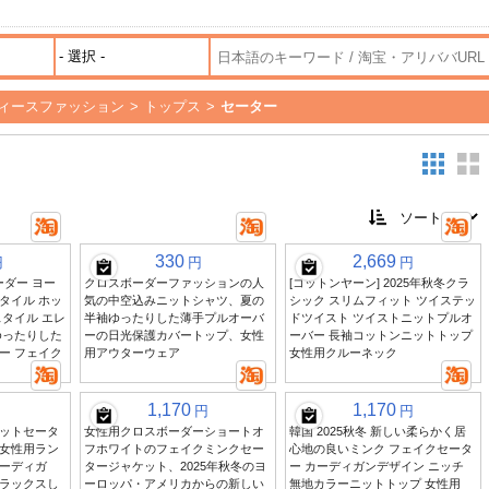
ィースファッション
>
トップス
>
セーター
330
2,669
円
円
円
ーダー ヨー
クロスボーダーファッションの人
[コットンヤーン] 2025年秋冬クラ
タイル ホッ
気の中空込みニットシャツ、夏の
シック スリムフィット ツイステッ
タイル エレ
半袖ゆったりした薄手プルオーバ
ドツイスト ツイストニットプルオ
ゆったりした
ーの日光保護カバートップ、女性
ーバー 長袖コットンニットトップ
ー フェイク
用アウターウェア
女性用クルーネック
1,170
1,170
円
円
ットセータ
女性用クロスボーダーショートオ
韓国 2025秋冬 新しい柔らかく居
女性用ラン
フホワイトのフェイクミンクセー
心地の良いミンク フェイクセータ
ーディガ
タージャケット、2025年秋冬のヨ
ー カーディガンデザイン ニッチ
ラックスし
ーロッパ・アメリカからの新しい
無地カラーニットトップ 女性用