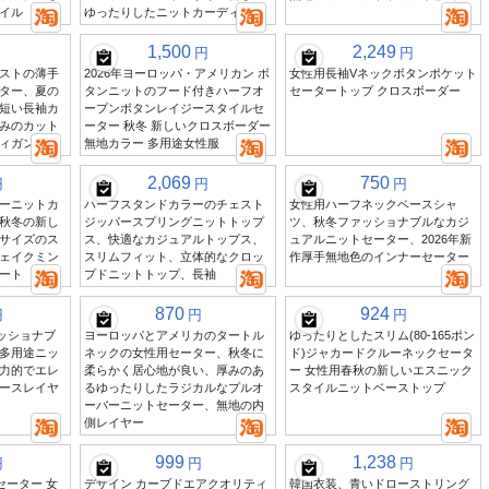
イル
ゆったりしたニットカーディガン
1,500
2,249
円
円
ストの薄手
2026年ヨーロッパ・アメリカン ボ
女性用長袖Vネックボタンポケット
ター、夏の
タンニットのフード付きハーフオ
セータートップ クロスボーダー
短い長袖カ
ープンボタンレイジースタイルセ
みのカット
ーター 秋冬 新しいクロスボーダー
ィガン
無地カラー 多用途女性服
2,069
750
円
円
円
ーニットカ
ハーフスタンドカラーのチェスト
女性用ハーフネックベースシャ
秋冬の新し
ジッパースプリングニットトップ
ツ、秋冬ファッショナブルなカジ
サイズのス
ス、快適なカジュアルトップス、
ュアルニットセーター、2026年新
ェイクミン
スリムフィット、立体的なクロッ
作厚手無地色のインナーセーター
ート
プドニットトップ、長袖
870
924
円
円
円
ァッショナブ
ヨーロッパとアメリカのタートル
ゆったりとしたスリム(80-165ポン
多用途ニッ
ネックの女性用セーター、秋冬に
ド)ジャカードクルーネックセータ
力的でエレ
柔らかく居心地が良い、厚みのあ
ー 女性用春秋の新しいエスニック
ースレイヤ
るゆったりしたラジカルなプルオ
スタイルニットベーストップ
ーバーニットセーター、無地の内
側レイヤー
999
1,238
円
円
円
セーター 女
デザイン カーブドエアクオリティ
韓国衣装、青いドローストリング