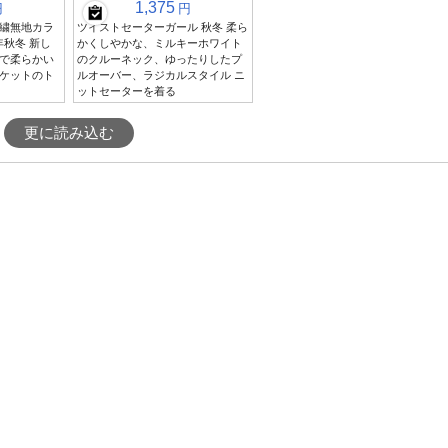
1,375
円
円
繍無地カラ
ツイストセーターガール 秋冬 柔ら
年秋冬 新し
かくしやかな、ミルキーホワイト
で柔らかい
のクルーネック、ゆったりしたプ
ケットのト
ルオーバー、ラジカルスタイル ニ
ットセーターを着る
更に読み込む