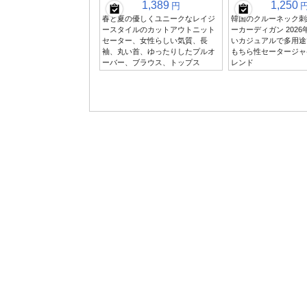
1,389
1,250
円
春と夏の優しくユニークなレイジ
韓国のクルーネック刺
ースタイルのカットアウトニット
ーカーディガン 2026
セーター、女性らしい気質、長
いカジュアルで多用途
袖、丸い首、ゆったりしたプルオ
もちら性セータージャ
ーバー、ブラウス、トップス
レンド