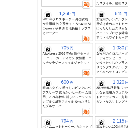
たスタイル、輸出スタ
1,260
645
円
円
2026年クロスボーダー 外国貿易
女性用のシングルブレ
女性用服 独立系サイト Amazon Ali
日焼け止めニットセー
Express 秋冬 新無地長袖トップス
ゆったりしたスリムな
とセーター
バーアップにかぎ針編
アウトホワイトカーデ
705
1,080
円
AliExpress 2026 春/秋 新作セータ
女性用のクロスボーダ
ー ニットカーディガン 女性用、ニ
ーディガンセーター、
ッチなラジースタイルジャケット
いゆったりしたプラス
リミングスタイル、フ
クベルベットロングコ
600
1,020
円
韓国スタイル 若々しいピンクのパ
2026年春/秋新作 フ
フスリーブ 柔らかいセーター 女性
ルな女性用カジュアル
用、2026年秋冬 新しいファッショ
トカーディガン、超魅
ナブルな成熟スタイル ゆったりし
ガントなスリミングベ
たプルオーバー
ー
794
2,115
円
ボトムニットセーター、Vネックプ
高級センス100純羊毛