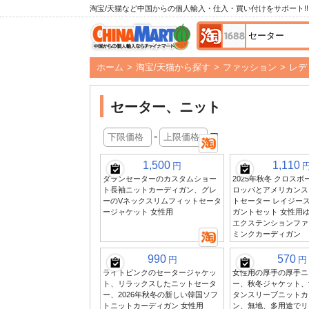
淘宝/天猫など中国からの個人輸入・仕入・買い付けをサポート!!
ホーム
>
淘宝/天猫から探す
>
ファッション
>
レデ
セーター、ニット
-
円
1,500
1,110
円
ダランセーターのカスタムショー
2025年秋冬 クロスボ
ト長袖ニットカーディガン、グレ
ロッパとアメリカンス
ーのVネックスリムフィットセータ
トセーター レイジース
ージャケット 女性用
ガントセット 女性用
エクステンションファ
ミンクカーディガン
990
570
円
円
ライトピンクのセータージャケッ
女性用の厚手の厚手ニ
ト、リラックスしたニットセータ
ー、秋冬ジャケット、
ー、2026年秋冬の新しい韓国ソフ
タンスリーブニットカ
トニットカーディガン 女性用
ン、無地、多用途でリ