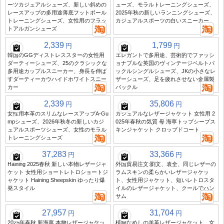
ーツカジュアルシューズ、新しい斜めの
ューズ、モラルトレーニングシューズ、
レースアップの多用途薄底フットボール
2025年秋の新しいランニングシューズ、
トレーニングシューズ、女性用のフラッ
カジュアルスポーツの白いスニーカー
トアルガンシューズ
2,339
1,799
円
円
韓国のGGディストレススターの女性用
エレガントで多用途、芸術的でファッシ
ダーティーシューズ、25のクラシックな
ョナブルな英国のヴィンテージベルトバ
多用途カップルスニーカー、身長を伸ば
ックルシングルシューズ、JKの小さなレ
すダーティーカウハイドホワイトスニー
ザーシューズ、足を疲れさせない金属製
カー
バックル
2,339
35,806
円
円
女性用本革のスリムなレースアップA-Gu
カジュアルなレザージャケット 女性用 2
mpシューズ、2026年秋冬の新しいカジ
025年春秋の気質 母 海寧トップシープス
ュアルスポーツシューズ、女性のモラル
キンジャケット クロップドコート
トレーニングシューズ
37,283
33,366
円
円
Haining 2025春秋 新しい本物レザージャ
外国貿易注文:劉文、袁全、同じレザーの
ケット 女性用ショートレトロショートジ
ラムスキンの柔らかいレザージャケッ
ャケット Haining Sheepskin ゆったり爆
ト、女性用ジャケット、短いレトロスタ
発スタイル
イルのレザージャケット、クールでハン
サム
27,957
31,704
円
円
2025年春秋 新海寧 本物レザージャケッ
植物なめしの羊革レザージャケット、女