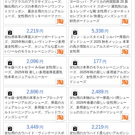
トップクラスのプラスサイズシューズ、
ヨーロッパ・アメリカの外国貿易 25 新
輸出用のメンズの本革のラージワンフッ
しいH カウハイド スポーツ 通気性のあ
トスリッポン、夏歩き用のカジュアルシ
るトレンディな靴 女性用インターネット
ューズ、女性用のラッキーローファー
セレブスタイル 快適なメンズシューズ
卸売ボードシューズ
2,219
5,338
円
円
女性用本革の厚底スポーツボードシュー
【リン・ユンスタイル】シルバー厚底の
ズ、2025年秋の新しいヴィンテージ多用
ダッドシューズ 2025 秋冬メッシュ 本革
途女性用シューズ、カジュアルな柔らか
の高さ増加カジュアルスポーツシューズ
いソールのモラルトレーニングシューズ
女性用
2,096
177
円
円
牛革版ベストセラー A-Gan 女性用シュ
女性向け本革のモラルトレーニングシュ
ーズ、2025年秋 新しい多用途厚底通気
ーズ、2025年秋の新しい多用途アルガン
性本革カジュアルスニーカー
シューズ、女性用スポーツホワイトボー
ドシューズ
2,696
2,489
円
円
牛革版~女性用の本革カラーブロックヴ
女性用の本物のレザー厚底パパ用シュー
ィンテージアルガンシューズ、厚底のカ
ズ、2026年春夏の新しい女性用シュー
ジュアルシューズ、多用途スポーツモラ
ズ、多用途なハイキングシューズ、メッ
ルトレーニングシューズ、ブレッドウィ
シュのカジュアルスポーツシューズ
メンズシューズ
3,449
2,219
円
円
女性用のカウハイド・ヴィンテージスポ
女性用のカウハイド柔らかいアルガンシ