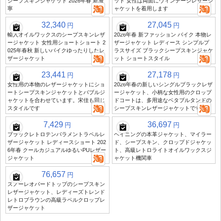
シープスキンジャケット 2026年春 新海
ット 女性は両面にヴィンテージレザージ
寧
ャケットを着用します
32,340
27,045
円
円
輸入オイルワックスのシープスキンレザ
2026年春 新ファッション バイク 本物レ
ージャケット 女性用ショートショート 2
ザージャケット レディース シンプルプ
025年春秋 新しいバイクゆったりしたレ
ラスサイズ ブラックシープスキンジャケ
ザージャケット
ット ショートスタイル
23,441
27,178
円
円
女性用の本物のレザージャケットにショ
2026年春の新しいシングルブラックレザ
ートシープスキンジャケットとバブルジ
ージャケット、小柄な女性用のクロップ
ャケットを合わせています。宋佳も同じ
ドコートは、多用途なベタブルタンドの
スタイルです
シープスキンレザージャケットです
7,429
36,697
円
円
ブラックレトロテンパラメントラペルレ
ヘイニングの本革ジャケット、マイラー
ザージャケット レディースショート 202
ド、シープスキン、クロップドジャケッ
6年春 クールカジュアルゆるいPUレザー
ト、高級レトロライトオイルワックスジ
ジャケット
ャケット機関車
76,657
円
スノーレオパードトップのシープスキン
レザージャケット、レディーズトレンド
レトロブラウンの高級ラペルクロップレ
ザージャケット