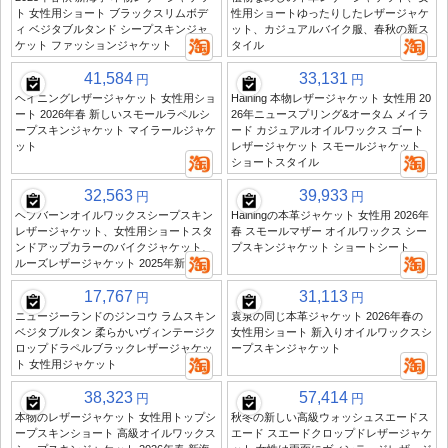
ト 女性用ショート ブラックスリムボデ
性用ショートゆったりしたレザージャケ
ィ ベジタブルタンド シープスキンジャ
ット、カジュアルバイク服、春秋の新ス
ケット ファッションジャケット
タイル
41,584
33,131
円
円
ヘイニングレザージャケット 女性用ショ
Haining 本物レザージャケット 女性用 20
ート 2026年春 新しいスモールラペルシ
26年ニュースプリング&オータム メイラ
ープスキンジャケット マイラールジャケ
ード カジュアルオイルワックス ゴート
ット
レザージャケット スモールジャケット
ショートスタイル
32,563
39,933
円
円
ヘプバーンオイルワックスシープスキン
Hainingの本革ジャケット 女性用 2026年
レザージャケット、女性用ショートスタ
春 スモールマザー オイルワックス シー
ンドアップカラーのバイクジャケット、
プスキンジャケット ショートシート
ルーズレザージャケット 2025年新品
17,767
31,113
円
円
ニュージーランドのジンコウ ラムスキン
袁泉の同じ本革ジャケット 2026年春の
ベジタブルタン 柔らかいヴィンテージク
女性用ショート 新入りオイルワックスシ
ロップドラペルブラックレザージャケッ
ープスキンジャケット
ト 女性用ジャケット
38,323
57,414
円
円
本物のレザージャケット 女性用トップシ
秋冬の新しい高級ウォッシュスエードス
ープスキンショート 高級オイルワックス
エード スエードクロップドレザージャケ