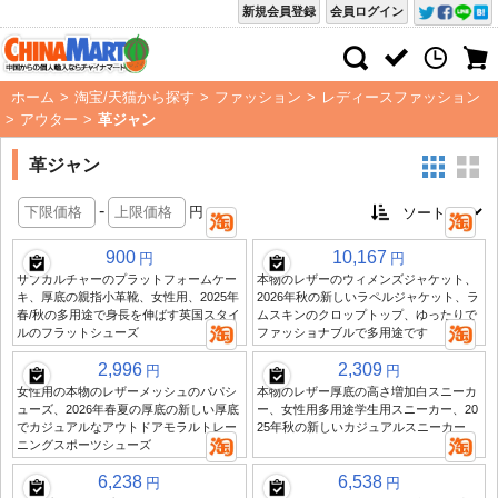
新規会員登録
会員ログイン
ホーム
>
淘宝/天猫から探す
>
ファッション
>
レディースファッション
>
アウター
>
革ジャン
革ジャン
-
円
900
10,167
円
円
サブカルチャーのプラットフォームケー
本物のレザーのウィメンズジャケット、
キ、厚底の親指小革靴、女性用、2025年
2026年秋の新しいラペルジャケット、ラ
春/秋の多用途で身長を伸ばす英国スタイ
ムスキンのクロップトップ、ゆったりで
ルのフラットシューズ
ファッショナブルで多用途です
2,996
2,309
円
円
女性用の本物のレザーメッシュのパパシ
本物のレザー厚底の高さ増加白スニーカ
ューズ、2026年春夏の厚底の新しい厚底
ー、女性用多用途学生用スニーカー、20
でカジュアルなアウトドアモラルトレー
25年秋の新しいカジュアルスニーカー
ニングスポーツシューズ
6,238
6,538
円
円