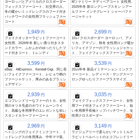
ヨーロッパとアメリカのクロスボーダー
Mファミリー テディベアコート 女性用、
フォックスファーコート、社交界の人、
2025年冬 新ロングシープスキン シアー
冬の暖かいミッドレングスのフード付き
ルファー インテグレート シャーパファ
パッチワークの女性用フラッシュファー
ージャケット
コート
1,949
2,699
円
円
フェイクオッターラビットファーコート
1017 クロスボーダー ヨーロッパ、アメ
女性用、2026年冬 新しい香り付きスタ
リカ、アマゾン、秋冬 女性用ロング暖か
ンドカラー、ふかふかのゆったりしたフ
いフェイクファーのプラッシュジャケッ
ード付きコート、トレンディ
ト、フェイクフォックスファーコート
3,599
3,539
円
円
eBay、AliExpress、Kendall Gigi、同じ長
2025年冬 新品イミテーション ミンクフ
いフェイクファーコート、レヒョウ柄の
ァーコート、レディース・ヤングスーツ
ファージャケット、厚みのあるプラッシ
ロングゆったりファープラスサイズ
ュデザイン
2,939
3,035
円
円
エコフレンドリーなファーのトカ、女性
フェイクフォックスファーコート、女性
用のキツネ毛皮のホワイトムーンライ
用フード付きフェイクファーコート、短
ト、高級な冬用厚手のエレガントな短い
い冬用厚手長袖トップパッチワーク、女
スタンドカラーファーコート
性用クロスボーダー
2,969
3,149
円
円
ヘイニングのフェイクミンクコート、ミ
ラグジュアリーで柔らかいマットミルク
ッドレングスの冬用厚み、中年ママ装、
ラビットベルベットのエコフレンドリー