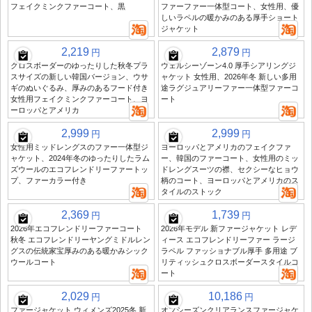
フェイクミンクファーコート、黒
ファーファー一体型コート、女性用、優
しいラペルの暖かみのある厚手ショート
ジャケット
2,219
2,879
円
円
クロスボーダーのゆったりした秋冬プラ
ウェルシーゾーン4.0 厚手シアリングジ
スサイズの新しい韓国バージョン、ウサ
ャケット 女性用、2026年冬 新しい多用
ギのぬいぐるみ、厚みのあるフード付き
途ラグジュアリーファー一体型ファーコ
女性用フェイクミンクファーコート、ヨ
ート
ーロッパとアメリカ
2,999
2,999
円
円
女性用ミッドレングスのファー一体型ジ
ヨーロッパとアメリカのフェイクファ
ャケット、2024年冬のゆったりしたラム
ー、韓国のファーコート、女性用のミッ
ズウールのエコフレンドリーファートッ
ドレングスーツの襟、セクシーなヒョウ
プ、ファーカラー付き
柄のコート、ヨーロッパとアメリカのス
タイルのストック
2,369
1,739
円
円
2026年エコフレンドリーファーコート
2026年モデル 新ファージャケット レデ
秋冬 エコフレンドリーヤングミドルレン
ィース エコフレンドリーファー ラージ
グスの伝統家宝厚みのある暖かみシック
ラペル ファッショナブル厚手 多用途 ブ
ウールコート
リティッシュクロスボーダースタイルコ
ート
2,029
10,186
円
円
ファージャケット ウィメンズ2025冬 新
オフシーズンクリアランスファージャケ