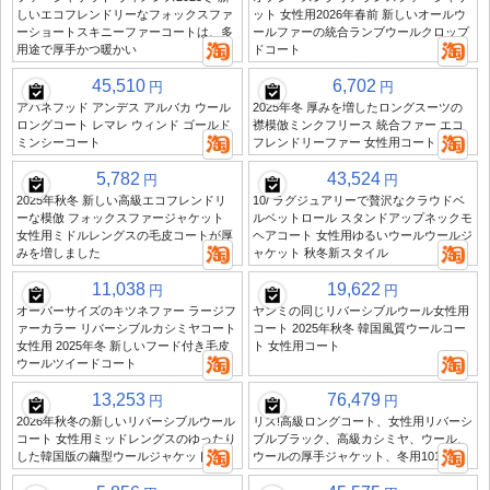
しいエコフレンドリーなフォックスファ
ット 女性用2026年春前 新しいオールウ
ーショートスキニーファーコートは、多
ールファーの統合ランブウールクロップ
用途で厚手かつ暖かい
ドコート
45,510
6,702
円
円
アバネフッド アンデス アルバカ ウール
2025年冬 厚みを増したロングスーツの
ロングコート レマレ ウィンド ゴールド
襟模倣ミンクフリース 統合ファー エコ
ミンシーコート
フレンドリーファー 女性用コート
5,782
43,524
円
円
2025年秋冬 新しい高級エコフレンドリ
10/ ラグジュアリーで贅沢なクラウドベ
ーな模倣 フォックスファージャケット
ルベットロール スタンドアップネックモ
女性用ミドルレングスの毛皮コートが厚
ヘアコート 女性用ゆるいウールウールジ
みを増しました
ャケット 秋冬新スタイル
11,038
19,622
円
円
オーバーサイズのキツネファー ラージフ
ヤンミの同じリバーシブルウール女性用
ァーカラー リバーシブルカシミヤコート
コート 2025年秋冬 韓国風質ウールコー
女性用 2025年冬 新しいフード付き毛皮
ト 女性用コート
ウールツイードコート
13,253
76,479
円
円
2026年秋冬の新しいリバーシブルウール
リズ!高級ロングコート、女性用リバーシ
コート 女性用ミッドレングスのゆったり
ブルブラック、高級カシミヤ、ウール、
した韓国版の繭型ウールジャケット
ウールの厚手ジャケット、冬用101801