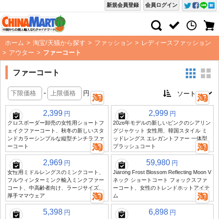
新規会員登録
会員ログイン
ホーム
>
淘宝/天猫から探す
>
ファッション
>
レディースファッション
>
アウター
>
ファーコート
ファーコート
-
円
2,399
2,999
円
円
クロスボーダー卸売の女性用ショートフ
2026年モデルの新しいピンクのシアリン
ェイクファーコート、秋冬の新しいスタ
グジャケット 女性用、韓国スタイル ミ
ンドカラーシンプルな縦型チンチラファ
ッドレングス エレガントファー 一体型
ーコート
プラッシュコート
2,969
59,980
円
円
女性用ミドルレングスのミンクコート、
Jiarong Frost Blossom Reflecting Moon V
フルウィンターミンク輸入ミンクファー
ネック ショートコート フォックスファ
コート、中高齢者向け、ラージサイズ、
ーコート、女性のトレンドホットアイテ
厚手ママウェア
ム
5,398
6,898
円
円