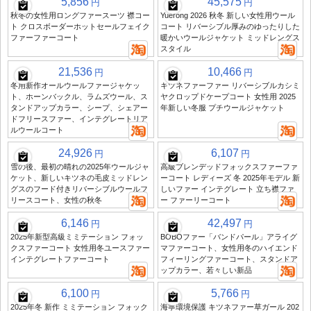
5,856
45,575
円
円
秋冬の女性用ロングファースーツ 襟コー
Yuerong 2026 秋冬 新しい女性用ウール
ト クロスボーダーホットセールフェイク
コート リバーシブル厚みのゆったりした
ファーファーコート
暖かいウールジャケット ミッドレングス
スタイル
21,536
10,466
円
円
冬用新作オールウールファージャケッ
キツネファーファー リバーシブルカシミ
ト、ホーンバックル、ラムズウール、ス
ヤクロップドケープコート 女性用 2025
タンドアップカラー、シープ、シェアー
年新しい冬服 プチウールジャケット
ドフリースファー、インテグレートリア
ルウールコート
24,926
6,107
円
円
雪の後、最初の晴れの2025年ウールジャ
高級ブレンデッドフォックスファーファ
ケット、新しいキツネの毛皮ミッドレン
ーコート レディーズ 冬 2025年モデル 新
グスのフード付きリバーシブルウールフ
しいファー インテグレート 立ち襟ファ
リースコート、女性の秋冬
ー ファーリーコート
6,146
42,497
円
円
2025年新型高級ミミテーション フォッ
BOBOファー「バンドパール」アライグ
クスファーコート 女性用冬ユースファー
マファーコート、女性用冬のハイエンド
インテグレートファーコート
フィーリングファーコート、スタンドア
ップカラー、若々しい新品
6,100
5,766
円
円
2025年冬 新作 ミミテーション フォック
海寧環境保護 キツネファー草ガール 202