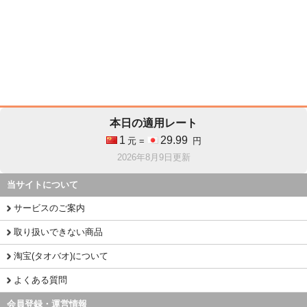
本日の適用レート
1
29.99
元 =
円
2026年8月9日更新
当サイトについて
サービスのご案内
取り扱いできない商品
淘宝(タオバオ)について
よくある質問
会員登録・運営情報