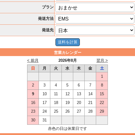
プラン
発送方法
発送先
営業カレンダー
< 前月
2026年8月
翌月 >
日
月
火
水
木
金
土
1
2
3
4
5
6
7
8
9
10
11
12
13
14
15
16
17
18
19
20
21
22
23
24
25
26
27
28
29
30
31
赤色の日は休業日です