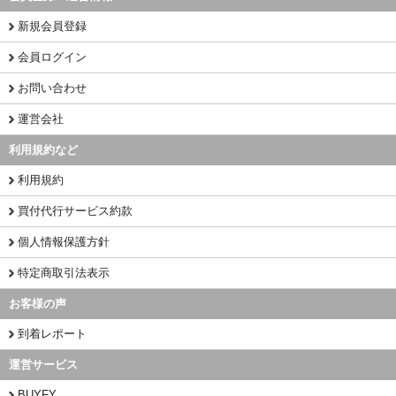
新規会員登録
会員ログイン
お問い合わせ
運営会社
利用規約など
利用規約
買付代行サービス約款
個人情報保護方針
特定商取引法表示
お客様の声
到着レポート
運営サービス
BUYFY