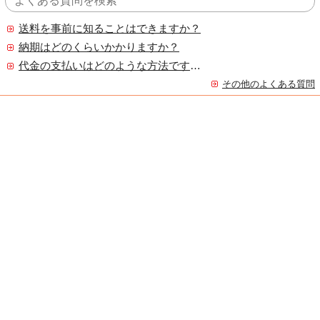
送料を事前に知ることはできますか？
納期はどのくらいかかりますか？
代金の支払いはどのような方法ですか？
その他のよくある質問