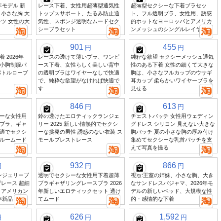
年モデル 新
レース下着、女性用超薄型通気性
超薄型セクシーな下着ブラセッ
小さな胸 大
トップスサポート、たるみ防止通
ト、フル透明ブラ、女性用、誘惑
ツ 女性の大
気性、スポンジ透明なムードセク
的ホットなヨーロッパとアメリカ
シーブラセット
ンメッシュのシングルレイヤー
901
455
円
円
 2026年
レースの透けて薄いブラ、ワンピ
純粋な欲望 セクシーメッシュ通気
小胸制服パ
ース下着、女性らしく美しい背中
性のある下着 女性の細くて大きな
バトルローブ
の透明ブラはワイヤーなしで快適
胸は、小さなフルカップのウサギ
で、純粋な欲望がなければ快適で
耳カップ 柔らかいワイヤーブラを
す
見せる
846
613
円
円
ーな女性用
鈴の透けたエロティックランジェ
チェストパッチ 女性用ウェディン
ブラ、ギャ
リー 2025 新しい情熱的でセクシ
グドレス シリコン 見えない大きな
適でセクシ
ーな挑発の男性 誘惑のない衣装 ス
胸パッチ 夏の小さな胸の厚み付け
ルームード
モールブレストレース
集めてセクシーな乳首パッチを支
えて写真を撮る
932
866
円
円
円
ランジェリーブ
透明でセクシーな女性用下着超薄
視点:王室の姉妹、小さな胸、大き
レース 超細
ブラギャザリングレースブラ 2026
なサンドレスパジャマ、2026年モ
とアメリカン
年新しいエロティックセット 透け
デルの新しいベッド、大規模な性
年新品
てムード
的・感情的な下着
626
1,592
円
円
円