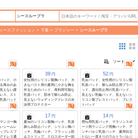
ィースファッション
>
下着
>
ブラジャー
>
シースルーブラ
39
52
円
円
パッド、小
女性用のシリコン製胸パッド、大
乳首パッド、女性用のシリコン製
る厚みのあ
きなバスト用の夏用に小さな胸を
乳首パッド、膨らみ防止用ブラパ
見えない露
作るためのパッド、再利用可能な
ッド、露出防止用の乳首パッド、
レス、スト
乳首パッド、防水で膨らみ防止、
見えない乳輪パッド、見えないシ
乳首パッド
見えないウェディングドレスの水
リコン製ブレストパッド、ブレス
泳用プロテクター
トパッド
17
14
円
円
マンゴー胸
夏用のシリコン製胸パッチ、乳首
男性用乳首パッチ、マラソンスポ
いシームレ
膨らみ防止パッチ、シリコン胸パ
ーツ用ランニング用胸パッチ、ア
ップレスブ
ッチ、乳輪パッチ、フラッシュ防
ンチバルジ乳首パッチ、夏用目立
グドレス通
止ストリップ、クロスボーダー卸
たない一度きりのウルトラバルジ