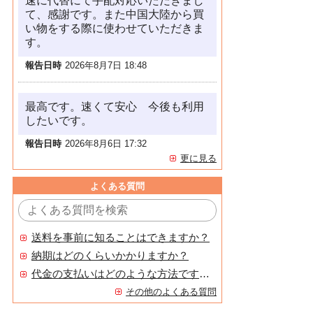
速に代替にて手配対応いただきまし
て、感謝です。また中国大陸から買
い物をする際に使わせていただきま
す。
報告日時
2026年8月7日 18:48
最高です。速くて安心 今後も利用
したいです。
報告日時
2026年8月6日 17:32
更に見る
よくある質問
送料を事前に知ることはできますか？
納期はどのくらいかかりますか？
代金の支払いはどのような方法ですか？
その他のよくある質問