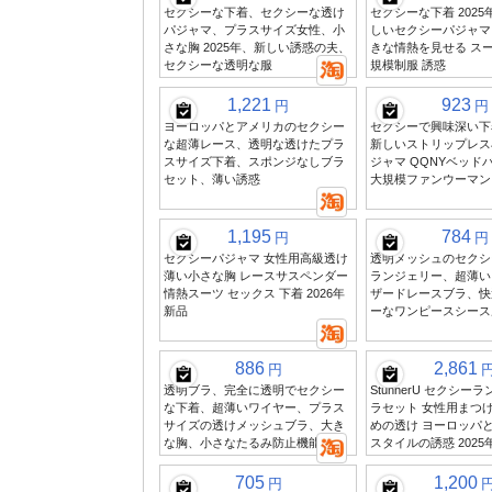
セクシーな下着、セクシーな透け
セクシーな下着 2025
パジャマ、プラスサイズ女性、小
しいセクシーパジャマ 
さな胸 2025年、新しい誘惑の夫、
きな情熱を見せる スー
セクシーな透明な服
規模制服 誘惑
1,221
923
円
円
ヨーロッパとアメリカのセクシー
セクシーで興味深い下着
な超薄レース、透明な透けたプラ
新しいストリップレス
スサイズ下着、スポンジなしブラ
ジャマ QQNYベッド
セット、薄い誘惑
大規模ファンウーマン
1,195
784
円
円
セクシーパジャマ 女性用高級透け
透明メッシュのセクシ
薄い小さな胸 レースサスペンダー
ランジェリー、超薄い
情熱スーツ セックス 下着 2026年
ザードレースブラ、快
新品
ーなワンピースシース
886
2,861
円
透明ブラ、完全に透明でセクシー
StunnerU セクシー
な下着、超薄いワイヤー、プラス
ラセット 女性用まつげ
サイズの透けメッシュブラ、大き
めの透け ヨーロッパ
な胸、小さなたるみ防止機能
スタイルの誘惑 2025
705
1,200
円