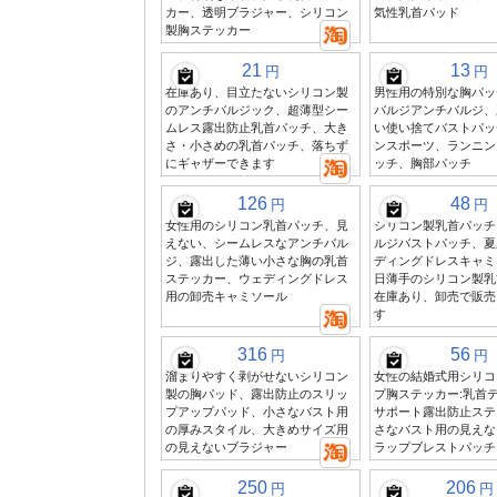
カー、透明ブラジャー、シリコン
気性乳首パッド
製胸ステッカー
21
13
円
円
在庫あり、目立たないシリコン製
男性用の特別な胸パッ
のアンチバルジック、超薄型シー
バルジアンチバルジ、
ムレス露出防止乳首パッチ、大き
い使い捨てバストパッ
さ・小さめの乳首パッチ、落ちず
ンスポーツ、ランニン
にギャザーできます
ッチ、胸部パッチ
126
48
円
円
女性用のシリコン乳首パッチ、見
シリコン製乳首パッチ
えない、シームレスなアンチバル
ルジバストパッチ、夏
ジ、露出した薄い小さな胸の乳首
ディングドレスキャミ
ステッカー、ウェディングドレス
日薄手のシリコン製乳
用の卸売キャミソール
在庫あり、卸売で販売
す
316
56
円
円
溜まりやすく剥がせないシリコン
女性の結婚式用シリコ
製の胸パッド、露出防止のスリッ
プ胸ステッカー:乳首
プアップパッド、小さなバスト用
サポート露出防止ステ
の厚みスタイル、大きめサイズ用
さなバスト用の見えな
の見えないブラジャー
ラップブレストパッチ
250
206
円
円