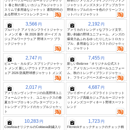
ウッドペッカーのクルーネックジャケッ
秋冬のアメリカンフライングハリントン
ト 春と秋の新しいカジュアルジャケット
ジャケットメンズスタンドアップカラー
スリムで多用途なジャケット 通気性性の
野球カップルのカーキ色のクリーンフィ
ある野球スーツトレンチコート
ットパッドジャケット
3,566
2,192
円
円
プルバック アメリカンフライトジャケッ
アメリカのトレンディなブランド文字、
ト メンズ 春・秋 2026 新作 ボーイズ カ
重い刺繍の野球ユニフォーム、メンズの
ジュアルワークウェア 野球スーツ ブラ
爆発力あふれるゆったりしたレトロカッ
ックジャケット
プル、多用途なコントラストのジャケッ
ト、ジャケット
2,747
7,455
円
円
ピエール・カルダン スプリングジャケッ
新しいBstlzrxe「オリジナル公式スト
ト メンズ 新しいアウトドアスポーツウ
ア」アメリカンベースボールユニフォー
ェア 2026 防風野球襟ジャケット メンズ
ム、秋のトレンディブランドジャケッ
ト、フライングベースボールジャケット
2,017
4,687
円
円
アメリカンヴィンテージの白黒野球ユニ
プレイボーイメンズフライトジャケット
フォームジャケット、ユニセックスの春
スプリング高級カジュアルカーゴジャケ
夏カラーブロッキングレタープリント、
ットメンズコーディネート野球スーツト
トレンディブランドのカップルジャケッ
レンド
ト
10,283
1,723
円
円
ColdAsiaオリジナルのColdasia刺繍入り
Fitcheckチェックチェックのチェック柄