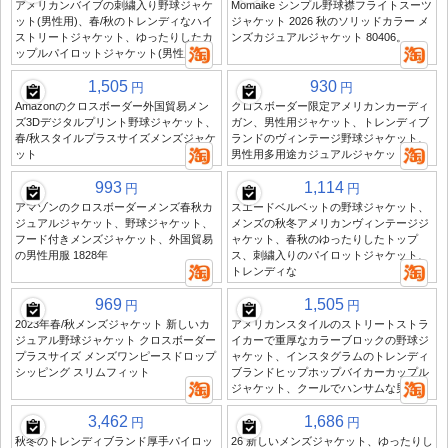
アメリカンバイブの刺繍入り野球ジャケ
Momaike シンプル野球襟フライトスーツ
ット(男性用)、春/秋のトレンディなハイ
ジャケット 2026 秋のソリッドカラー メ
ストリートジャケット、ゆったりしたカ
ンズカジュアルジャケット 80406。
ップルパイロットジャケット(男性用)
1,505
930
円
円
Amazonのクロスボーダー外国貿易メン
クロスボーダー限定アメリカンカーディ
ズ3Dデジタルプリント野球ジャケット、
ガン、男性用ジャケット、トレンディブ
春/秋スタイルプラスサイズメンズジャケ
ランドのヴィンテージ野球ジャケット、
ット
男性用多用途カジュアルジャケット
993
1,114
円
円
アマゾンのクロスボーダーメンズ春秋カ
スエードベルベットの野球ジャケット、
ジュアルジャケット、野球ジャケット、
メンズの秋冬アメリカンヴィンテージジ
フード付きメンズジャケット、外国貿易
ャケット、春秋のゆったりしたトップ
の男性用服 1828年
ス、刺繍入りのパイロットジャケット、
トレンディな
969
1,505
円
円
2023年春/秋メンズジャケット 新しいカ
アメリカンスタイルのストリートストラ
ジュアル野球ジャケット クロスボーダー
イカーで重厚なカラーブロックの野球ジ
プラスサイズ メンズワンピースドロップ
ャケット、インスタグラムのトレンディ
シッピング スリムフィット
ブランドヒップホップバイカーカップル
ジャケット、クールでハンサムな男性用
3,462
1,686
円
円
秋冬のトレンディブランド厚手パイロッ
26 新しいメンズジャケット、ゆったりし