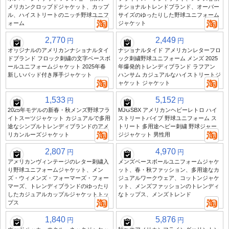
メリカンクロップドジャケット、カップ
ナショナルトレンドブランド、オーバー
ル、ハイストリートのニッチ野球ユニフ
サイズのゆったりした野球ユニフォーム
ォーム
ジャケット
2,770
2,449
円
円
オリジナルのアメリカンナショナルタイ
ナショナルタイド アメリカンレターフロ
ドブランド フロック刺繍の文字ベースボ
ック刺繍野球ユニフォーム メンズ 2025
ールユニフォームジャケット 2025年春
年爆発的トレンディブランド ラフアン
新しいパッド付き厚手ジャケット
ハンサム カジュアルなハイストリートジ
ャケット ジャケット
1,533
5,152
円
円
2025年モデルの新春・秋メンズ野球フラ
MJGSBX アメリカンヘビーレトロ ハイ
イトスーツジャケット カジュアルで多用
ストリートバイブ 野球ユニフォーム ス
途なシンプルトレンディブランドのアメ
トリート 多用途ヘビー刺繍 野球ジャー
リカンルーズジャケット
ジジャケット 男性用
2,807
4,970
円
円
アメリカンヴィンテージのレター刺繍入
メンズベースボールユニフォームジャケ
り野球ユニフォームジャケット、メン
ット、春・秋ファッション、多用途なカ
ズ・ウィメンズ・フォーマーズ・フォー
ジュアルワークウェア、コットンジャケ
マーズ、トレンディブランドのゆったり
ット、メンズファッションのトレンディ
したカジュアルカップルジャケットトッ
なトップス、メンズトレンド
プス
1,840
5,876
円
円