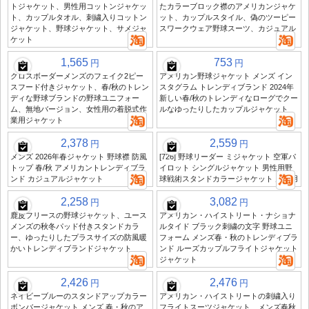
トジャケット、男性用コットンジャケッ
たカラーブロック襟のアメリカンジャケ
ト、カップルタオル、刺繍入りコットン
ット、カップルスタイル、偽のツーピー
ジャケット、野球ジャケット、サメジャ
スワークウェア野球スーツ、カジュアル
ケット
1,565
753
円
円
クロスボーダーメンズのフェイク2ピー
アメリカン野球ジャケット メンズ イン
スフード付きジャケット、春/秋のトレン
スタグラム トレンディブランド 2024年
ディな野球ブランドの野球ユニフォー
新しい春/秋のトレンディなローグでクー
ム、無地バージョン、女性用の着脱式作
ルなゆったりしたカップルジャケット
業用ジャケット
2,378
2,559
円
円
メンズ 2026年春ジャケット 野球襟 防風
[726] 野球リーダー ミジャケット 空軍パ
トップ 春/秋 アメリカントレンディブラ
イロット シングルジャケット 男性用野
ンド カジュアルジャケット
球戦術スタンドカラージャケット 男性用
2,258
3,082
円
円
鹿皮フリースの野球ジャケット、ユース
アメリカン・ハイストリート・ナショナ
メンズの秋冬パッド付きスタンドカラ
ルタイド ブラック刺繍の文字 野球ユニ
ー、ゆったりしたプラスサイズの防風暖
フォーム メンズ春・秋のトレンディブラ
かいトレンディブランドジャケット
ンド ルーズカップルフライトジャケット
ジャケット
2,426
2,476
円
円
ネイビーブルーのスタンドアップカラー
アメリカン・ハイストリートの刺繍入り
ボンバージャケット メンズ 春・秋のア
フライトスーツジャケット、メンズ春秋