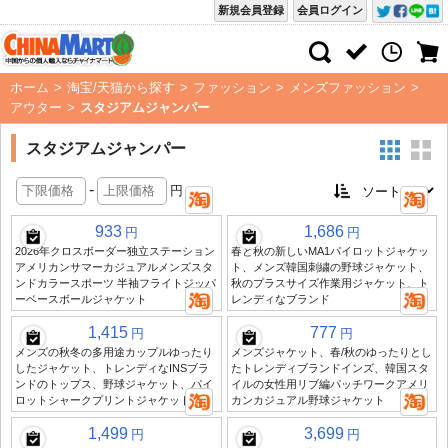
新規会員登録
会員ログイン
ホーム
>
淘宝/天猫から探す
>
ファッション
>
メンズファッション
>
アウター
>
スタジアムジャンパー
スタジアムジャンパー
-
円
933
1,686
円
円
2026年クロスボーダー独立ステーション
春と秋の新しいMA1パイロットジャケッ
アメリカンサマーカジュアルメンズスタ
ト、メンズ韓国刺繍の野球ジャケット、
ンドカラースポーツ 半袖フライトジッパ
秋のプラスサイズ作業用ジャケット、ト
ーベースボールジャケット
レンディなブランド
1,415
777
円
円
メンズの秋冬の多用途カップルゆったり
メンズジャケット、春/秋のゆったりとし
したジャケット、トレンディなINSブラ
たトレンディブランドインズ、韓国スタ
ンドのトップス、野球ジャケット、パイ
イルの女性用リブ編パッチワークアメリ
ロットシャークプリントジャケット
カンカジュアル野球ジャケット
1,499
3,699
円
円