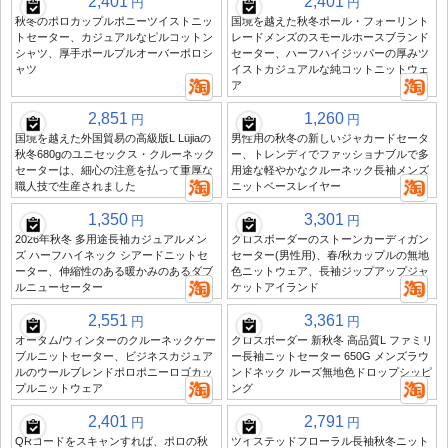
2,401
2,401
円
円
秋冬のポロカップルポニーツイストニッ
国境を越えた秋冬ポール・フォーリント
トセーター、カジュアルなピルコットン
レードメンズのスモールホースブランド
シャツ、厚手ポールプルオーバーポロシ
セーター、ハーフハイジッパーの厚みツ
ャツ
イストカジュアルな純コットニットウェ
ア
2,851
1,260
円
円
国境を越えた外国貿易の高級版L Lüjiaの
男性用の秋冬の新しいジャカードセータ
秋冬680gのユニセックス・クルーネック
ー、トレンディでファッショナブルで多
セーターは、細心の注意を払って重厚な
用途な軽やかなクルーネック長袖メンズ
職人技で生産されました
ニットベースレイヤー
1,350
3,301
円
円
2026年秋冬 多用途長袖カジュアルメン
クロスボーダーのストーンカーディガン
ズ ハーフハイネック シアードニットセ
セーター(男性用)、春/秋カップルの無地
ーター、伸縮性のある暖かみのあるダブ
色ニットウェア、長袖ジップアップジャ
ルニューセーター
ケットアイランド
2,551
3,361
円
円
オータム/ウィンターのクルーネックケー
クロスボーダー 新秋冬 高品質L ファミリ
ブルニットセーター、ビジネスカジュア
ー長袖ニットセーター 650G メンズラウ
ルのウールブレンドポロポニーロゴカッ
ンドネック ルーズ無地色ドロップシッピ
プルニットウェア
ング
2,401
2,791
円
円
QRコードをスキャンすれば、ポロの秋
ツイステッドフローラル長袖秋冬ニット