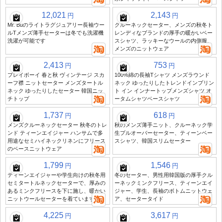
12,021
2,143
円
円
Mr. Buのライトラグジュアリー長袖ウー
クルーネックセーター、メンズの秋冬ト
ルTメンズ薄手セーターは冬でも洗濯機
レンディなブランドの厚手の暖かいベー
洗濯が可能です
スシャツ、ラッキーなウールの内側服、
メンズのニットウェア
2,413
753
円
円
プレイボーイ 春と秋 ヴィンテージ スカ
100%綿の長袖Tシャツ メンズラウンド
ーフ襟 ニットセーター メンズタートル
ネック ゆったりしたトレンドインプリン
ネック ゆったりしたセーター 韓国ニッ
ト イン インナートップメンズシャツ オ
チトップ
ータムシャツベースシャツ
1,737
618
円
円
メンズクルーネックセーター 秋冬のトレ
秋のメンズ薄手ニット、クルーネック学
ンド ティーンエイジャー ハンサムで多
生プルオーバーセーター、ティーンベー
用途なセミハイネックリネンにフリース
スシャツ、韓国スリムセーター
のベースニットウェア
1,799
1,546
円
円
ティーンエイジャーや学生向けの秋冬用
冬のセーター、男性用韓国版の厚手クル
セミタートルネックセーターで、厚みの
ーネックミンクフリース、ティーンエイ
あるミンクフリースを下に施し、暖かい
ジャー、学生、長袖のボトムニットウェ
ニットウールセーターを着ています
ア、セータータイド
4,225
3,617
円
円