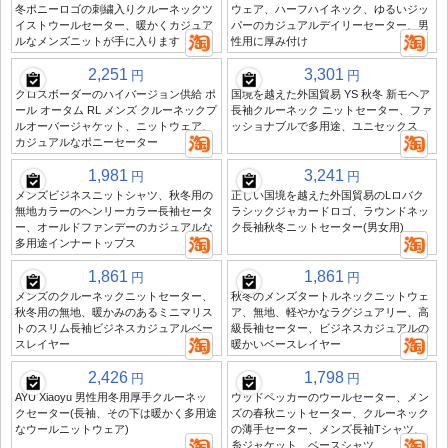
冬ポニーロゴの刺繍入りクルーネックツ
ウェア、ハーフハイネック、ゆるいジッ
イストウールセーター、暖かくカジュア
パーのカジュアルデイリーセーター、男
ルなメンズニットが手に入ります
性用に厚み付け
2,251
3,301
円
円
クロスボーダーのハイバージョン供給 ポ
国境を越えた外国貿易 YS 秋冬 新モヘア
ール オータム RL メンズ クルーネックプ
長袖クルーネック ニットセーター、ファ
ルオーバージャケット、ニットウェア、
ッショナブルで多用途、ユニセックス
カジュアルなポニーセーター
1,981
3,241
円
円
メンズビジネスニットシャツ、秋冬用の
正しい国境を越えた外国貿易のLロバク
無地カラーのヘンリーカラー長袖セータ
ラシックジャカードロゴ、ラウンドネッ
ー、オールドファンデーのカジュアルな
ク長袖秋冬ニットセーター(男女用)
多用途インナートップス
1,861
1,861
円
円
メンズのクルーネックニットセーター、
秋冬のメンズタートルネックニットウェ
秋冬用の無地、暖かみのあるミニマリス
ア、無地、軽やかなラグジュアリー、高
トのスリム長袖ビジネスカジュアルベー
級長袖セーター、ビジネスカジュアルの
スレイヤー
暖かいベースレイヤー
2,426
1,798
円
円
AYU Xiaoyu 男性用冬用厚手クルーネッ
ウッドペッカーのウールセーター、メン
クセーター(長袖、その下は暖かく多用途
ズの春秋ニットセーター、クルーネック
なウールニットウェア)
の薄手セーター、メンズ長袖Tシャツ、
糸ジャケット、ベースシャツ