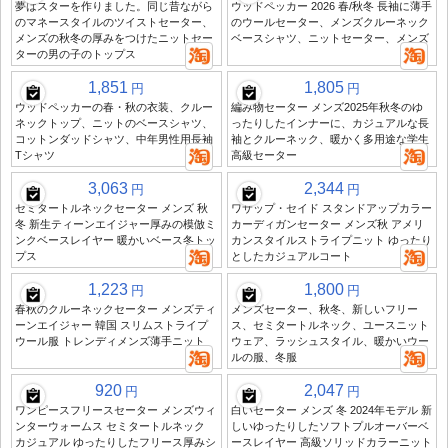
夢はスターを作りました。同じ昔ながら
ウッドペッカー 2026 春/秋冬 長袖に薄手
のマネースタイルのツイストセーター、
のウールセーター、メンズクルーネック
メンズの秋冬の厚みをつけたニットセー
ベースシャツ、ニットセーター、メンズ
ターの男の子のトップス
1,851
1,805
円
円
ウッドペッカーの春・秋の衣装、クルー
編み物セーター メンズ2025年秋冬のゆ
ネックトップ、ニットのベースシャツ、
ったりしたインナーに、カジュアルな長
コットンダッドシャツ、中年男性用長袖
袖とクルーネック、暖かく多用途な学生
Tシャツ
高級セーター
3,063
2,344
円
円
セミタートルネックセーター メンズ 秋
ワサップ・セイド スタンドアップカラー
冬 新生ティーンエイジャー厚みの模倣ミ
カーディガンセーター メンズ秋 アメリ
ンクベースレイヤー 暖かいベース冬トッ
カンスタイルストライプニット ゆったり
プス
としたカジュアルコート
1,223
1,800
円
円
春秋のクルーネックセーター メンズティ
メンズセーター、秋冬、新しいフリー
ーンエイジャー 韓国 スリムストライプ
ス、セミタートルネック、ユースニット
ウール服 トレンディメンズ薄手ニット
ウェア、ラッシュスタイル、暖かいウー
ルの服、冬服
920
2,047
円
円
ワンピースフリースセーター メンズウィ
白いセーター メンズ 冬 2024年モデル 新
ンターウォームス セミタートルネック
しいゆったりしたソフトプルオーバーベ
カジュアル ゆったりしたフリース厚みシ
ースレイヤー 高級ソリッドカラーニット