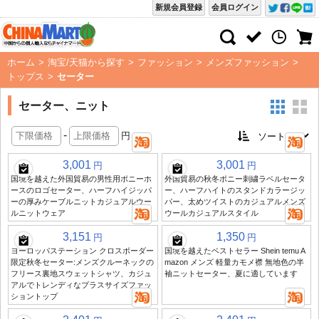
新規会員登録
会員ログイン
ホーム
>
淘宝/天猫から探す
>
ファッション
>
メンズファッション
>
トップス
>
セーター
セーター、ニット
-
円
3,001
3,001
円
円
国境を越えた外国貿易の男性用ポニーホ
外国貿易の秋冬ポニー刺繍ラベルセータ
ースのロゴセーター、ハーフハイジッパ
ー、ハーフハイトのスタンドカラージッ
ーの厚みケーブルニットカジュアルウー
パー、太めツイストのカジュアルメンズ
ルニットウェア
ウールカジュアルスタイル
3,151
1,350
円
円
ヨーロッパステーション クロスボーダー
国境を越えたベストセラー Shein temu A
限定秋冬セーター:メンズクルーネックの
mazon メンズ 軽量カモメ襟 無地色の半
フリース裏地スウェットシャツ、カジュ
袖ニットセーター、夏に適しています
アルでトレンディなプラスサイズファッ
ショントップ