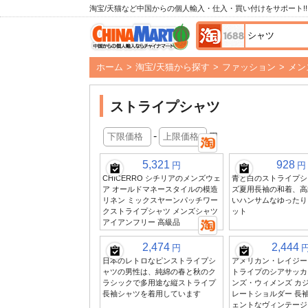
淘宝/天猫など中国からの個人輸入・仕入・買い付けをサポート!!
ホーム
>
淘宝/天猫から探す
>
ファッション
>
メン
ストライプシャツ
-
円
5,321
928
円
円
CHICERRO シチリアのメンズウェ
青と白のストライプシ
ア オールドマネースタイルの模造
ズ夏用長袖の和着、高
リネン ミックスヤーンパッチワー
いハンサムなゆったり
クストライプシャツ メンズシャツ
ット
アイアンフリー 高級品
2,474
2,444
円
日本のレトロなピンストライプシ
アメリカン・レイジー
ャツの男性は、純綿の春と秋のク
トライプのシアサッカ
ラシックで多用途な縦ストライプ
ンズ・ウィメンズ カジ
長袖シャツを着用しています
レートショルダー 長袖
ェントなヴィンテージ