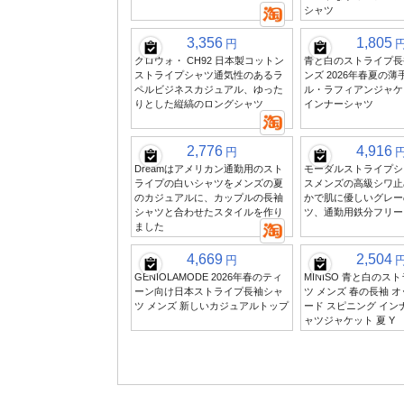
シャツ
3,356
1,805
円
クロウォ・ CH92 日本製コットン
青と白のストライプ長
ストライプシャツ通気性のあるラ
ンズ 2026年春夏の
ペルビジネスカジュアル、ゆった
ル・ラフィアンジャケ
りとした縦縞のロングシャツ
インナーシャツ
2,776
4,916
円
Dreamはアメリカン通勤用のスト
モーダルストライプシ
ライプの白いシャツをメンズの夏
スメンズの高級シワ止
のカジュアルに、カップルの長袖
かで肌に優しいグレー
シャツと合わせたスタイルを作り
ツ、通勤用鉄分フリー
ました
4,669
2,504
円
GENIOLAMODE 2026年春のティ
MINISO 青と白のス
ーン向け日本ストライプ長袖シャ
ツ メンズ 春の長袖 
ツ メンズ 新しいカジュアルトップ
ード スピニング イン
ャツジャケット 夏 Y