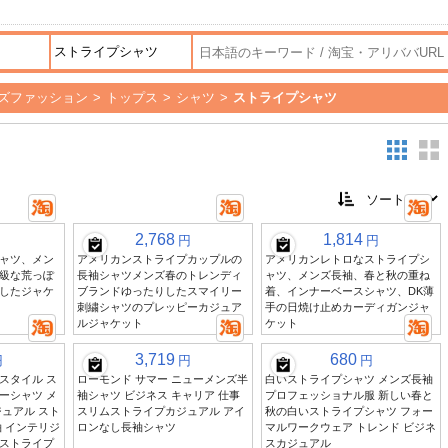
ズファッション
>
トップス
>
シャツ
>
ストライプシャツ
2,768
1,814
円
円
ャツ、メン
アメリカンストライプカップルの
アメリカンレトロなストライプシ
級な荒っぽ
長袖シャツメンズ春のトレンディ
ャツ、メンズ長袖、春と秋の重ね
したジャケ
ブランドゆったりしたスマイリー
着、インナーベースシャツ、DK薄
刺繍シャツのプレッピーカジュア
手の日焼け止めカーディガンジャ
ルジャケット
ケット
3,719
680
円
円
円
スタイル ス
ローモンド サマー ニューメンズ半
白いストライプシャツ メンズ長袖
ーシャツ メ
袖シャツ ビジネス キャリア 仕事
プロフェッショナル服 新しい春と
ュアル スト
スリムストライプカジュアル アイ
秋の白いストライプシャツ フォー
 インテリジ
ロンなし長袖シャツ
マルワークウェア トレンド ビジネ
ストライプ
スカジュアル