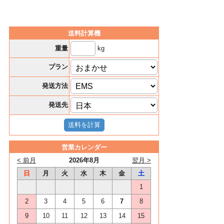
送料計算機
kg
重量
プラン
発送方法
発送先
営業カレンダー
< 前月
2026年8月
翌月 >
日
月
火
水
木
金
土
1
2
3
4
5
6
7
8
9
10
11
12
13
14
15