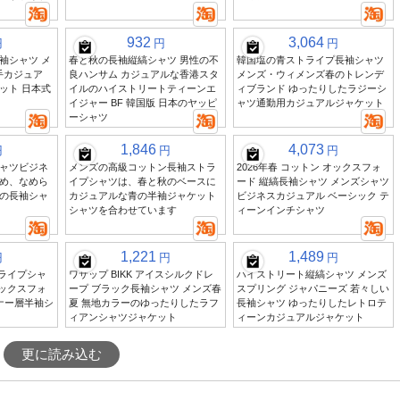
932
3,064
円
円
円
袖シャツ メ
春と秋の長袖縦縞シャツ 男性の不
韓国塩の青ストライプ長袖シャツ
薄手カジュア
良ハンサム カジュアルな香港スタ
メンズ・ウィメンズ春のトレンデ
ット 日本式
イルのハイストリートティーンエ
ィブランド ゆったりしたラジーシ
イジャー BF 韓国版 日本のヤッピ
ャツ通勤用カジュアルジャケット
ーシャツ
1,846
4,073
円
円
円
ャツビジネ
メンズの高級コットン長袖ストラ
2026年春 コットン オックスフォ
め、なめら
イプシャツは、春と秋のベースに
ード 縦縞長袖シャツ メンズシャツ
の長袖シャ
カジュアルな青の半袖ジャケット
ビジネスカジュアル ベーシック テ
シャツを合わせています
ィーンインチシャツ
1,221
1,489
円
円
円
トライプシャ
ワサップ BIKK アイスシルクドレ
ハイストリート縦縞シャツ メンズ
オックスフォ
ープ ブラック長袖シャツ メンズ春
スプリング ジャパニーズ 若々しい
ナー層半袖シ
夏 無地カラーのゆったりしたラフ
長袖シャツ ゆったりしたレトロテ
ィアンシャツジャケット
ィーンカジュアルジャケット
更に読み込む